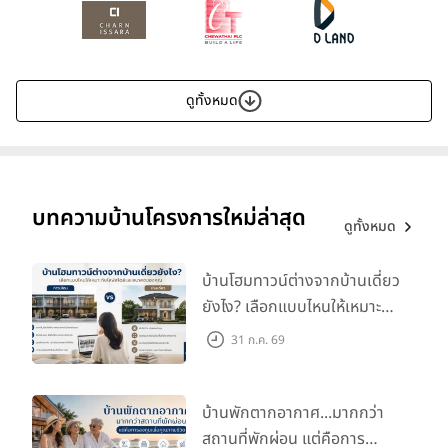
ดูทั้งหมด
บทความบ้านโครงการใหม่ล่าสุด
ดูทั้งหมด
บ้านโฮมทาวน์ต่างจากบ้านเดี่ยว
ยังไง? เลือกแบบไหนให้เหมาะ
กับไลฟ์สไตล์และอนาคตของ
31 ก.ค. 69
คุณ
บ้านพักตากอากาศ...มากกว่า
สถานที่พักผ่อน แต่คือการ