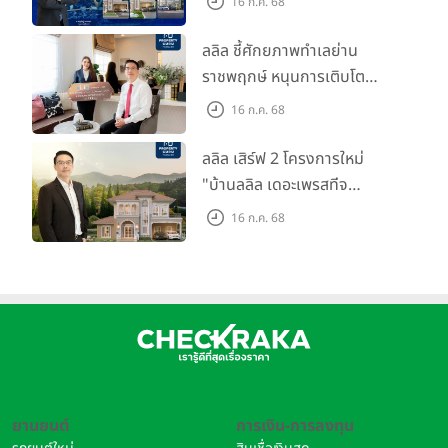
16 ก.ค. 68
588.04 ล้านบาท พร้อมจ่าย
ปันผลทั้งปี 2567 รวม 0.34
ลลิล ชี้ศักยภาพทำเลย่าน
บาท/หุ้น
ราชพฤกษ์ หนุนการเติบโต
ตลาดที่อยู่อาศัย พร้อมเปิดตัว
16 ก.ค. 68
โครงการใหม่ "ไลโอ
ราชพฤกษ์-345" มูลค่า 600
ลลิล เสิร์ฟ 2 โครงการใหม่
ลบ.
"บ้านลลิล เดอะเพรสทีจ
ราชบุรี" และ "ไลโอ ราชบุรี"
16 ก.ค. 68
บ้าน และทาวน์โฮมสไตล์ฝรั่งเศส
ใจกลางเมืองราชบุรี
ยานยนต์
การเงิน-การลงทุน