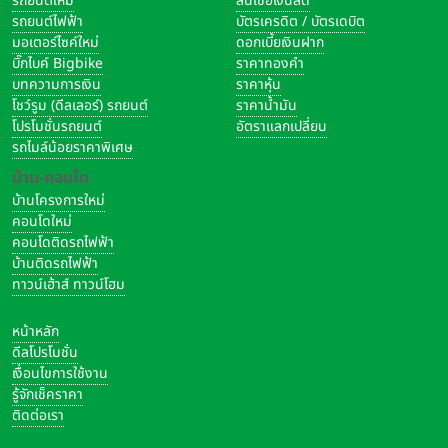
รถยนต์ใหม่
สินเชื่อเงินสด
รถยนต์ไฟฟ้า
บัตรเครดิต / บัตรเดบิต
มอเตอร์ไซค์ใหม่
ดอกเบี้ยเงินฝาก
บิ๊กไบค์ Bigbike
ราคาทองคำ
บทความการเงิน
ราคาหุ้น
โชว์รูม (ดีลเลอร์) รถยนต์
ราคาน้ำมัน
โปรโมชั่นรถยนต์
อัตราแลกเปลี่ยน
รถไมล์น้อยราคาพิเศษ
บ้าน-คอนโด
บ้านโครงการใหม่
คอนโดใหม่
คอนโดติดรถไฟฟ้า
บ้านติดรถไฟฟ้า
ทาวน์เฮ้าส์ ทาวน์โฮม
หน้าหลัก
ดีลโปรโมชั่น
เงื่อนไขการใช้งาน
รู้จักเช็คราคา
ติดต่อเรา