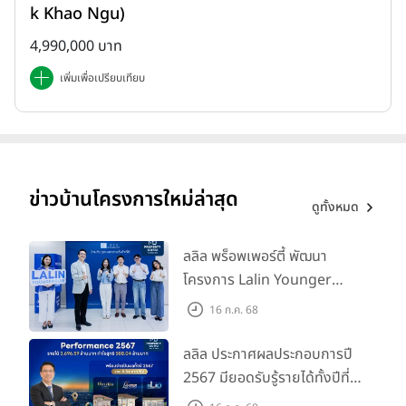
k Khao Ngu)
4,990,000 บาท
เพิ่มเพื่อเปรียบเทียบ
ข่าวบ้านโครงการใหม่ล่าสุด
ดูทั้งหมด
ลลิล พร็อพเพอร์ตี้ พัฒนา
โครงการ Lalin Younger
Club ส่งเสริมผู้นำรุ่นใหม่
16 ก.ค. 68
พัฒนาองค์กรสู่อนาคต
ลลิล ประกาศผลประกอบการปี
2567 มียอดรับรู้รายได้ทั้งปีที่
3,696.59 ล้านบาท กำไรสุทธิ