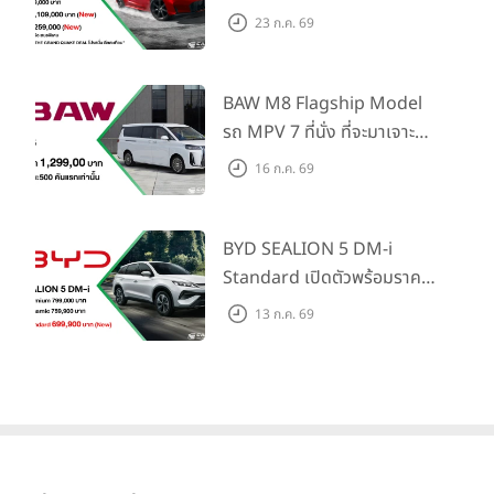
Honda S+ Shift ครั้งแรกใน
23 ก.ค. 69
ไทย! พร้อมเพิ่ม Blind Spot
Information และ Cross
Traffic Monitor เพียงจอง
BAW M8 Flagship Model
ภายใน 31 ก.ค. 2569 รับบัตร
รถ MPV 7 ที่นั่ง ที่จะมาเจาะ
น้ำมันมูลค่า 10,000 บาท
ตลาดครอบครัวและองค์กรยุค
16 ก.ค. 69
ใหม่ เปิดราคาที่ 1.299 ลบ.
(สิทธิพิเศษสำหรับ 500 คัน
แรก)
BYD SEALION 5 DM-i
Standard เปิดตัวพร้อมราคา
คาดการณ์ 699,900 บาท รุ่น
13 ก.ค. 69
ย่อยล่าสุดที่มีระยะขับขี่รวม
1,180 กม. พร้อมฉลองยอดส่ง
มอบ 1.3 แสนคัน