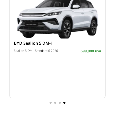
BYD Sealion 5 DM-i
าท
Sealion 5 DM-i Standard ปี 2026
699,900 บาท