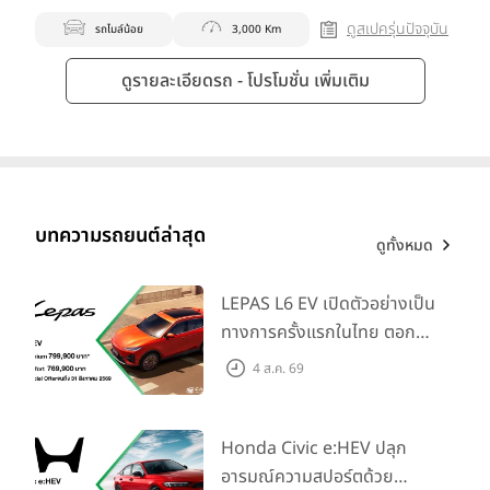
ดูสเปครุ่นปัจจุบัน
รถไมล์น้อย
3,000 Km
ดูรายละเอียดรถ - โปรโมชั่น เพิ่มเติม
บทความรถยนต์ล่าสุด
ดูทั้งหมด
LEPAS L6 EV เปิดตัวอย่างเป็น
ทางการครั้งแรกในไทย ตอกย้ำ
วิสัยทัศน์ “Drive Your
4 ส.ค. 69
Elegance” มาพร้อม 2 รุ่นย่อย
ในราคาเริ่มต้นที่ 769,000 บาท
Honda Civic e:HEV ปลุก
อารมณ์ความสปอร์ตด้วย