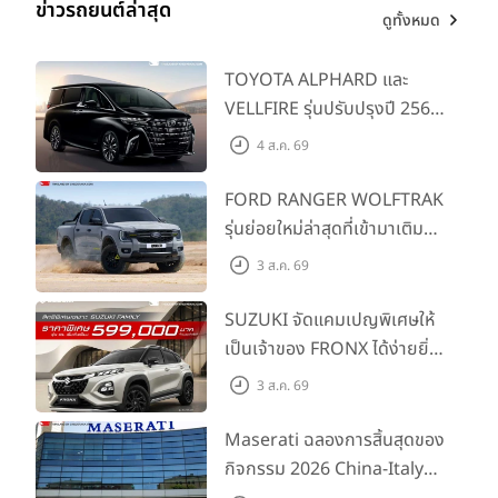
ข่าวรถยนต์ล่าสุด
ดูทั้งหมด
TOYOTA ALPHARD และ
VELLFIRE รุ่นปรับปรุงปี 2569
พร้อมรุ่นย่อยใหม่ HEV
4 ส.ค. 69
SMART ราคาเริ่มต้น 3.59 ลบ.
FORD RANGER WOLFTRAK
รุ่นย่อยใหม่ล่าสุดที่เข้ามาเติม
เต็มไลน์อัป พร้อมตอบโจทย์ทุก
3 ส.ค. 69
การผจญภัยด้วยสมรรถนะ
พร้อมลุย ด้วยราคาพิเศษเริ่ม
SUZUKI จัดแคมเปญพิเศษให้
ต้นที่ 9.49 แสนบาท
เป็นเจ้าของ FRONX ได้ง่ายยิ่ง
ขึ้นสำหรับรุ่น GL ราคาพิเศษ
3 ส.ค. 69
เริ่มต้น 5.99 แสนบาท จำนวน
200 คัน พร้อมข้อเสนอสุดคุ้ม
Maserati ฉลองการสิ้นสุดของ
กิจกรรม 2026 China-Italy