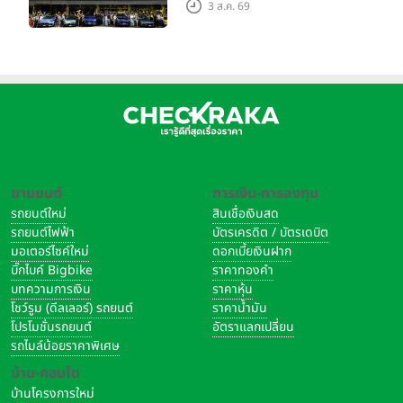
Grand Tour ณ สำนักงาน
3 ส.ค. 69
ใหญ่ เมืองโมเดนา ประเทศ
อิตาลี
ยานยนต์
การเงิน-การลงทุน
รถยนต์ใหม่
สินเชื่อเงินสด
รถยนต์ไฟฟ้า
บัตรเครดิต / บัตรเดบิต
มอเตอร์ไซค์ใหม่
ดอกเบี้ยเงินฝาก
บิ๊กไบค์ Bigbike
ราคาทองคำ
บทความการเงิน
ราคาหุ้น
โชว์รูม (ดีลเลอร์) รถยนต์
ราคาน้ำมัน
โปรโมชั่นรถยนต์
อัตราแลกเปลี่ยน
รถไมล์น้อยราคาพิเศษ
บ้าน-คอนโด
บ้านโครงการใหม่