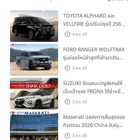
TOYOTA ALPHARD และ
VELLFIRE รุ่นปรับปรุงปี 2569
พร้อมรุ่นย่อยใหม่ HEV
4 ส.ค. 69
SMART ราคาเริ่มต้น 3.59 ลบ.
FORD RANGER WOLFTRAK
รุ่นย่อยใหม่ล่าสุดที่เข้ามาเติม
เต็มไลน์อัป พร้อมตอบโจทย์ทุก
3 ส.ค. 69
การผจญภัยด้วยสมรรถนะ
พร้อมลุย ด้วยราคาพิเศษเริ่ม
SUZUKI จัดแคมเปญพิเศษให้
ต้นที่ 9.49 แสนบาท
เป็นเจ้าของ FRONX ได้ง่ายยิ่ง
ขึ้นสำหรับรุ่น GL ราคาพิเศษ
3 ส.ค. 69
เริ่มต้น 5.99 แสนบาท จำนวน
200 คัน พร้อมข้อเสนอสุดคุ้ม
Maserati ฉลองการสิ้นสุดของ
กิจกรรม 2026 China-Italy
Grand Tour ณ สำนักงาน
3 ส.ค. 69