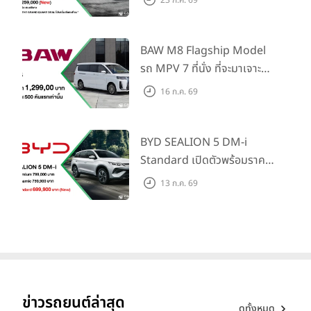
ไทย! พร้อมเพิ่ม Blind Spot
Information และ Cross
Traffic Monitor เพียงจอง
BAW M8 Flagship Model
ภายใน 31 ก.ค. 2569 รับบัตร
รถ MPV 7 ที่นั่ง ที่จะมาเจาะ
น้ำมันมูลค่า 10,000 บาท
ตลาดครอบครัวและองค์กรยุค
16 ก.ค. 69
ใหม่ เปิดราคาที่ 1.299 ลบ.
(สิทธิพิเศษสำหรับ 500 คัน
แรก)
BYD SEALION 5 DM-i
Standard เปิดตัวพร้อมราคา
คาดการณ์ 699,900 บาท รุ่น
13 ก.ค. 69
ย่อยล่าสุดที่มีระยะขับขี่รวม
1,180 กม. พร้อมฉลองยอดส่ง
มอบ 1.3 แสนคัน
ข่าวรถยนต์ล่าสุด
ดูทั้งหมด