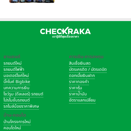
ใหญ่ เมืองโมเดนา ประเทศ
อิตาลี
ยานยนต์
การเงิน-การลงทุน
รถยนต์ใหม่
สินเชื่อเงินสด
รถยนต์ไฟฟ้า
บัตรเครดิต / บัตรเดบิต
มอเตอร์ไซค์ใหม่
ดอกเบี้ยเงินฝาก
บิ๊กไบค์ Bigbike
ราคาทองคำ
บทความการเงิน
ราคาหุ้น
โชว์รูม (ดีลเลอร์) รถยนต์
ราคาน้ำมัน
โปรโมชั่นรถยนต์
อัตราแลกเปลี่ยน
รถไมล์น้อยราคาพิเศษ
บ้าน-คอนโด
บ้านโครงการใหม่
คอนโดใหม่