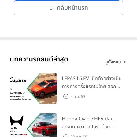
กลับหน้าแรก
บทความรถยนต์ล่าสุด
ดูทั้งหมด
LEPAS L6 EV เปิดตัวอย่างเป็น
ทางการครั้งแรกในไทย ตอกย้ำ
วิสัยทัศน์ “Drive Your
4 ส.ค. 69
Elegance” มาพร้อม 2 รุ่นย่อย
ในราคาเริ่มต้นที่ 769,000 บาท
Honda Civic e:HEV ปลุก
อารมณ์ความสปอร์ตด้วย
Honda S+ Shift ครั้งแรกใน
23 ก.ค. 69