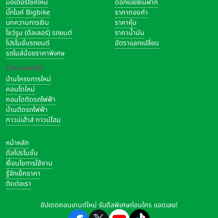
มอเตอร์ไซค์ใหม่
ดอกเบี้ยเงินฝาก
บิ๊กไบค์ Bigbike
ราคาทองคำ
บทความการเงิน
ราคาหุ้น
โชว์รูม (ดีลเลอร์) รถยนต์
ราคาน้ำมัน
โปรโมชั่นรถยนต์
อัตราแลกเปลี่ยน
รถไมล์น้อยราคาพิเศษ
บ้าน-คอนโด
บ้านโครงการใหม่
คอนโดใหม่
คอนโดติดรถไฟฟ้า
บ้านติดรถไฟฟ้า
ทาวน์เฮ้าส์ ทาวน์โฮม
หน้าหลัก
ดีลโปรโมชั่น
เงื่อนไขการใช้งาน
รู้จักเช็คราคา
ติดต่อเรา
อัปเดตคอนเทนต์ใหม่ รับดีลพิเศษก่อนใคร แอดเลย!