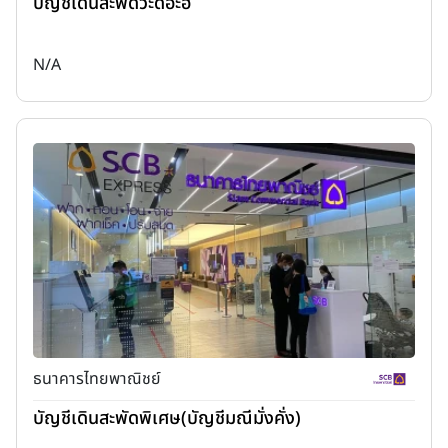
บัญชีเดินสะพัดวะดีอะฮ์
N/A
ธนาคารไทยพาณิชย์
บัญชีเดินสะพัดพิเศษ(บัญชีมณีมั่งคั่ง)