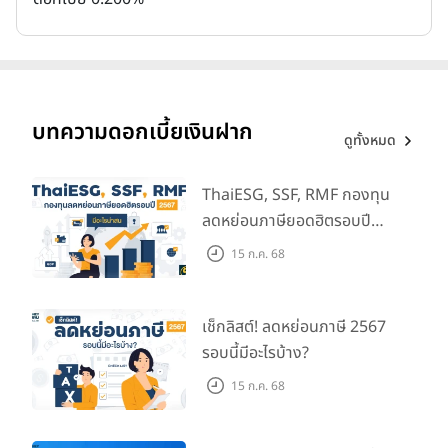
บทความดอกเบี้ยเงินฝาก
ดูทั้งหมด
ThaiESG, SSF, RMF กองทุน
ลดหย่อนภาษียอดฮิตรอบปี
2567 มีอะไรน่าสน
15 ก.ค. 68
เช็กลิสต์! ลดหย่อนภาษี 2567
รอบนี้มีอะไรบ้าง?
15 ก.ค. 68