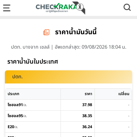
ราคาน้ำมันวันนี้
ปตท. บางจาก เชลล์ | อัพเดทล่าสุด: 09/08/2026 18:04 น.
ราคาน้ำมันในประเทศ
ปตท.
ประเภท
ราคา
เปลี่ยน
โซฮอล91
37.98
-
/ล.
โซฮอล95
38.35
-
/ล.
E20
36.24
-
/ล.