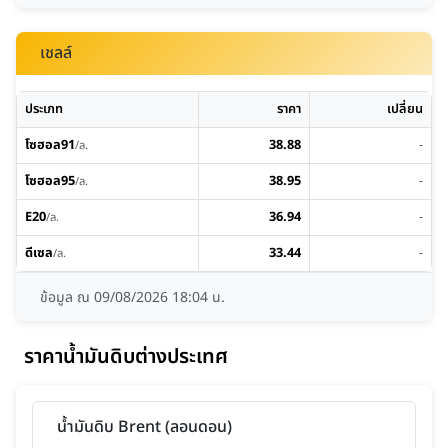
เชลล์
ประเภท
ราคา
เปลี่ยน
โซฮอล91
38.88
-
/ล.
โซฮอล95
38.95
-
/ล.
E20
36.94
-
/ล.
ดีเซล
33.44
-
/ล.
ข้อมูล ณ 09/08/2026 18:04 น.
ราคาน้ำมันดิบต่างประเทศ
น้ำมันดิบ Brent (ลอนดอน)