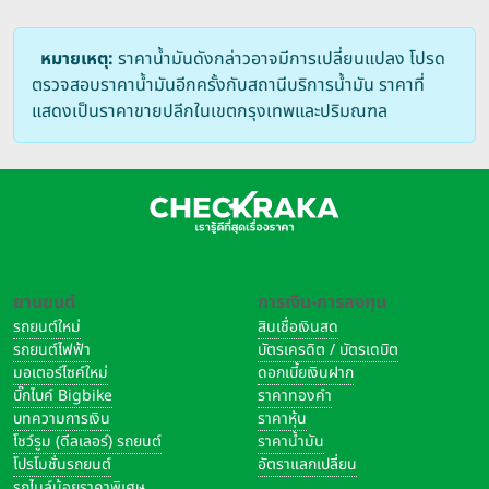
หมายเหตุ:
ราคาน้ำมันดังกล่าวอาจมีการเปลี่ยนแปลง โปรด
ตรวจสอบราคาน้ำมันอีกครั้งกับสถานีบริการน้ำมัน ราคาที่
แสดงเป็นราคาขายปลีกในเขตกรุงเทพและปริมณฑล
ยานยนต์
การเงิน-การลงทุน
รถยนต์ใหม่
สินเชื่อเงินสด
รถยนต์ไฟฟ้า
บัตรเครดิต / บัตรเดบิต
มอเตอร์ไซค์ใหม่
ดอกเบี้ยเงินฝาก
บิ๊กไบค์ Bigbike
ราคาทองคำ
บทความการเงิน
ราคาหุ้น
โชว์รูม (ดีลเลอร์) รถยนต์
ราคาน้ำมัน
โปรโมชั่นรถยนต์
อัตราแลกเปลี่ยน
รถไมล์น้อยราคาพิเศษ