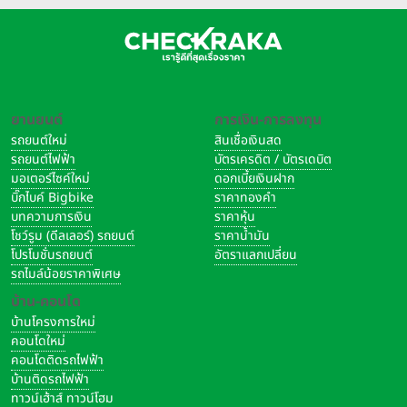
ยานยนต์
การเงิน-การลงทุน
รถยนต์ใหม่
สินเชื่อเงินสด
รถยนต์ไฟฟ้า
บัตรเครดิต / บัตรเดบิต
มอเตอร์ไซค์ใหม่
ดอกเบี้ยเงินฝาก
บิ๊กไบค์ Bigbike
ราคาทองคำ
บทความการเงิน
ราคาหุ้น
โชว์รูม (ดีลเลอร์) รถยนต์
ราคาน้ำมัน
โปรโมชั่นรถยนต์
อัตราแลกเปลี่ยน
รถไมล์น้อยราคาพิเศษ
บ้าน-คอนโด
บ้านโครงการใหม่
คอนโดใหม่
คอนโดติดรถไฟฟ้า
บ้านติดรถไฟฟ้า
ทาวน์เฮ้าส์ ทาวน์โฮม