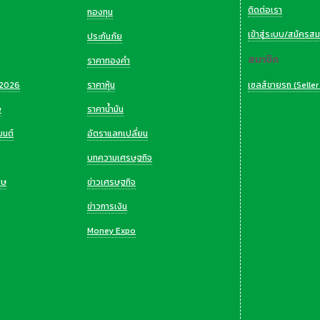
ติดต่อเรา
กองทุน
เข้าสู่ระบบ/สมัครสม
ประกันภัย
สมาชิก
ราคาทองคำ
 2026
ราคาหุ้น
เซลส์ขายรถ (Seller
w
ราคาน้ำมัน
ยนต์
อัตราแลกเปลี่ยน
บทความเศรษฐกิจ
ศษ
ข่าวเศรษฐกิจ
ข่าวการเงิน
Money Expo