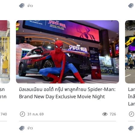
ข่าว
รก
มิลเลนเนียม ออโต้ กรุ๊ป พาลูกค้าชม Spider-Man:
Lam
 จาก
Brand New Day Exclusive Movie Night
ใกล
La
Na
740
31 ก.ค. 69
726
ข่าว