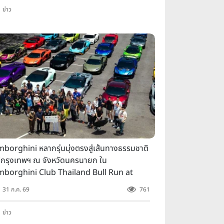
ข่าว
borghini หลากรุ่นมุ่งตรงสู่เส้นทางธรรมชาติ
้กรุงเทพฯ ณ จังหวัดนครนายก ใน
mborghini Club Thailand Bull Run at
khon Nayok
31 ก.ค. 69
761
ข่าว