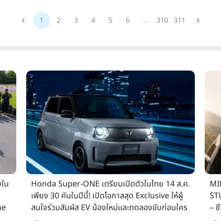
1
2
3
4
5
6
...
310
311
บใน
Honda Super-ONE เตรียมเปิดตัวในไทย 14 ส.ค.
MI
เพียง 30 คันในปีนี้! เปิดโอกาสสุด Exclusive ให้ผู้
ST
ne
สนใจร่วมสัมผัส EV น้องใหม่และทดลองขับก่อนใคร
– ช
เสน