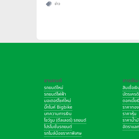
ข่าว
ยานยนต์
การเงิน
รถยนต์ใหม่
สินเชื่อเ
รถยนต์ไฟฟ้า
บัตรเครด
มอเตอร์ไซค์ใหม่
ดอกเบี้ย
บิ๊กไบค์ Bigbike
ราคาทอ
บทความการเงิน
ราคาหุ้น
โชว์รูม (ดีลเลอร์) รถยนต์
ราคาน้ำม
โปรโมชั่นรถยนต์
อัตราแลก
รถไมล์น้อยราคาพิเศษ