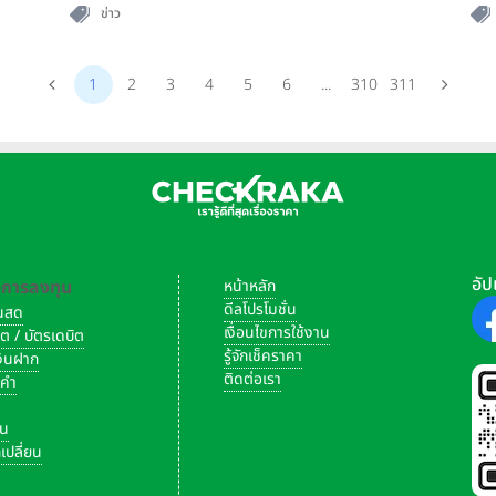
ข่าว
1
2
3
4
5
6
...
310
311
อัป
-การลงทุน
หน้าหลัก
ดีลโปรโมชั่น
งินสด
เงื่อนไขการใช้งาน
ิต / บัตรเดบิต
รู้จักเช็คราคา
เงินฝาก
ติดต่อเรา
งคำ
ัน
เปลี่ยน