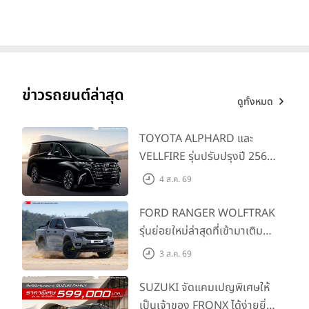
1,180 กม. พร้อมฉลองยอดส่ง
มอบ 1.3 แสนคัน
ข่าวรถยนต์ล่าสุด
ดูทั้งหมด
TOYOTA ALPHARD และ
VELLFIRE รุ่นปรับปรุงปี 2569
พร้อมรุ่นย่อยใหม่ HEV
4 ส.ค. 69
SMART ราคาเริ่มต้น 3.59 ลบ.
FORD RANGER WOLFTRAK
รุ่นย่อยใหม่ล่าสุดที่เข้ามาเติม
เต็มไลน์อัป พร้อมตอบโจทย์ทุก
3 ส.ค. 69
การผจญภัยด้วยสมรรถนะ
พร้อมลุย ด้วยราคาพิเศษเริ่ม
SUZUKI จัดแคมเปญพิเศษให้
ต้นที่ 9.49 แสนบาท
เป็นเจ้าของ FRONX ได้ง่ายยิ่ง