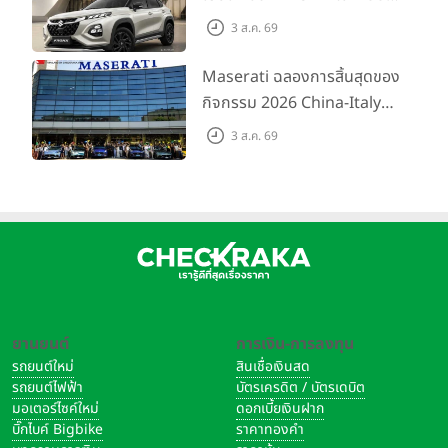
ขึ้นสำหรับรุ่น GL ราคาพิเศษ
3 ส.ค. 69
เริ่มต้น 5.99 แสนบาท จำนวน
200 คัน พร้อมข้อเสนอสุดคุ้ม
Maserati ฉลองการสิ้นสุดของ
กิจกรรม 2026 China-Italy
Grand Tour ณ สำนักงาน
3 ส.ค. 69
ใหญ่ เมืองโมเดนา ประเทศ
อิตาลี
ยานยนต์
การเงิน-การลงทุน
รถยนต์ใหม่
สินเชื่อเงินสด
รถยนต์ไฟฟ้า
บัตรเครดิต / บัตรเดบิต
มอเตอร์ไซค์ใหม่
ดอกเบี้ยเงินฝาก
บิ๊กไบค์ Bigbike
ราคาทองคำ