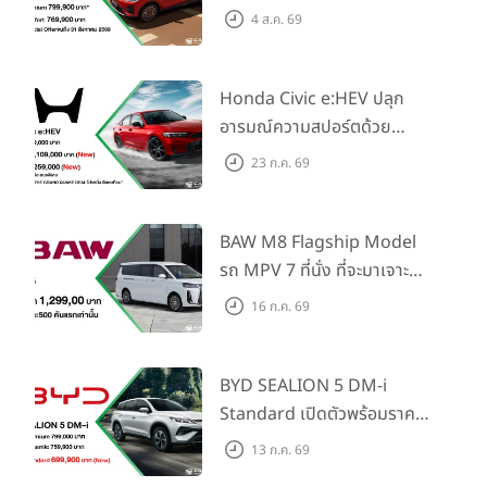
วิสัยทัศน์ “Drive Your
4 ส.ค. 69
Elegance” มาพร้อม 2 รุ่นย่อย
ในราคาเริ่มต้นที่ 769,000 บาท
Honda Civic e:HEV ปลุก
อารมณ์ความสปอร์ตด้วย
Honda S+ Shift ครั้งแรกใน
23 ก.ค. 69
ไทย! พร้อมเพิ่ม Blind Spot
Information และ Cross
Traffic Monitor เพียงจอง
BAW M8 Flagship Model
ภายใน 31 ก.ค. 2569 รับบัตร
รถ MPV 7 ที่นั่ง ที่จะมาเจาะ
น้ำมันมูลค่า 10,000 บาท
ตลาดครอบครัวและองค์กรยุค
16 ก.ค. 69
ใหม่ เปิดราคาที่ 1.299 ลบ.
(สิทธิพิเศษสำหรับ 500 คัน
แรก)
BYD SEALION 5 DM-i
Standard เปิดตัวพร้อมราคา
คาดการณ์ 699,900 บาท รุ่น
13 ก.ค. 69
ย่อยล่าสุดที่มีระยะขับขี่รวม