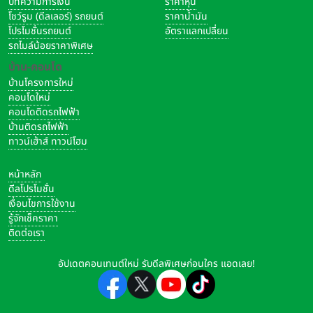
บทความการเงิน
ราคาหุ้น
โชว์รูม (ดีลเลอร์) รถยนต์
ราคาน้ำมัน
โปรโมชั่นรถยนต์
อัตราแลกเปลี่ยน
รถไมล์น้อยราคาพิเศษ
บ้าน-คอนโด
บ้านโครงการใหม่
คอนโดใหม่
คอนโดติดรถไฟฟ้า
บ้านติดรถไฟฟ้า
ทาวน์เฮ้าส์ ทาวน์โฮม
หน้าหลัก
ดีลโปรโมชั่น
เงื่อนไขการใช้งาน
รู้จักเช็คราคา
ติดต่อเรา
อัปเดตคอนเทนต์ใหม่ รับดีลพิเศษก่อนใคร แอดเลย!