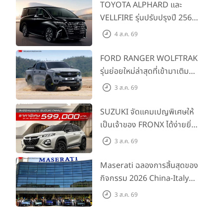
TOYOTA ALPHARD และ
VELLFIRE รุ่นปรับปรุงปี 2569
พร้อมรุ่นย่อยใหม่ HEV
4 ส.ค. 69
SMART ราคาเริ่มต้น 3.59 ลบ.
FORD RANGER WOLFTRAK
รุ่นย่อยใหม่ล่าสุดที่เข้ามาเติม
เต็มไลน์อัป พร้อมตอบโจทย์ทุก
3 ส.ค. 69
การผจญภัยด้วยสมรรถนะ
พร้อมลุย ด้วยราคาพิเศษเริ่ม
SUZUKI จัดแคมเปญพิเศษให้
ต้นที่ 9.49 แสนบาท
เป็นเจ้าของ FRONX ได้ง่ายยิ่ง
ขึ้นสำหรับรุ่น GL ราคาพิเศษ
3 ส.ค. 69
เริ่มต้น 5.99 แสนบาท จำนวน
200 คัน พร้อมข้อเสนอสุดคุ้ม
Maserati ฉลองการสิ้นสุดของ
กิจกรรม 2026 China-Italy
Grand Tour ณ สำนักงาน
3 ส.ค. 69
ใหญ่ เมืองโมเดนา ประเทศ
อิตาลี