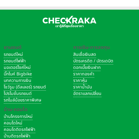
ยานยนต์
การเงิน-การลงทุน
รถยนต์ใหม่
สินเชื่อเงินสด
รถยนต์ไฟฟ้า
บัตรเครดิต / บัตรเดบิต
มอเตอร์ไซค์ใหม่
ดอกเบี้ยเงินฝาก
บิ๊กไบค์ Bigbike
ราคาทองคำ
บทความการเงิน
ราคาหุ้น
โชว์รูม (ดีลเลอร์) รถยนต์
ราคาน้ำมัน
โปรโมชั่นรถยนต์
อัตราแลกเปลี่ยน
รถไมล์น้อยราคาพิเศษ
บ้าน-คอนโด
บ้านโครงการใหม่
คอนโดใหม่
คอนโดติดรถไฟฟ้า
บ้านติดรถไฟฟ้า