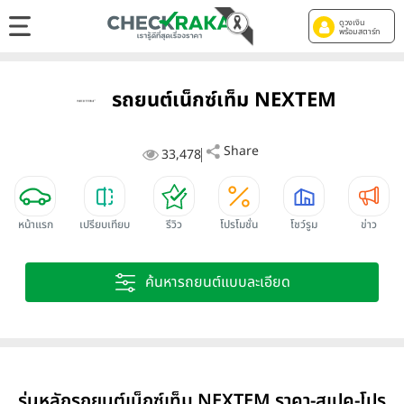
ดูวงเงิน
พร้อมสตาร์ท
รถยนต์เน็กซ์เท็ม NEXTEM
Share
33,478
หน้าแรก
เปรียบเทียบ
รีวิว
โปรโมชั่น
โชว์รูม
ข่าว
ค้นหารถยนต์แบบละเอียด
รุ่นหลักรถยนต์เน็กซ์เท็ม NEXTEM ราคา-สเปค-โปร