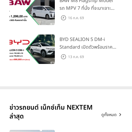
Traffic Monitor เพียงจอง
BAW M8 Flagship Model
ภายใน 31 ก.ค. 2569 รับบัตร
รถ MPV 7 ที่นั่ง ที่จะมาเจาะ
น้ำมันมูลค่า 10,000 บาท
ตลาดครอบครัวและองค์กรยุค
16 ก.ค. 69
ใหม่ เปิดราคาที่ 1.299 ลบ.
(สิทธิพิเศษสำหรับ 500 คัน
แรก)
BYD SEALION 5 DM-i
Standard เปิดตัวพร้อมราคา
คาดการณ์ 699,900 บาท รุ่น
13 ก.ค. 69
ย่อยล่าสุดที่มีระยะขับขี่รวม
1,180 กม. พร้อมฉลองยอดส่ง
มอบ 1.3 แสนคัน
ข่าวรถยนต์ เน็กซ์เท็ม NEXTEM
ดูทั้งหมด
ล่าสุด