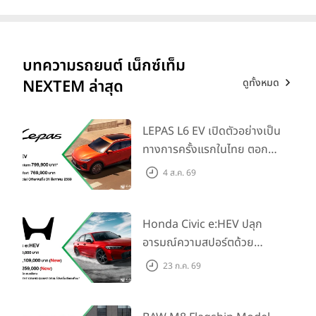
บทความรถยนต์ เน็กซ์เท็ม
ดูทั้งหมด
NEXTEM ล่าสุด
LEPAS L6 EV เปิดตัวอย่างเป็น
ทางการครั้งแรกในไทย ตอกย้ำ
วิสัยทัศน์ “Drive Your
4 ส.ค. 69
Elegance” มาพร้อม 2 รุ่นย่อย
ในราคาเริ่มต้นที่ 769,000 บาท
Honda Civic e:HEV ปลุก
อารมณ์ความสปอร์ตด้วย
Honda S+ Shift ครั้งแรกใน
23 ก.ค. 69
ไทย! พร้อมเพิ่ม Blind Spot
Information และ Cross