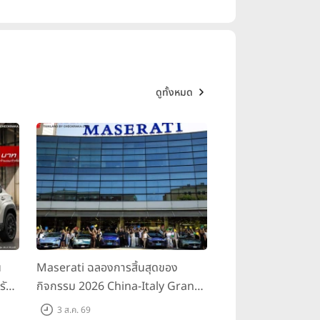
ดูทั้งหมด
น
Maserati ฉลองการสิ้นสุดของ
รับ
กิจกรรม 2026 China-Italy Grand
สน
Tour ณ สำนักงานใหญ่ เมืองโมเดนา
3 ส.ค. 69