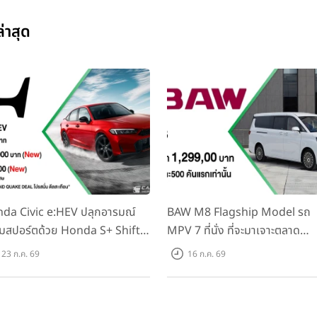
่าสุด
da Civic e:HEV ปลุกอารมณ์
BAW M8 Flagship Model รถ
มสปอร์ตด้วย Honda S+ Shift
MPV 7 ที่นั่ง ที่จะมาเจาะตลาด
งแรกในไทย! พร้อมเพิ่ม Blind
ครอบครัวและองค์กรยุคใหม่ เปิด
23 ก.ค. 69
16 ก.ค. 69
t Information และ Cross
ที่ 1.299 ลบ. (สิทธิพิเศษสำหรับ 
ffic Monitor เพียงจองภายใน
คันแรก)
.ค. 2569 รับบัตรน้ำมันมูลค่า