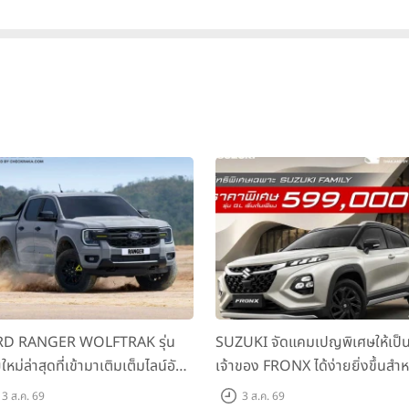
000 บาท
D RANGER WOLFTRAK รุ่น
SUZUKI จัดแคมเปญพิเศษให้เป็
ใหม่ล่าสุดที่เข้ามาเติมเต็มไลน์อัป
เจ้าของ FRONX ได้ง่ายยิ่งขึ้นสำห
อมตอบโจทย์ทุกการผจญภัยด้วย
รุ่น GL ราคาพิเศษเริ่มต้น 5.99 แ
3 ส.ค. 69
3 ส.ค. 69