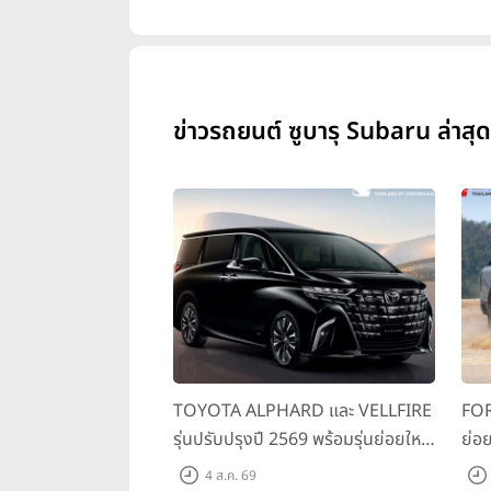
10,
ข่าวรถยนต์ ซูบารุ Subaru ล่าสุด
TOYOTA ALPHARD และ VELLFIRE
FOR
รุ่นปรับปรุงปี 2569 พร้อมรุ่นย่อยใหม่
ย่อย
HEV SMART ราคาเริ่มต้น 3.59 ลบ.
พร้
4 ส.ค. 69