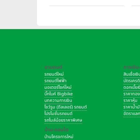
สมร
เริ่
ยานยนต์
การเงิน
รถยนต์ใหม่
สินเชื่อเ
รถยนต์ไฟฟ้า
บัตรเครด
มอเตอร์ไซค์ใหม่
ดอกเบี้ย
บิ๊กไบค์ Bigbike
ราคาทอ
บทความการเงิน
ราคาหุ้น
โชว์รูม (ดีลเลอร์) รถยนต์
ราคาน้ำม
โปรโมชั่นรถยนต์
อัตราแลก
รถไมล์น้อยราคาพิเศษ
บ้าน-คอนโด
บ้านโครงการใหม่