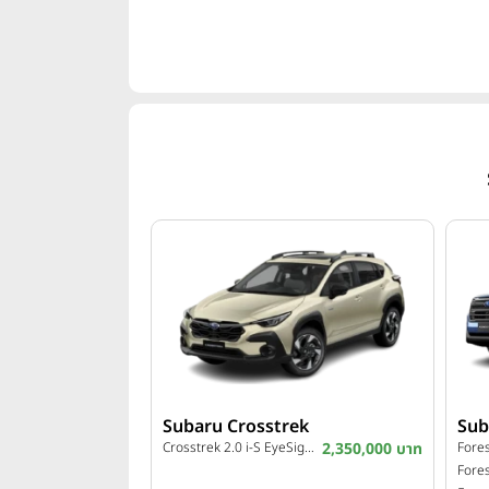
Subaru Crosstrek
Sub
Crosstrek 2.0 i-S EyeSight ปี 2026
2,350,000 บาท