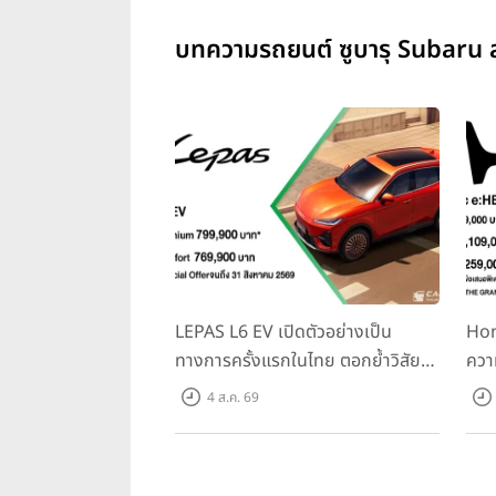
บทความรถยนต์ ซูบารุ Subaru ล
LEPAS L6 EV เปิดตัวอย่างเป็น
Hon
ทางการครั้งแรกในไทย ตอกย้ำวิสัย
ควา
ทัศน์ “Drive Your Elegance” มา
ครั้
4 ส.ค. 69
พร้อม 2 รุ่นย่อย ในราคาเริ่มต้นที่
Spo
769,000 บาท
Tra
31 ก