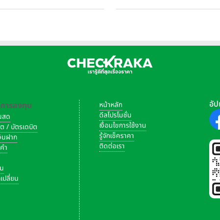
รถนะพร้อมลุย ด้วยราคาพิเศษ
บาท จำนวน 200 คัน พร้อมข้อเส
มต้นที่ 9.49 แสนบาท
สุดคุ้ม
อัป
-การลงทุน
หน้าหลัก
ดีลโปรโมชั่น
งินสด
เงื่อนไขการใช้งาน
ิต / บัตรเดบิต
รู้จักเช็คราคา
เงินฝาก
ติดต่อเรา
งคำ
ัน
เปลี่ยน