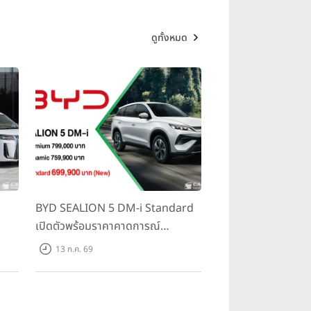
ดูทั้งหมด
BYD SEALION 5 DM-i Standard
เปิดตัวพร้อมราคาคาดการณ์
ราคา
699,900 บาท รุ่นย่อยล่าสุดที่มีระยะ
13 ก.ค. 69
500
ขับขี่รวม 1,180 กม. พร้อมฉลองยอด
ส่งมอบ 1.3 แสนคัน