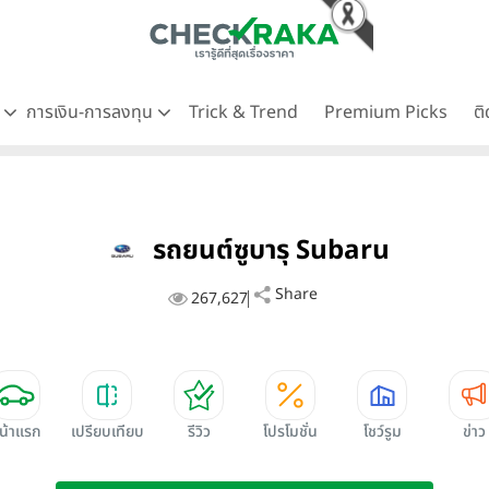
ด
การเงิน-การลงทุน
Trick & Trend
Premium Picks
ต
รถยนต์ซูบารุ Subaru
Share
267,627
น้าแรก
เปรียบเทียบ
รีวิว
โปรโมชั่น
โชว์รูม
ข่าว