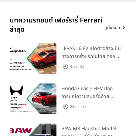
บทความรถยนต์ เฟอร์รารี่ Ferrari
ดูทั้งหมด
ล่าสุด
LEPAS L6 EV เปิดตัวอย่างเป็น
ทางการครั้งแรกในไทย ตอกย้ำ
วิสัยทัศน์ “Drive Your
4 ส.ค. 69
Elegance” มาพร้อม 2 รุ่นย่อย
ในราคาเริ่มต้นที่ 769,000 บาท
Honda Civic e:HEV ปลุก
อารมณ์ความสปอร์ตด้วย
Honda S+ Shift ครั้งแรกใน
23 ก.ค. 69
ไทย! พร้อมเพิ่ม Blind Spot
Information และ Cross
Traffic Monitor เพียงจอง
BAW M8 Flagship Model