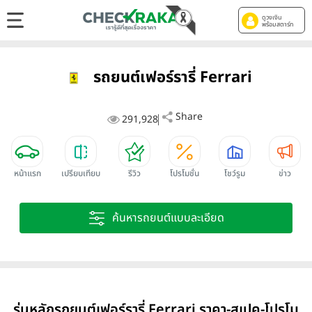
ดูวงเงิน
พร้อมสตาร์ท
รถยนต์เฟอร์รารี่ Ferrari
Share
291,928
หน้าแรก
เปรียบเทียบ
รีวิว
โปรโมชั่น
โชว์รูม
ข่าว
ค้นหารถยนต์แบบละเอียด
รุ่นหลักรถยนต์เฟอร์รารี่ Ferrari ราคา-สเปค-โปรโม