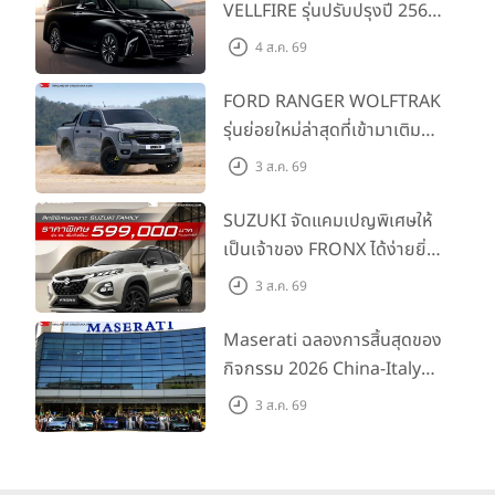
VELLFIRE รุ่นปรับปรุงปี 2569
พร้อมรุ่นย่อยใหม่ HEV
4 ส.ค. 69
SMART ราคาเริ่มต้น 3.59 ลบ.
FORD RANGER WOLFTRAK
รุ่นย่อยใหม่ล่าสุดที่เข้ามาเติม
เต็มไลน์อัป พร้อมตอบโจทย์ทุก
3 ส.ค. 69
การผจญภัยด้วยสมรรถนะ
พร้อมลุย ด้วยราคาพิเศษเริ่ม
SUZUKI จัดแคมเปญพิเศษให้
ต้นที่ 9.49 แสนบาท
เป็นเจ้าของ FRONX ได้ง่ายยิ่ง
ขึ้นสำหรับรุ่น GL ราคาพิเศษ
3 ส.ค. 69
เริ่มต้น 5.99 แสนบาท จำนวน
200 คัน พร้อมข้อเสนอสุดคุ้ม
Maserati ฉลองการสิ้นสุดของ
กิจกรรม 2026 China-Italy
Grand Tour ณ สำนักงาน
3 ส.ค. 69
ใหญ่ เมืองโมเดนา ประเทศ
อิตาลี