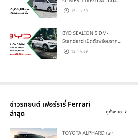
ภายใน 31 ก.ค. 2569 รับบัตร
รถ MPV 7 ที่นั่ง ที่จะมาเจาะ
น้ำมันมูลค่า 10,000 บาท
ตลาดครอบครัวและองค์กรยุค
16 ก.ค. 69
ใหม่ เปิดราคาที่ 1.299 ลบ.
(สิทธิพิเศษสำหรับ 500 คัน
แรก)
BYD SEALION 5 DM-i
Standard เปิดตัวพร้อมราคา
คาดการณ์ 699,900 บาท รุ่น
13 ก.ค. 69
ย่อยล่าสุดที่มีระยะขับขี่รวม
1,180 กม. พร้อมฉลองยอดส่ง
มอบ 1.3 แสนคัน
ข่าวรถยนต์ เฟอร์รารี่ Ferrari
ดูทั้งหมด
ล่าสุด
TOYOTA ALPHARD และ