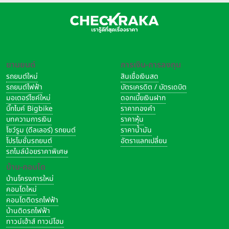
ยานยนต์
การเงิน-การลงทุน
รถยนต์ใหม่
สินเชื่อเงินสด
รถยนต์ไฟฟ้า
บัตรเครดิต / บัตรเดบิต
มอเตอร์ไซค์ใหม่
ดอกเบี้ยเงินฝาก
บิ๊กไบค์ Bigbike
ราคาทองคำ
บทความการเงิน
ราคาหุ้น
โชว์รูม (ดีลเลอร์) รถยนต์
ราคาน้ำมัน
โปรโมชั่นรถยนต์
อัตราแลกเปลี่ยน
รถไมล์น้อยราคาพิเศษ
บ้าน-คอนโด
บ้านโครงการใหม่
คอนโดใหม่
คอนโดติดรถไฟฟ้า
บ้านติดรถไฟฟ้า
ทาวน์เฮ้าส์ ทาวน์โฮม