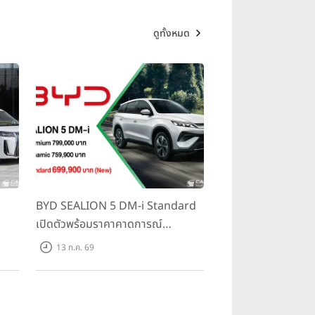
ดูทั้งหมด
BYD SEALION 5 DM-i Standard
เปิดตัวพร้อมราคาคาดการณ์
ราคา
699,900 บาท รุ่นย่อยล่าสุดที่มีระยะ
13 ก.ค. 69
500
ขับขี่รวม 1,180 กม. พร้อมฉลองยอด
ส่งมอบ 1.3 แสนคัน