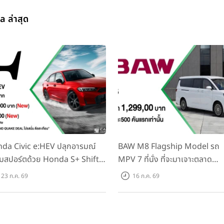
 ล่าสุด
da Civic e:HEV ปลุกอารมณ์
BAW M8 Flagship Model รถ
มสปอร์ตด้วย Honda S+ Shift
MPV 7 ที่นั่ง ที่จะมาเจาะตลาด
งแรกในไทย! พร้อมเพิ่ม Blind
ครอบครัวและองค์กรยุคใหม่ เปิด
23 ก.ค. 69
16 ก.ค. 69
t Information และ Cross
ที่ 1.299 ลบ. (สิทธิพิเศษสำหรับ 
ffic Monitor เพียงจองภายใน
คันแรก)
.ค. 2569 รับบัตรน้ำมันมูลค่า