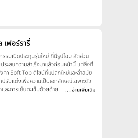
เฟอร์รารี่
เปิดประทุนรุ่นใหม่ ที่มีรูปโฉม สัดส่วน
ระสบความสำเร็จมาแล้วก่อนหน้านี้ แต่สิ่งที่
อหลังคา Soft Top ดีไซน์ที่แปลกใหม่และล้ำสมัย
กปรับแต่งเพื่อความเป็นเอกลักษณ์เฉพาะตัว
งตัดและการเย็บตะเข็บด้วยด้ายสีตัดกัน ตลอดจน
. . . อ่านเพิ่มเติม
ห้รถคันนี้มีอรรถประโยชน์สูงสุด ซึ่งรวมไป
ับเก็บสัมภาระที่มีขนาดใหญ่ ตลอดจนการเชื่อม
องรับทั้ง Android Auto และ Apple CarPlay
สรีรศาสตร์ ปรับได้ 18 ทิศทาง โดย Roma
แรงม้าของขุมพลัง V8 ตระกูลเดียวกับที่