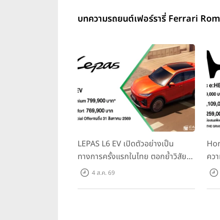
บทความรถยนต์เฟอร์รารี่ Ferrari Roma
LEPAS L6 EV เปิดตัวอย่างเป็น
Hon
ทางการครั้งแรกในไทย ตอกย้ำวิสัย
ควา
ทัศน์ “Drive Your Elegance” มา
ครั้
4 ส.ค. 69
พร้อม 2 รุ่นย่อย ในราคาเริ่มต้นที่
Spo
769,000 บาท
Tra
31 ก