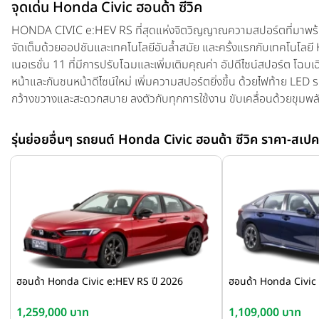
จุดเด่น Honda Civic ฮอนด้า ซีวิค
HONDA CIVIC e:HEV RS ที่สุดแห่งจิตวิญญาณความสปอร์ตที่มาพร้อม
จัดเต็มด้วยออปชันและเทคโนโลยีอันล้ำสมัย และครั้งแรกกับเทคโนโลยี
เนอเรชั่น 11 ที่มีการปรับโฉมและเพิ่มเติมคุณค่า อัปดีไซน์สปอร์ต โฉบเฉ
หน้าและกันชนหน้าดีไซน์ใหม่ เพิ่มความสปอร์ตยิ่งขึ้น ด้วยไฟท้าย LE
กว้างขวางและสะดวกสบาย ลงตัวกับทุกการใช้งาน ขับเคลื่อนด้วยขุมพล
พลังและอัตราการประหยัดน้ำมันดีเยี่ยม และมั่นใจในทุกการขับขี่ด้วย
อัจฉริยะ Honda SENSING
รุ่นย่อยอื่นๆ รถยนต์ Honda Civic ฮอนด้า ซีวิค ราคา-สเปค
ฮอนด้า Honda Civic e:HEV RS ปี 2026
ฮอนด้า Honda Civic 
1,259,000 บาท
1,109,000 บาท