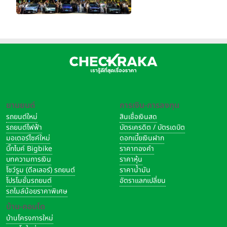
ยานยนต์
การเงิน-การลงทุน
รถยนต์ใหม่
สินเชื่อเงินสด
รถยนต์ไฟฟ้า
บัตรเครดิต / บัตรเดบิต
มอเตอร์ไซค์ใหม่
ดอกเบี้ยเงินฝาก
บิ๊กไบค์ Bigbike
ราคาทองคำ
บทความการเงิน
ราคาหุ้น
โชว์รูม (ดีลเลอร์) รถยนต์
ราคาน้ำมัน
โปรโมชั่นรถยนต์
อัตราแลกเปลี่ยน
รถไมล์น้อยราคาพิเศษ
บ้าน-คอนโด
บ้านโครงการใหม่