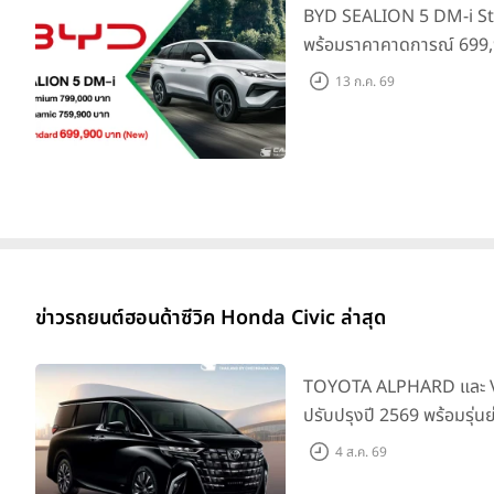
BYD SEALION 5 DM-i St
พร้อมราคาคาดการณ์ 699,9
ล่าสุดที่มีระยะขับขี่รวม 1
13 ก.ค. 69
ยอดส่งมอบ 1.3 แสนคัน
ข่าวรถยนต์ฮอนด้าซีวิค Honda Civic ล่าสุด
TOYOTA ALPHARD และ VE
ปรับปรุงปี 2569 พร้อมรุ่น
SMART ราคาเริ่มต้น 3.59 
4 ส.ค. 69