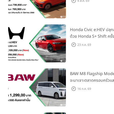
4 ส.ค. 69
769,000 บาท
Honda Civic e:HEV ปลุ
ด้วย Honda S+ Shift ครั้
เพิ่ม Blind Spot Inform
23 ก.ค. 69
Traffic Monitor เพียงจอ
2569 รับบัตรน้ำมันมูลค่า
BAW M8 Flagship Model รถ
จะมาเจาะตลาดครอบครัวและ
ราคาที่ 1.299 ลบ. (สิทธิพิ
16 ก.ค. 69
แรก)