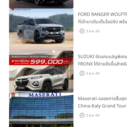
FORD RANGER WOLFTRAK 
ที่เข้ามาเติมเต็มไลน์อัป พ
ผจญภัยด้วยสมรรถนะพร้อม
3 ส.ค. 69
เริ่มต้นที่ 9.49 แสนบาท
SUZUKI จัดแคมเปญพิเศษให
FRONX ได้ง่ายยิ่งขึ้นสำหรั
เริ่มต้น 5.99 แสนบาท จำน
3 ส.ค. 69
เสนอสุดคุ้ม
Maserati ฉลองการสิ้นสุ
China-Italy Grand Tour
เมืองโมเดนา ประเทศอิตาลี
3 ส.ค. 69