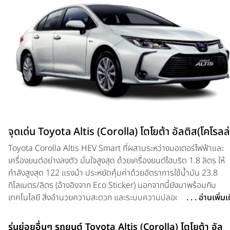
จุดเด่น Toyota Altis (Corolla) โตโยต้า อัลติส(โคโรลล่
Toyota Corolla Altis HEV Smart ที่ผสานระหว่างมอเตอร์ไฟฟ้าและ
เครื่องยนต์อย่างลงตัว มั่นใจสูงสุด ด้วยเครื่องยนต์ไฮบริด 1.8 ลิตร ให้
กำลังสูงสุด 122 แรงม้า ประหยัดคุ้มค่าด้วยอัตราการใช้น้ำมัน 23.8
กิโลเมตร/ลิตร (อ้างอิงจาก Eco Sticker) นอกจากนี้ยังมาพร้อมกับ
เทคโนโลยี สิ่งอำนวยความสะดวก และระบบความปลอดภัยระดับโลก
. . . อ่านเพิ่ม
Toyota Safety Sense อาทิเช่น ระบบปรับไฟสูงอัตโนมัติ (AHB) ระบบ
เบรกมือแบบไฟฟ้าพร้อมระบบหน่วงเบรกอัตโนมัติ (Auto Brake Hold
รุ่นย่อยอื่นๆ รถยนต์ Toyota Altis (Corolla) โตโยต้า อัล