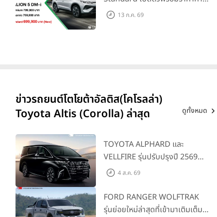
การณ์ 699,900 บาท รุ่นย่อย
13 ก.ค. 69
ล่าสุดที่มีระยะขับขี่รวม 1,180 กม.
พร้อมฉลองยอดส่งมอบ 1.3 แสน
คัน
ข่าวรถยนต์โตโยต้าอัลติส(โคโรลล่า)
ดูทั้งหมด
Toyota Altis (Corolla) ล่าสุด
TOYOTA ALPHARD และ
VELLFIRE รุ่นปรับปรุงปี 2569
พร้อมรุ่นย่อยใหม่ HEV SMART
4 ส.ค. 69
ราคาเริ่มต้น 3.59 ลบ.
FORD RANGER WOLFTRAK
รุ่นย่อยใหม่ล่าสุดที่เข้ามาเติมเต็ม