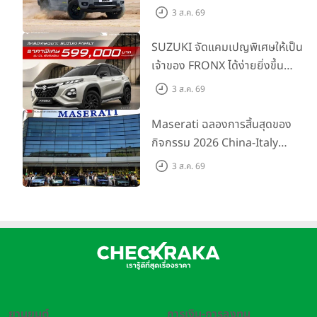
ไลน์อัป พร้อมตอบโจทย์ทุกการ
3 ส.ค. 69
ผจญภัยด้วยสมรรถนะพร้อมลุย
ด้วยราคาพิเศษเริ่มต้นที่ 9.49 แสน
SUZUKI จัดแคมเปญพิเศษให้เป็น
บาท
เจ้าของ FRONX ได้ง่ายยิ่งขึ้น
สำหรับรุ่น GL ราคาพิเศษเริ่มต้น
3 ส.ค. 69
5.99 แสนบาท จำนวน 200 คัน
พร้อมข้อเสนอสุดคุ้ม
Maserati ฉลองการสิ้นสุดของ
กิจกรรม 2026 China-Italy
Grand Tour ณ สำนักงานใหญ่
3 ส.ค. 69
เมืองโมเดนา ประเทศอิตาลี
ยานยนต์
การเงิน-การลงทุน