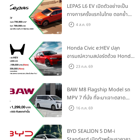
LEPAS L6 EV เปิดตัวอย่างเป็น
ทางการครั้งแรกในไทย ตอกย้ำ
วิสัยทัศน์ “Drive Your
4 ส.ค. 69
Elegance” มาพร้อม 2 รุ่นย่อย ใน
ราคาเริ่มต้นที่ 769,000 บาท
Honda Civic e:HEV ปลุก
อารมณ์ความสปอร์ตด้วย Honda
S+ Shift ครั้งแรกในไทย! พร้อม
23 ก.ค. 69
เพิ่ม Blind Spot Information
และ Cross Traffic Monitor
เพียงจองภายใน 31 ก.ค. 2569
BAW M8 Flagship Model รถ
รับบัตรน้ำมันมูลค่า 10,000 บาท
MPV 7 ที่นั่ง ที่จะมาเจาะตลาด
ครอบครัวและองค์กรยุคใหม่ เปิด
16 ก.ค. 69
ราคาที่ 1.299 ลบ. (สิทธิพิเศษ
สำหรับ 500 คันแรก)
BYD SEALION 5 DM-i
Standard เปิดตัวพร้อมราคาคาด