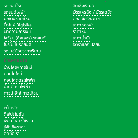
รถยนต์ใหม่
สินเชื่อเงินสด
รถยนต์ไฟฟ้า
บัตรเครดิต / บัตรเดบิต
มอเตอร์ไซค์ใหม่
ดอกเบี้ยเงินฝาก
บิ๊กไบค์ Bigbike
ราคาทองคำ
บทความการเงิน
ราคาหุ้น
โชว์รูม (ดีลเลอร์) รถยนต์
ราคาน้ำมัน
โปรโมชั่นรถยนต์
อัตราแลกเปลี่ยน
รถไมล์น้อยราคาพิเศษ
บ้าน-คอนโด
บ้านโครงการใหม่
คอนโดใหม่
คอนโดติดรถไฟฟ้า
บ้านติดรถไฟฟ้า
ทาวน์เฮ้าส์ ทาวน์โฮม
หน้าหลัก
ดีลโปรโมชั่น
เงื่อนไขการใช้งาน
รู้จักเช็คราคา
ติดต่อเรา