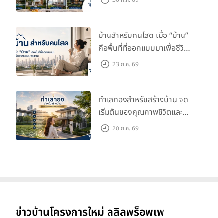
บ้านสำหรับคนโสด เมื่อ “บ้าน”
คือพื้นที่ที่ออกแบบมาเพื่อชีวิต
ในแบบของคุณ
23 ก.ค. 69
ทำเลทองสำหรับสร้างบ้าน จุด
เริ่มต้นของคุณภาพชีวิตและ
มูลค่าในอนาคต
20 ก.ค. 69
ข่าวบ้านโครงการใหม่ ลลิลพร็อพเพ