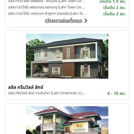
ลลิล ทาวน์ ไลโอ ชัยพฤกษ์ - ไทรน้อย (Lalin Town Lio Chaiyapruek-Sai Noi)
เริ่มต้น 1.9 ลบ.
ลลิลทาวน์ ไลโอ เพชรเกษม-แยกเขางู (Lalin Town Lio Phetkasem - Khao Ngu
เริ่มต้น 2 ลบ.
ลลิล ทาวน์ ไลโอ วงแหวนฯ-ลำลูกกา (คลอง6) (Lalin Town Lio Wongwan - Lumlukka khlong6)
เริ่มต้น 2 ลบ.
ดูโครงการย่อยทั้งหมด
ลลิล กรีนวิลล์ ลักซ์
ลลิล กรีนวิลล์ ลักซ์ รามอินทรา (Lalin Greenvile LUXE Ramintra)
6 - 10 ลบ.