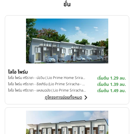
ชั่น
ไลโอ ไพร์ม
ไลโอ ไพร์ม ศรีราชา - บ่อวิน ( Lio Prime Home Sriracha - Borwin)
เริ่มต้น 1.29 ลบ.
ไลโอ ไพร์ม ศรีราชา - อีสเทิร์น (Lio Prime Sriracha - Eastern)
เริ่มต้น 1.39 ลบ.
ไลโอ ไพร์ม ศรีราชา - แหลมฉบัง ( Lio Prime Sriracha - Laemchabung )
เริ่มต้น 1.49 ลบ.
ดูโครงการย่อยทั้งหมด