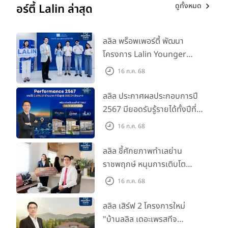
ดูทั้งหมด
อร์ตี้ Lalin ล่าสุด
ลลิล พร็อพเพอร์ตี้ พัฒนา
โครงการ Lalin Younger
Club ส่งเสริมผู้นำรุ่นใหม่
16 ก.ค. 68
พัฒนาองค์กรสู่อนาคต
ลลิล ประกาศผลประกอบการปี
2567 มียอดรับรู้รายได้ทั้งปีที่
3,696.59 ล้านบาท กำไรสุทธิ
16 ก.ค. 68
588.04 ล้านบาท พร้อมจ่าย
ปันผลทั้งปี 2567 รวม 0.34
ลลิล ชี้ศักยภาพทำเลย่าน
บาท/หุ้น
ราชพฤกษ์ หนุนการเติบโต
ตลาดที่อยู่อาศัย พร้อมเปิดตัว
16 ก.ค. 68
โครงการใหม่ "ไลโอ
ราชพฤกษ์-345" มูลค่า 600
ลลิล เสิร์ฟ 2 โครงการใหม่
ลบ.
"บ้านลลิล เดอะเพรสทีจ