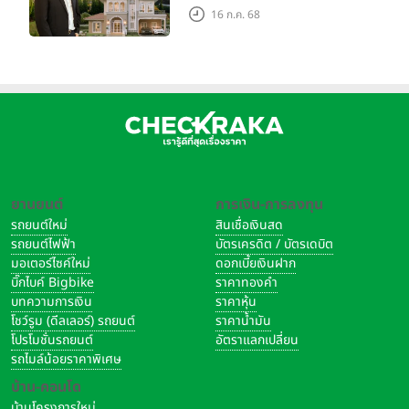
ราชบุรี" และ "ไลโอ ราชบุรี"
16 ก.ค. 68
บ้าน และทาวน์โฮมสไตล์ฝรั่งเศส
ใจกลางเมืองราชบุรี
ยานยนต์
การเงิน-การลงทุน
รถยนต์ใหม่
สินเชื่อเงินสด
รถยนต์ไฟฟ้า
บัตรเครดิต / บัตรเดบิต
มอเตอร์ไซค์ใหม่
ดอกเบี้ยเงินฝาก
บิ๊กไบค์ Bigbike
ราคาทองคำ
บทความการเงิน
ราคาหุ้น
โชว์รูม (ดีลเลอร์) รถยนต์
ราคาน้ำมัน
โปรโมชั่นรถยนต์
อัตราแลกเปลี่ยน
รถไมล์น้อยราคาพิเศษ
บ้าน-คอนโด
บ้านโครงการใหม่