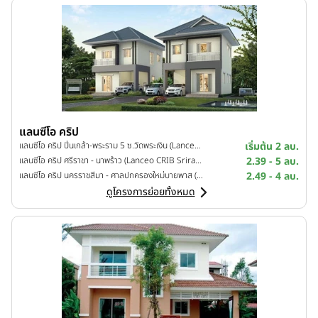
แลนซีโอ คริป
แลนซีโอ คริป ปิ่นเกล้า-พระราม 5 ซ.วัดพระเงิน (Lanceo crib Pinklao - rama 5)
เริ่มต้น 2 ลบ.
แลนซีโอ คริป ศรีราชา - นาพร้าว (Lanceo CRIB Sriracha - Naprao)
2.39 - 5 ลบ.
แลนซีโอ คริป นครราชสีมา - ศาลปกครองใหม่บายพาส (Lanceo CRIB Nakhon Ratchasima - New Court (Bypass))
2.49 - 4 ลบ.
ดูโครงการย่อยทั้งหมด