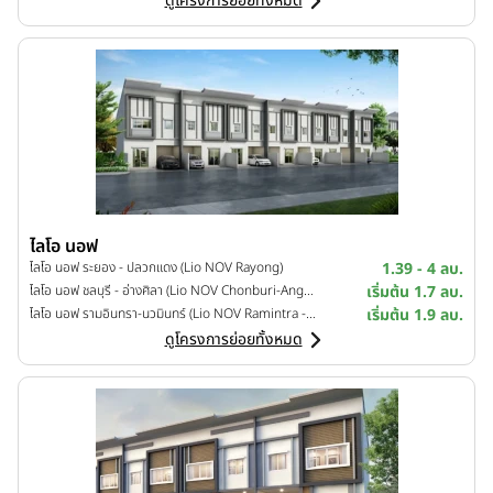
ดูโครงการย่อยทั้งหมด
ไลโอ นอฟ
ไลโอ นอฟ ระยอง - ปลวกแดง (Lio NOV Rayong)
1.39 - 4 ลบ.
ไลโอ นอฟ ชลบุรี - อ่างศิลา (Lio NOV Chonburi-Angsila)
เริ่มต้น 1.7 ลบ.
ไลโอ นอฟ รามอินทรา-นวมินทร์ (Lio NOV Ramintra - Navamin)
เริ่มต้น 1.9 ลบ.
ดูโครงการย่อยทั้งหมด