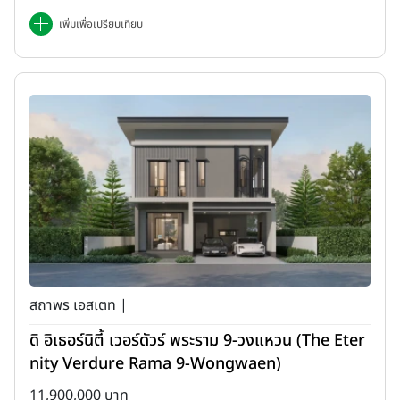
เพิ่มเพื่อเปรียบเทียบ
สถาพร เอสเตท |
ดิ อิเธอร์นิตี้ เวอร์ดัวร์ พระราม 9-วงแหวน (The Eter
nity Verdure Rama 9-Wongwaen)
11,900,000 บาท