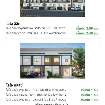
ไลโอ อีลิท
ไลโอ อีลิท กาญจนาภิเษก - เวสต์เกต (Lio ELITE Townhome Kanchanaphisek - Westgate)
เริ่มต้น 2.09 ลบ.
ไลโอ อีลิท วัชรพล - สายไหม (LIO Elite Watcharaphol - Saimai)
เริ่มต้น 2.49 ลบ.
ไลโอ บลิสซ์
ไลโอ บลิสซ์ เพชรเกษม - สาย 4 (Lio Bliss Phetkasem - Sai 4)
เริ่มต้น 1 ลบ.
ไลโอ บลิสซ์ กาญจนาภิเษก - ชัยพฤกษ์ (Lio Townhome Kanchanaphisek-Chaiyapruk)
เริ่มต้น 1 ลบ.
ไลโอ บลิสซ์ เพชรเกษม - ยอแซฟ 2 (Lio Bliss Phetkasem Joseph 2)
เริ่มต้น 1 ลบ.