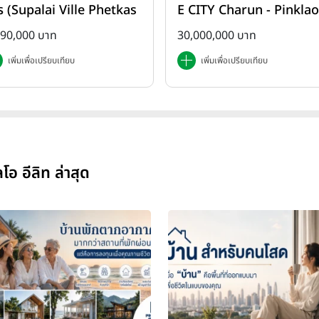
ร (Supalai Ville Phetkas
E CITY Charun - Pinklao
-Phutthasakorn)
890,000 บาท
30,000,000 บาท
เพิ่มเพื่อเปรียบเทียบ
เพิ่มเพื่อเปรียบเทียบ
อ อีลิท ล่าสุด