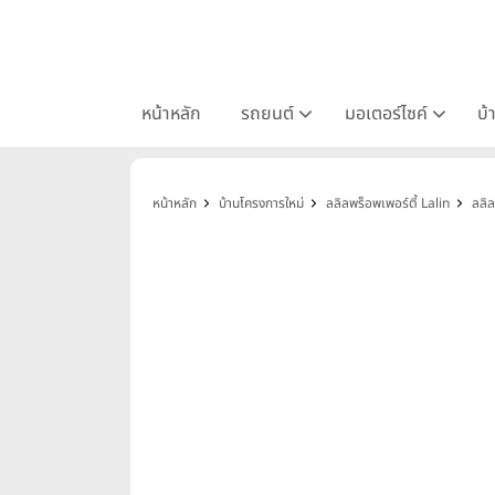
หน้าหลัก
รถยนต์
มอเตอร์ไซค์
บ้
หน้าหลัก
บ้านโครงการใหม่
ลลิลพร็อพเพอร์ตี้ Lalin
ลลิล