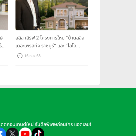
ษ์
ลลิล เสิร์ฟ 2 โครงการใหม่ "บ้านลลิล
ร้อม
เดอะเพรสทีจ ราชบุรี" และ "ไลโอ
ราชบุรี" บ้าน และทาวน์โฮมสไตล์
16 ก.ค. 68
ฝรั่งเศสใจกลางเมืองราชบุรี
เดตคอนเทนต์ใหม่ รับดีลพิเศษก่อนใคร แอดเลย!