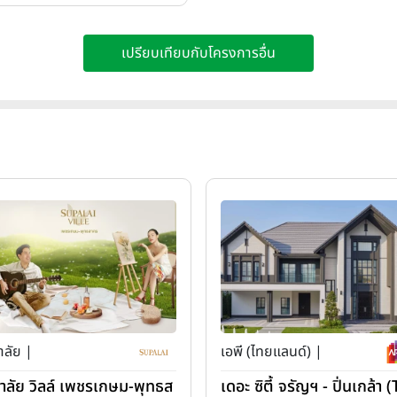
เปรียบเทียบกับโครงการอื่น
าลัย |
เอพี (ไทยแลนด์) |
ภาลัย วิลล์ เพชรเกษม-พุทธส
เดอะ ซิตี้ จรัญฯ - ปิ่นเกล้า 