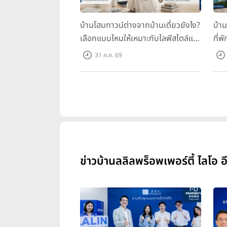
บ้านโฮมทาวน์ต่างจากบ้านเดี่ยวยังไง?
บ้า
เลือกแบบไหนให้เหมาะกับไลฟ์สไตล์และ
ที่พ
อนาคตของคุณ
คุณ
31 ก.ค. 69
ข่าวบ้านลลิลพร็อพเพอร์ตี้ ไลโอ อี