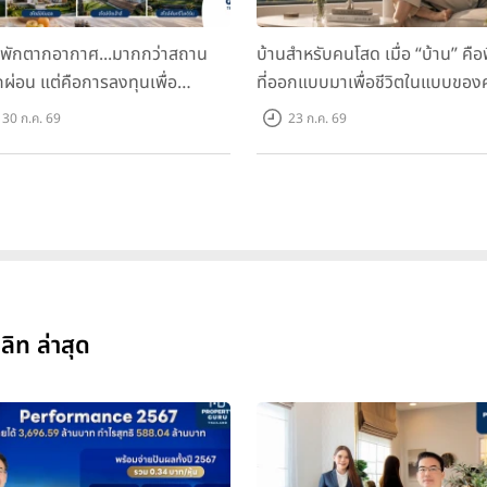
นพักตากอากาศ...มากกว่าสถาน
บ้านสำหรับคนโสด เมื่อ “บ้าน” คือพื
ักผ่อน แต่คือการลงทุนเพื่อ
ที่ออกแบบมาเพื่อชีวิตในแบบของ
ภาพชีวิต
30 ก.ค. 69
23 ก.ค. 69
ลิท ล่าสุด