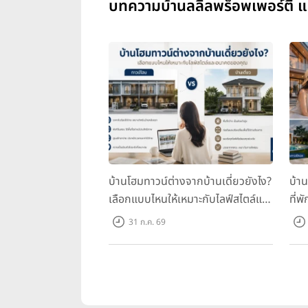
บทความบ้านลลิลพร็อพเพอร์ตี้ แล
บ้านโฮมทาวน์ต่างจากบ้านเดี่ยวยังไง?
บ้า
เลือกแบบไหนให้เหมาะกับไลฟ์สไตล์และ
ที่พ
อนาคตของคุณ
คุณ
31 ก.ค. 69