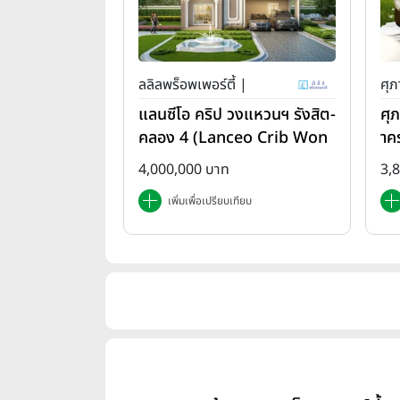
ลลิลพร็อพเพอร์ตี้ |
ศุภ
แลนซีโอ คริป วงแหวนฯ รังสิต-
ศุ
คลอง 4 (Lanceo Crib Won
าค
gwan Rangsit-Khlong4)
em
4,000,000 บาท
3,
เพิ่มเพื่อเปรียบเทียบ