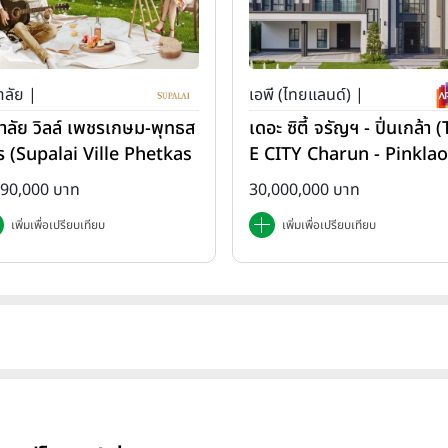
าลัย |
เอพี (ไทยแลนด์) |
ภาลัย วิลล์ เพชรเกษม-พุทธส
เดอะ ซิตี้ จรัญฯ - ปิ่นเกล้า 
ร (Supalai Ville Phetkas
E CITY Charun - Pinklao
-Phutthasakorn)
890,000 บาท
30,000,000 บาท
เพิ่มเพื่อเปรียบเทียบ
เพิ่มเพื่อเปรียบเทียบ