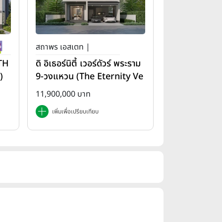
สถาพร เอสเตท |
(TH
ดิ อิเธอร์นิตี้ เวอร์ดัวร์ พระราม
)
9-วงแหวน (The Eternity Ve
rdure Rama 9-Wongwae
11,900,000 บาท
n)
เพิ่มเพื่อเปรียบเทียบ