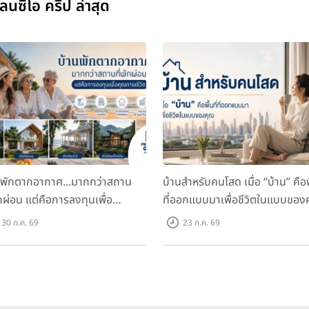
นซีโอ คริป ล่าสุด
นพักตากอากาศ...มากกว่าสถาน
บ้านสำหรับคนโสด เมื่อ “บ้าน” คือพื
ักผ่อน แต่คือการลงทุนเพื่อ
ที่ออกแบบมาเพื่อชีวิตในแบบของ
ภาพชีวิต
30 ก.ค. 69
23 ก.ค. 69