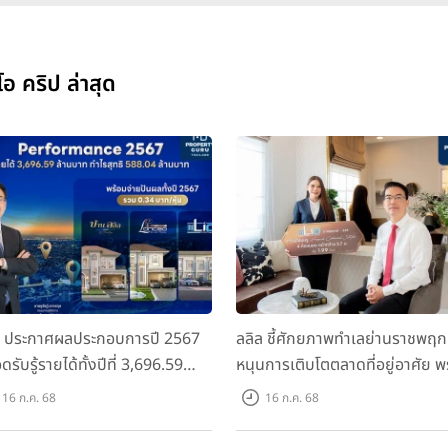
อ คริป ล่าสุด
ล ประกาศผลประกอบการปี 2567
ลลิล ชี้ศักยภาพทำเลย่านราชพฤก
ดรับรู้รายได้ทั้งปีที่ 3,696.59
หนุนการเติบโตตลาดที่อยู่อาศัย พ
นบาท กำไรสุทธิ 588.04 ล้านบาท
เปิดตัวโครงการใหม่ "ไลโอ
16 ก.ค. 68
16 ก.ค. 68
อมจ่ายปันผลทั้งปี 2567 รวม 0.34
ราชพฤกษ์-345" มูลค่า 600 ลบ.
หุ้น