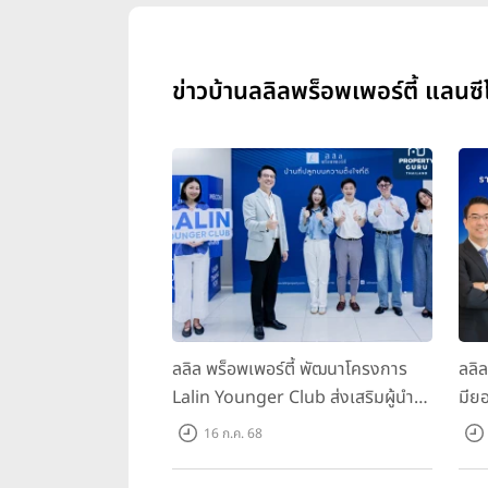
ข่าวบ้านลลิลพร็อพเพอร์ตี้ แลนซีโ
ลลิล พร็อพเพอร์ตี้ พัฒนาโครงการ
ลลิ
Lalin Younger Club ส่งเสริมผู้นำ
มียอ
รุ่นใหม่ พัฒนาองค์กรสู่อนาคต
ล้า
16 ก.ค. 68
พร้
บาท/