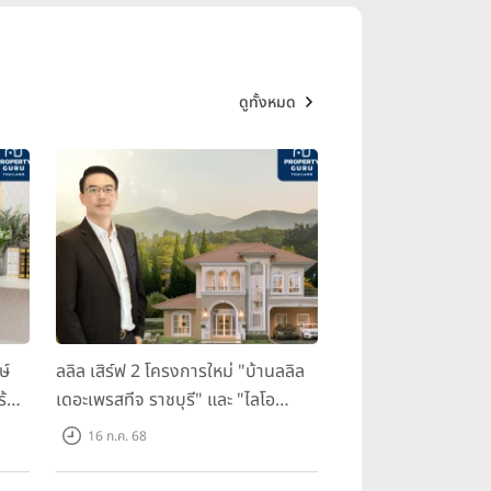
ดูทั้งหมด
ษ์
ลลิล เสิร์ฟ 2 โครงการใหม่ "บ้านลลิล
ร้อม
เดอะเพรสทีจ ราชบุรี" และ "ไลโอ
ราชบุรี" บ้าน และทาวน์โฮมสไตล์
16 ก.ค. 68
ฝรั่งเศสใจกลางเมืองราชบุรี