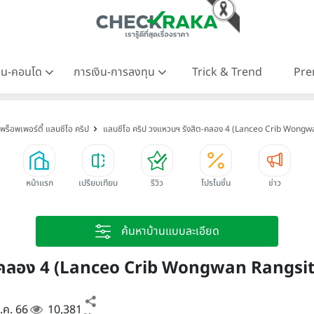
าน-คอนโด
การเงิน-การลงทุน
Trick & Trend
Pre
พร็อพเพอร์ตี้ แลนซีโอ คริป
แลนซีโอ คริป วงแหวนฯ รังสิต-คลอง 4 (Lanceo Crib Wong
หน้าแรก
เปรียบเทียบ
รีวิว
โปรโมชั่น
ข่าว
ค้นหาบ้านแบบละเอียด
ิต-คลอง 4 (Lanceo Crib Wongwan Rangsi
ม.ค. 66
10,381