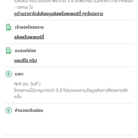
แลนซีโอ คริป ปิ่นเกล้า-พระราม 5 ซ.วัดพระเงิน (Lanceo crib Pinklao
- rama 5)
ดูบ้านราคาใกล้เคียง
ดูลลิลพร็อพเพอร์ตี้ ทุกโครงการ
เจ้าของโครงการ
ลลิลพร็อพเพอร์ตี้
แบรนด์ย่อย
แลนซีโอ คริป
ราคา
N/A (ณ. วันที่ )
โครงการนี้มีอายุมากกว่า 5 ปี โปรดสอบถามข้อมูลกับทางโครงการอีก
ครั้ง
คำนวณเงินผ่อน