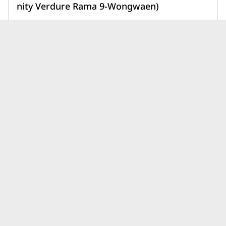
nity Verdure Rama 9-Wongwaen)
11,900,000 บาท
เพิ่มเพื่อเปรียบเทียบ
บทความบ้านลลิลพร็อพเพอร์ตี้
ดูทั้งหมด
แลนซีโอ คริป ล่าสุด
บ้านโฮมทาวน์ต่างจากบ้านเดี่ยว
ยังไง? เลือกแบบไหนให้เหมาะ
กับไลฟ์สไตล์และอนาคตของ
31 ก.ค. 69
คุณ