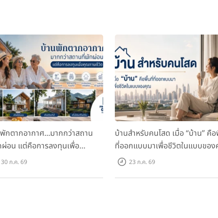
นพักตากอากาศ...มากกว่าสถาน
บ้านสำหรับคนโสด เมื่อ “บ้าน” คือพื
ักผ่อน แต่คือการลงทุนเพื่อ
ที่ออกแบบมาเพื่อชีวิตในแบบของ
ภาพชีวิต
30 ก.ค. 69
23 ก.ค. 69