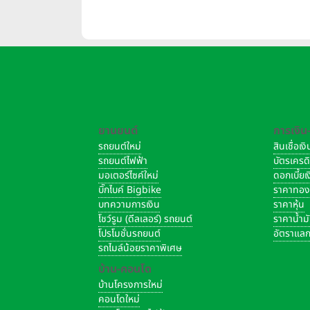
บาท/
ยานยนต์
การเงิน
รถยนต์ใหม่
สินเชื่อเ
รถยนต์ไฟฟ้า
บัตรเครด
มอเตอร์ไซค์ใหม่
ดอกเบี้ย
บิ๊กไบค์ Bigbike
ราคาทอ
บทความการเงิน
ราคาหุ้น
โชว์รูม (ดีลเลอร์) รถยนต์
ราคาน้ำม
โปรโมชั่นรถยนต์
อัตราแลก
รถไมล์น้อยราคาพิเศษ
บ้าน-คอนโด
บ้านโครงการใหม่
คอนโดใหม่