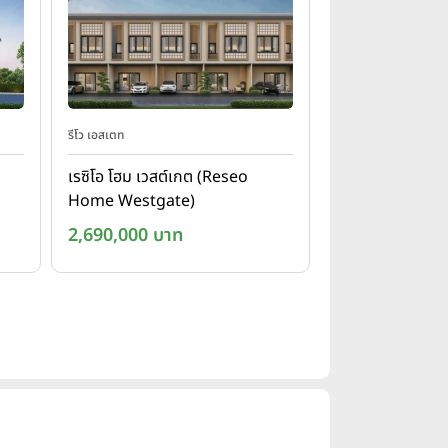
รีโว เอสเตท
เรซิโอ โฮม เวสต์เกต (Reseo
Home Westgate)
2,690,000 บาท