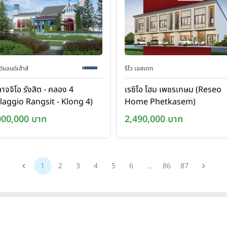
์แอนด์เฮ้าส์
รีโว เอสเตท
ลาจจิโอ รังสิต - คลอง 4
เรซิโอ โฮม เพชรเกษม (Reseo
llaggio Rangsit - Klong 4)
Home Phetkasem)
000,000 บาท
2,490,000 บาท
1
2
3
4
5
6
...
86
87