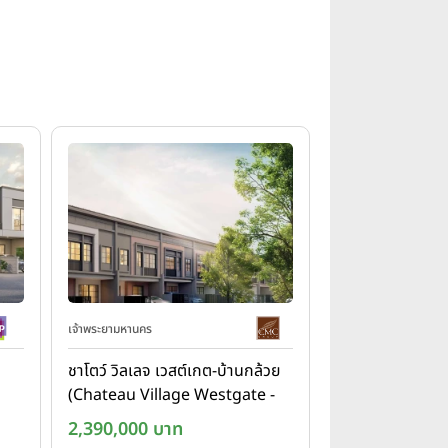
เจ้าพระยามหานคร
ชาโตว์ วิลเลจ เวสต์เกต-บ้านกล้วย
(Chateau Village Westgate -
Baan Kluay)
2,390,000 บาท