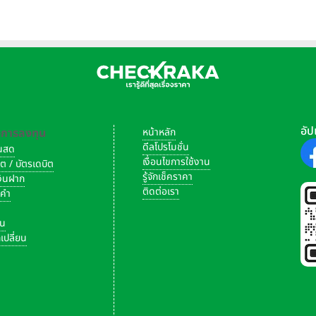
หุ้น
อัป
-การลงทุน
หน้าหลัก
ดีลโปรโมชั่น
งินสด
เงื่อนไขการใช้งาน
ิต / บัตรเดบิต
รู้จักเช็คราคา
เงินฝาก
ติดต่อเรา
งคำ
ัน
เปลี่ยน