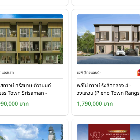
ส แอสเสท
เอพี (ไทยแลนด์)
็สทาวน์ ศรีสมาน-ติวานนท์
พลีโน่ ทาวน์ รังสิตคลอง 4 -
less Town Srisaman -
วงแหวน (Pleno Town Rangs
wanon)
Klong 4 - Wongwaen)
990,000 บาท
1,790,000 บาท