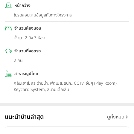
หน้ากว้าง
โปรดสอบถามข้อมูลกับทางโครงการ
จำนวนห้องนอน
ตั้งแต่ 2 ถึง 3 ห้อง
จำนวนที่จอดรถ
2 คัน
สาธารณูปโภค
คลับเฮาส์, สระว่ายน้ำ, ฟิตเนส, รปภ., CCTV, อื่นๆ (Play Room),
Keycard System, สนามเด็กเล่น
แนะนำบ้านล่าสุด
ดูทั้งหมด