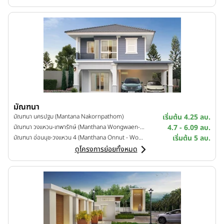
มัณฑนา
มัณฑนา นครปฐม (Mantana Nakornpathom)
เริ่มต้น 4.25 ลบ.
มัณฑนา วงแหวน-เทพารักษ์ (Manthana Wongwaen-Teparak)
4.7 - 6.09 ลบ.
มัณฑนา อ่อนนุช-วงแหวน 4 (Manthana Onnut - Wongwaen 4)
เริ่มต้น 5 ลบ.
ดูโครงการย่อยทั้งหมด