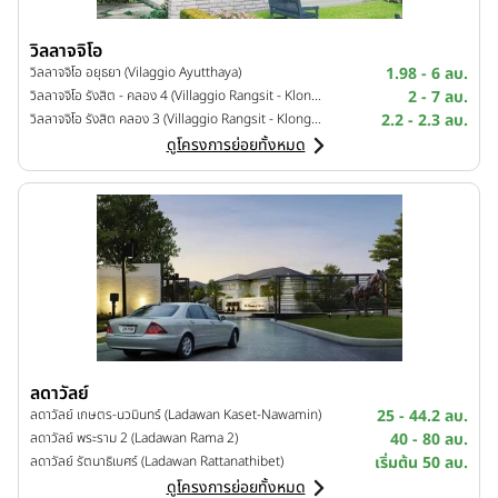
วิลลาจจิโอ
วิลลาจจิโอ อยุธยา (Vilaggio Ayutthaya)
1.98 - 6 ลบ.
วิลลาจจิโอ รังสิต - คลอง 4 (Villaggio Rangsit - Klong 4)
2 - 7 ลบ.
วิลลาจจิโอ รังสิต คลอง 3 (Villaggio Rangsit - Klong 3)
2.2 - 2.3 ลบ.
ดูโครงการย่อยทั้งหมด
ลดาวัลย์
ลดาวัลย์ เกษตร-นวมินทร์ (Ladawan Kaset-Nawamin)
25 - 44.2 ลบ.
ลดาวัลย์ พระราม 2 (Ladawan Rama 2)
40 - 80 ลบ.
ลดาวัลย์ รัตนาธิเบศร์ (Ladawan Rattanathibet)
เริ่มต้น 50 ลบ.
ดูโครงการย่อยทั้งหมด