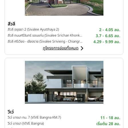
สีวลี
สีวลี อยุธยา 2 (Sivalee Ayutthaya 2)
2 - 4.05 ลบ.
สีวลี ถนนศรีจันทร์ ขอนแก่น (Sivalee Srichan Khonkaen)
3.7 - 6.65 ลบ.
สีวลี ศรีเวียง - เชียงราย (Sivalee Srivieng - Chiangrai)
4.29 - 9.99 ลบ.
ดูโครงการย่อยทั้งหมด
วีเว่
วีเว่ บางนา กม. 7 (VIVE Bangna KM.7)
11 - 18 ลบ.
วีเว่ บางนา (VIVE Bangna)
เริ่มต้น 28 ลบ.