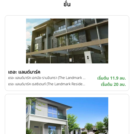
ชั่น
เดอะ แลนด์มาร์ค
เดอะ แลนด์มาร์ค เอกมัย-รามอินทรา (The Landmark Ekamai - Ramindra)
เริ่มต้น 11.9 ลบ.
เดอะ แลนด์มาร์ค เรสซิเดนท์ (The Landmark Residence)
เริ่มต้น 20 ลบ.