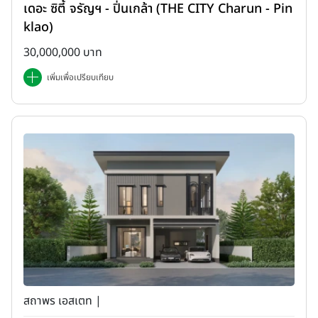
เดอะ ซิตี้ จรัญฯ - ปิ่นเกล้า (THE CITY Charun - Pin
klao)
30,000,000 บาท
เพิ่มเพื่อเปรียบเทียบ
สถาพร เอสเตท |