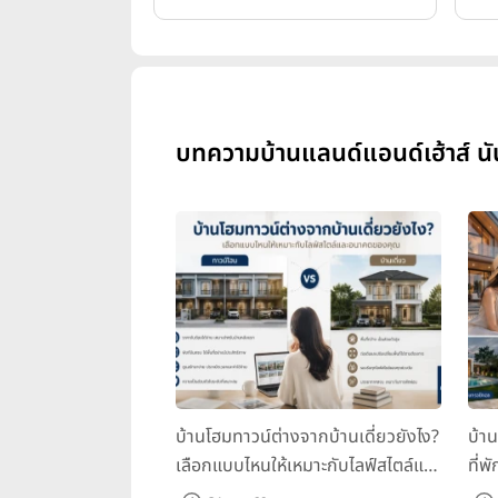
บทความบ้านแลนด์แอนด์เฮ้าส์ นัน
บ้านโฮมทาวน์ต่างจากบ้านเดี่ยวยังไง?
บ้า
เลือกแบบไหนให้เหมาะกับไลฟ์สไตล์และ
ที่พ
อนาคตของคุณ
คุณ