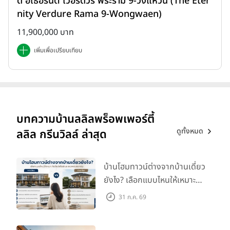
ดิ อิเธอร์นิตี้ เวอร์ดัวร์ พระราม 9-วงแหวน (The Eter
nity Verdure Rama 9-Wongwaen)
11,900,000 บาท
เพิ่มเพื่อเปรียบเทียบ
บทความบ้านลลิลพร็อพเพอร์ตี้
ดูทั้งหมด
ลลิล กรีนวิลล์ ล่าสุด
บ้านโฮมทาวน์ต่างจากบ้านเดี่ยว
ยังไง? เลือกแบบไหนให้เหมาะ
กับไลฟ์สไตล์และอนาคตของ
31 ก.ค. 69
คุณ