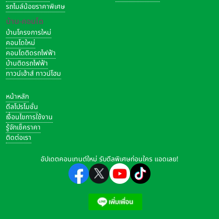
รถไมล์น้อยราคาพิเศษ
บ้าน-คอนโด
บ้านโครงการใหม่
คอนโดใหม่
คอนโดติดรถไฟฟ้า
บ้านติดรถไฟฟ้า
ทาวน์เฮ้าส์ ทาวน์โฮม
หน้าหลัก
ดีลโปรโมชั่น
เงื่อนไขการใช้งาน
รู้จักเช็คราคา
ติดต่อเรา
อัปเดตคอนเทนต์ใหม่ รับดีลพิเศษก่อนใคร แอดเลย!