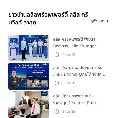
ข่าวบ้านลลิลพร็อพเพอร์ตี้ ลลิล กรี
ดูทั้งหมด
นวิลล์ ล่าสุด
ลลิล พร็อพเพอร์ตี้ พัฒนา
โครงการ Lalin Younger
Club ส่งเสริมผู้นำรุ่นใหม่
16 ก.ค. 68
พัฒนาองค์กรสู่อนาคต
ลลิล ประกาศผลประกอบการปี
2567 มียอดรับรู้รายได้ทั้งปีที่
3,696.59 ล้านบาท กำไรสุทธิ
16 ก.ค. 68
588.04 ล้านบาท พร้อมจ่าย
ปันผลทั้งปี 2567 รวม 0.34
ลลิล ชี้ศักยภาพทำเลย่าน
บาท/หุ้น
ราชพฤกษ์ หนุนการเติบโต
ตลาดที่อยู่อาศัย พร้อมเปิดตัว
16 ก.ค. 68
โครงการใหม่ "ไลโอ