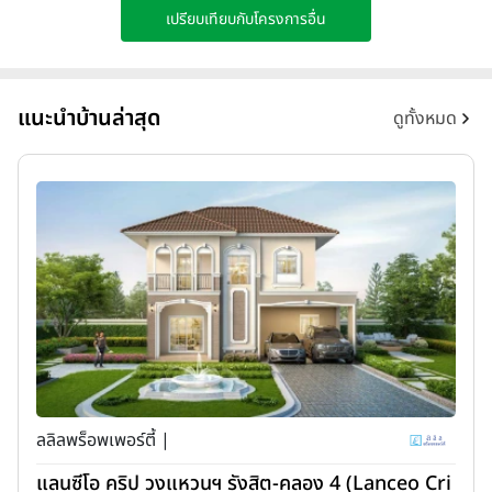
เปรียบเทียบกับโครงการอื่น
แนะนำบ้านล่าสุด
ดูทั้งหมด
ลลิลพร็อพเพอร์ตี้ |
แลนซีโอ คริป วงแหวนฯ รังสิต-คลอง 4 (Lanceo Cri