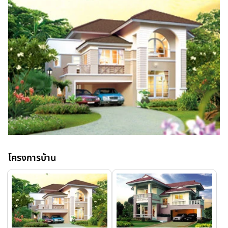
โครงการบ้าน