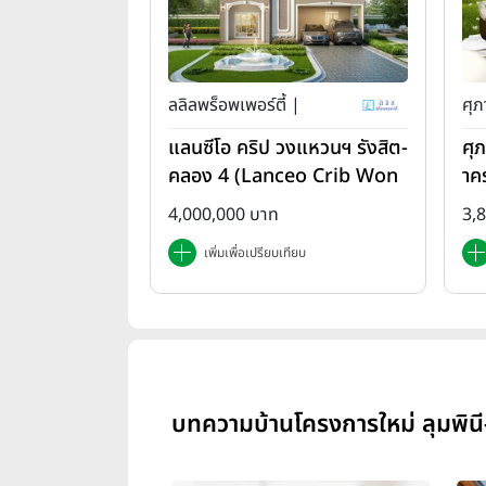
ลลิลพร็อพเพอร์ตี้ |
ศุภ
แลนซีโอ คริป วงแหวนฯ รังสิต-
ศุ
คลอง 4 (Lanceo Crib Won
าค
gwan Rangsit-Khlong4)
em
4,000,000 บาท
3,
เพิ่มเพื่อเปรียบเทียบ
บทความบ้านโครงการใหม่ ลุมพินี