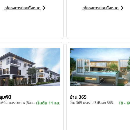
ดูโครงการย่อยทั้งหมด
ดูโครงการย่อยทั้งหมด
ลุมพินี
บ้าน 365
บ้านลุมพินี สวนหลวง ร.๙ (BaanLumpini Suan Luang Rama 9)
เริ่มต้น 11 ลบ.
บ้าน 365 พระราม 3 (Baan 365 Rama 3)
18 - 6