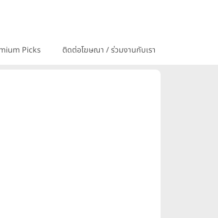
mium Picks
ติดต่อโฆษณา / ร่วมงานกับเรา