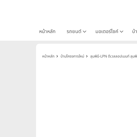
หน้าหลัก
รถยนต์
มอเตอร์ไซค์
บ้
หน้าหลัก
บ้านโครงการใหม่
ลุมพินี-LPN ดีเวลลอปเมนท์ ลุม