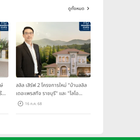
ดูทั้งหมด
ษ์
ลลิล เสิร์ฟ 2 โครงการใหม่ "บ้านลลิล
ร้อม
เดอะเพรสทีจ ราชบุรี" และ "ไลโอ
ราชบุรี" บ้าน และทาวน์โฮมสไตล์
16 ก.ค. 68
ฝรั่งเศสใจกลางเมืองราชบุรี