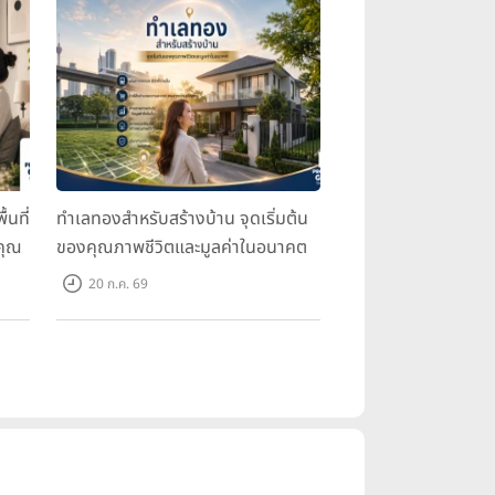
้นที่
ทำเลทองสำหรับสร้างบ้าน จุดเริ่มต้น
คุณ
ของคุณภาพชีวิตและมูลค่าในอนาคต
20 ก.ค. 69