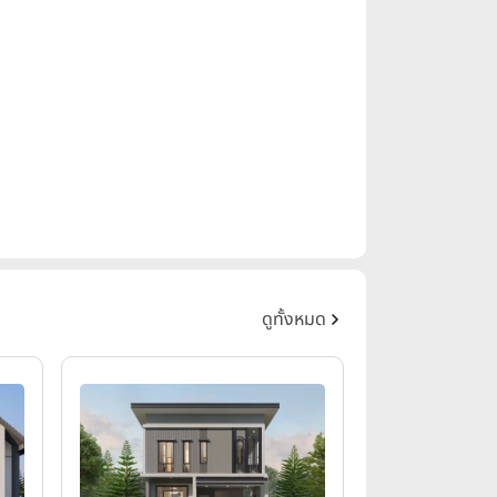
ดูทั้งหมด