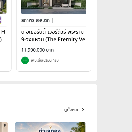
สถาพร เอสเตท |
(TH
ดิ อิเธอร์นิตี้ เวอร์ดัวร์ พระราม
)
9-วงแหวน (The Eternity Ve
rdure Rama 9-Wongwae
11,900,000 บาท
n)
เพิ่มเพื่อเปรียบเทียบ
ดูทั้งหมด