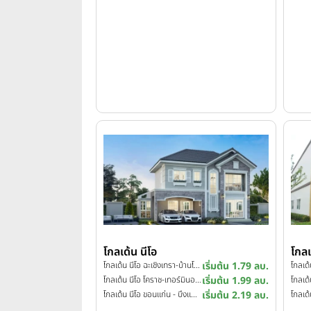
โกลเด้น นีโอ
โกลเ
โกลเด้น นีโอ ฉะเชิงเทรา-บ้านโพธิ์ (Golden Neo Chachoengsao- Baanpho)
เริ่มต้น 1.79 ลบ.
โกลเด้น นีโอ โคราช-เทอร์มินอล (Golden Neo Korat-Terminal)
เริ่มต้น 1.99 ลบ.
โกลเด้น นีโอ ขอนแก่น - บึงแก่นนคร (Golden Neo Khon Kaen - Bueng Kaennakhon)
เริ่มต้น 2.19 ลบ.