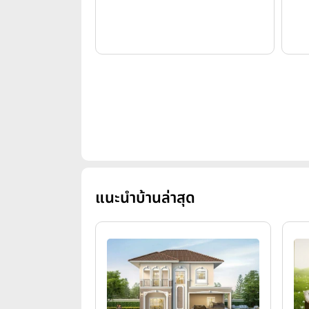
แนะนำบ้านล่าสุด