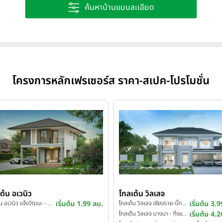
ค้นหาบ้านแบบละเอียด
โครงการหลักเฟรเซอร์ส ราคา-สเปค-โปรโมชั่น
ด้น อเวนิว
โกลเด้น วิลเลจ
โกลเด้น อเวนิว แจ้งวัฒนะ - ติวานนท์ (Golden Avenue)
เริ่มต้น 1.99 ลบ.
โกลเด้น วิลเลจ เชียงราย-บิ๊กซีแยกสนามบิน (Golden Vilage Chiangrai-Big C Yaek Sanambin)
เริ่มต้น 3.
โกลเด้น วิลเลจ บางนา - กิ่งแก้ว (โกลเด้น วิลเลจ บางนา - กิ่งแก้ว)
เริ่มต้น 4.