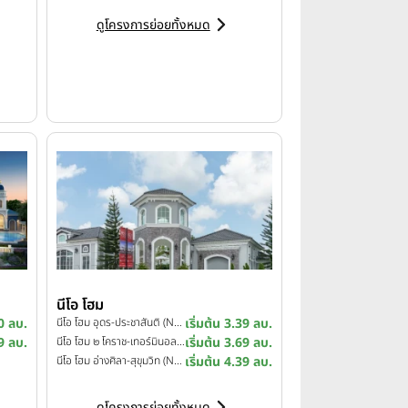
ดูโครงการย่อยทั้งหมด
นีโอ โฮม
0 ลบ.
นีโอ โฮม อุดร-ประชาสันติ (Neo Home Udon-Prachasanti)
เริ่มต้น 3.39 ลบ.
39 ลบ.
นีโอ โฮม ๒ โคราช-เทอร์มินอล (Neo Home 2 Korat-Terminal)
เริ่มต้น 3.69 ลบ.
นีโอ โฮม อ่างศิลา-สุขุมวิท (Neo Home Angsila-Sukhumvit)
เริ่มต้น 4.39 ลบ.
ดูโครงการย่อยทั้งหมด