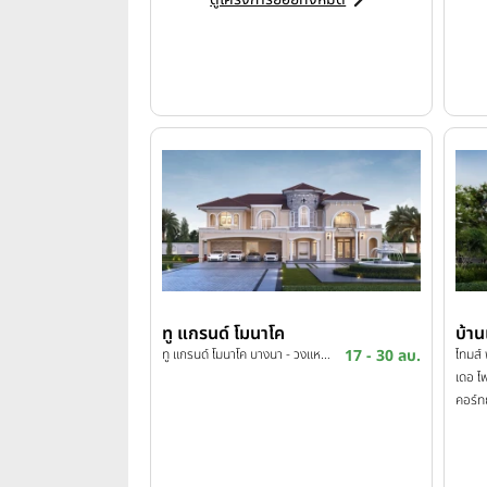
ทู แกรนด์ โมนาโค
บ้าน
ทู แกรนด์ โมนาโค บางนา - วงแหวน (Two Grande Monaco Bangna - Wongwaen)
17 - 30 ลบ.
เดอ ไพ