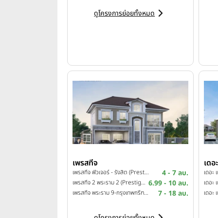
ดูโครงการย่อยทั้งหมด
เพรสทีจ
เดอ
เพรสทีจ ฟิวเจอร์ - รังสิต (Prestige Future - Rangsit)
4 - 7 ลบ.
เพรสทีจ 2 พระราม 2 (Prestige 2 Rama 2)
6.99 - 10 ลบ.
เพรสทีจ พระราม 9-กรุงเทพกรีฑา (Prestige Rama 9-Krungthepkreetha)
7 - 18 ลบ.
ดูโครงการย่อยทั้งหมด