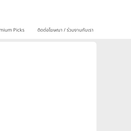
mium Picks
ติดต่อโฆษณา / ร่วมงานกับเรา