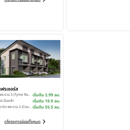
เฟรเซอร์ส
ไทมส์ พระราม 5 (Tyme Rama 5)
เริ่มต้น 2.99 ลบ.
น์ ปิ่นเกล้า
เริ่มต้น 19.9 ลบ.
คอร์ทยาร์ด พระราม 2 (Courtyard Rama II)
เริ่มต้น 55.5 ลบ.
ดูโครงการย่อยทั้งหมด