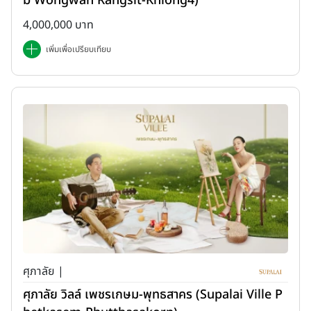
b Wongwan Rangsit-Khlong4)
4,000,000 บาท
เพิ่มเพื่อเปรียบเทียบ
ศุภาลัย |
ศุภาลัย วิลล์ เพชรเกษม-พุทธสาคร (Supalai Ville P