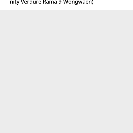
nity Verdure Rama 9-Wongwaen)
11,900,000 บาท
เพิ่มเพื่อเปรียบเทียบ
บทความบ้านเฟรเซอร์ส โกลเด้น
ดูทั้งหมด
วิลเลจ ล่าสุด
บ้านโฮมทาวน์ต่างจากบ้านเดี่ยว
ยังไง? เลือกแบบไหนให้เหมาะ
กับไลฟ์สไตล์และอนาคตของ
31 ก.ค. 69
คุณ