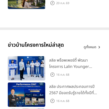
มูลค่าในอนาคต
20 ก.ค. 69
ข่าวบ้านโครงการใหม่ล่าสุด
ดูทั้งหมด
ลลิล พร็อพเพอร์ตี้ พัฒนา
โครงการ Lalin Younger
Club ส่งเสริมผู้นำรุ่นใหม่
16 ก.ค. 68
พัฒนาองค์กรสู่อนาคต
ลลิล ประกาศผลประกอบการปี
2567 มียอดรับรู้รายได้ทั้งปีที่
3,696.59 ล้านบาท กำไรสุทธิ
16 ก.ค. 68
588.04 ล้านบาท พร้อมจ่าย