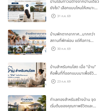
บ้านโฮมทาวน์ต่างจากบ้านเดี่ยว
ยังไง? เลือกแบบไหนให้เหมาะ
กับไลฟ์สไตล์และอนาคตของ
31 ก.ค. 69
คุณ
บ้านพักตากอากาศ...มากกว่า
สถานที่พักผ่อน แต่คือการ
ลงทุนเพื่อคุณภาพชีวิต
30 ก.ค. 69
บ้านสำหรับคนโสด เมื่อ “บ้าน”
คือพื้นที่ที่ออกแบบมาเพื่อชีวิต
ในแบบของคุณ
23 ก.ค. 69
ทำเลทองสำหรับสร้างบ้าน จุด
เริ่มต้นของคุณภาพชีวิตและ