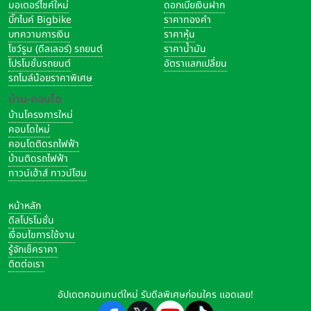
มอเตอร์ไซค์ใหม่
ดอกเบี้ยเงินฝาก
บิ๊กไบค์ Bigbike
ราคาทองคำ
บทความการเงิน
ราคาหุ้น
โชว์รูม (ดีลเลอร์) รถยนต์
ราคาน้ำมัน
โปรโมชั่นรถยนต์
อัตราแลกเปลี่ยน
รถไมล์น้อยราคาพิเศษ
บ้าน-คอนโด
บ้านโครงการใหม่
คอนโดใหม่
คอนโดติดรถไฟฟ้า
บ้านติดรถไฟฟ้า
ทาวน์เฮ้าส์ ทาวน์โฮม
หน้าหลัก
ดีลโปรโมชั่น
เงื่อนไขการใช้งาน
รู้จักเช็คราคา
ติดต่อเรา
อัปเดตคอนเทนต์ใหม่ รับดีลพิเศษก่อนใคร แอดเลย!