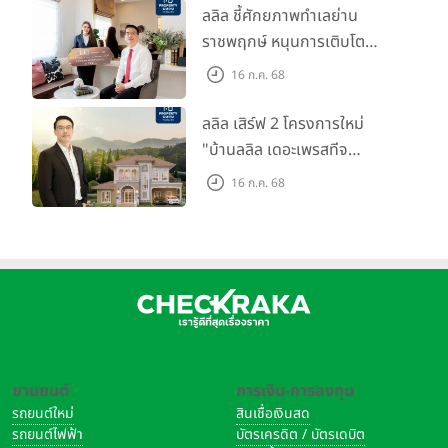
ปันผลทั้งปี 2567 รวม 0.34
ลลิล ชี้ศักยภาพทำเลย่าน
บาท/หุ้น
ราชพฤกษ์ หนุนการเติบโต
ตลาดที่อยู่อาศัย พร้อมเปิดตัว
16 ก.ค. 68
โครงการใหม่ "ไลโอ
ราชพฤกษ์-345" มูลค่า 600
ลลิล เสิร์ฟ 2 โครงการใหม่
ลบ.
"บ้านลลิล เดอะเพรสทีจ
ราชบุรี" และ "ไลโอ ราชบุรี"
16 ก.ค. 68
บ้าน และทาวน์โฮมสไตล์ฝรั่งเศส
ใจกลางเมืองราชบุรี
ยานยนต์
การเงิน-การลงทุน
รถยนต์ใหม่
สินเชื่อเงินสด
รถยนต์ไฟฟ้า
บัตรเครดิต / บัตรเดบิต