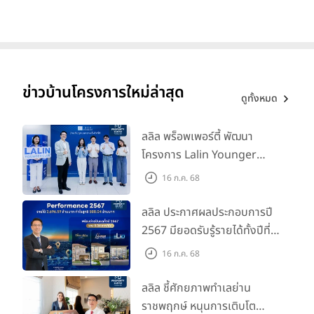
ข่าวบ้านโครงการใหม่ล่าสุด
ดูทั้งหมด
ลลิล พร็อพเพอร์ตี้ พัฒนา
โครงการ Lalin Younger
Club ส่งเสริมผู้นำรุ่นใหม่
16 ก.ค. 68
พัฒนาองค์กรสู่อนาคต
ลลิล ประกาศผลประกอบการปี
2567 มียอดรับรู้รายได้ทั้งปีที่
3,696.59 ล้านบาท กำไรสุทธิ
16 ก.ค. 68
588.04 ล้านบาท พร้อมจ่าย
ปันผลทั้งปี 2567 รวม 0.34
ลลิล ชี้ศักยภาพทำเลย่าน
บาท/หุ้น
ราชพฤกษ์ หนุนการเติบโต