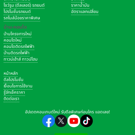
โชว์รูม (ดีลเลอร์) รถยนต์
ราคาน้ำมัน
โปรโมชั่นรถยนต์
อัตราแลกเปลี่ยน
รถไมล์น้อยราคาพิเศษ
บ้าน-คอนโด
บ้านโครงการใหม่
คอนโดใหม่
คอนโดติดรถไฟฟ้า
บ้านติดรถไฟฟ้า
ทาวน์เฮ้าส์ ทาวน์โฮม
หน้าหลัก
ดีลโปรโมชั่น
เงื่อนไขการใช้งาน
รู้จักเช็คราคา
ติดต่อเรา
อัปเดตคอนเทนต์ใหม่ รับดีลพิเศษก่อนใคร แอดเลย!