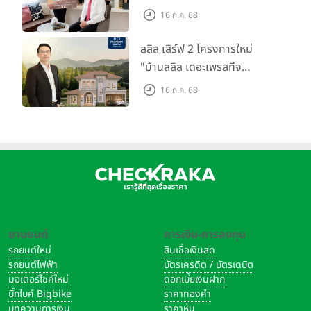
ตลาดที่อยู่อาศัย พร้อมเปิดตัว
16 ก.ค. 68
โครงการใหม่ "ไลโอ
ราชพฤกษ์-345" มูลค่า 600
ลลิล เสิร์ฟ 2 โครงการใหม่
ลบ.
"บ้านลลิล เดอะเพรสทีจ
ราชบุรี" และ "ไลโอ ราชบุรี"
16 ก.ค. 68
บ้าน และทาวน์โฮมสไตล์ฝรั่งเศส
ใจกลางเมืองราชบุรี
ยานยนต์
การเงิน-การลงทุน
รถยนต์ใหม่
สินเชื่อเงินสด
รถยนต์ไฟฟ้า
บัตรเครดิต / บัตรเดบิต
มอเตอร์ไซค์ใหม่
ดอกเบี้ยเงินฝาก
บิ๊กไบค์ Bigbike
ราคาทองคำ
บทความการเงิน
ราคาหุ้น