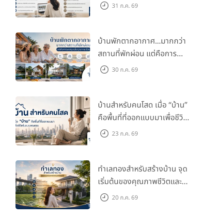
กับไลฟ์สไตล์และอนาคตของ
31 ก.ค. 69
คุณ
บ้านพักตากอากาศ...มากกว่า
สถานที่พักผ่อน แต่คือการ
ลงทุนเพื่อคุณภาพชีวิต
30 ก.ค. 69
บ้านสำหรับคนโสด เมื่อ “บ้าน”
คือพื้นที่ที่ออกแบบมาเพื่อชีวิต
ในแบบของคุณ
23 ก.ค. 69
ทำเลทองสำหรับสร้างบ้าน จุด
เริ่มต้นของคุณภาพชีวิตและ
มูลค่าในอนาคต
20 ก.ค. 69