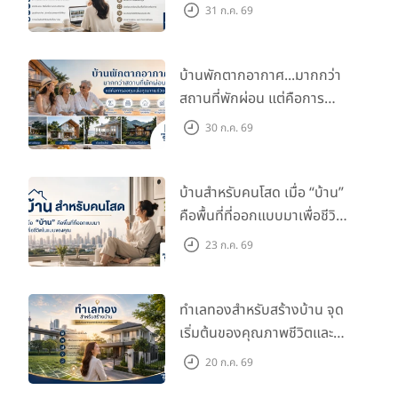
กับไลฟ์สไตล์และอนาคตของ
31 ก.ค. 69
คุณ
บ้านพักตากอากาศ...มากกว่า
สถานที่พักผ่อน แต่คือการ
ลงทุนเพื่อคุณภาพชีวิต
30 ก.ค. 69
บ้านสำหรับคนโสด เมื่อ “บ้าน”
คือพื้นที่ที่ออกแบบมาเพื่อชีวิต
ในแบบของคุณ
23 ก.ค. 69
ทำเลทองสำหรับสร้างบ้าน จุด
เริ่มต้นของคุณภาพชีวิตและ
มูลค่าในอนาคต
20 ก.ค. 69