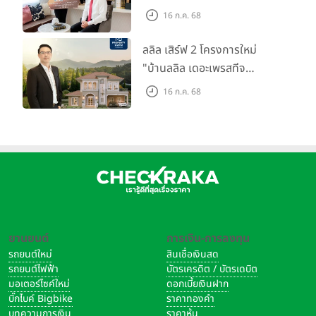
ตลาดที่อยู่อาศัย พร้อมเปิดตัว
16 ก.ค. 68
โครงการใหม่ "ไลโอ
ราชพฤกษ์-345" มูลค่า 600
ลลิล เสิร์ฟ 2 โครงการใหม่
ลบ.
"บ้านลลิล เดอะเพรสทีจ
ราชบุรี" และ "ไลโอ ราชบุรี"
16 ก.ค. 68
บ้าน และทาวน์โฮมสไตล์ฝรั่งเศส
ใจกลางเมืองราชบุรี
ยานยนต์
การเงิน-การลงทุน
รถยนต์ใหม่
สินเชื่อเงินสด
รถยนต์ไฟฟ้า
บัตรเครดิต / บัตรเดบิต
มอเตอร์ไซค์ใหม่
ดอกเบี้ยเงินฝาก
บิ๊กไบค์ Bigbike
ราคาทองคำ
บทความการเงิน
ราคาหุ้น