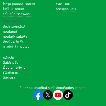
โชว์รูม (ดีลเลอร์) รถยนต์
ราคาน้ำมัน
โปรโมชั่นรถยนต์
อัตราแลกเปลี่ยน
รถไมล์น้อยราคาพิเศษ
บ้าน-คอนโด
บ้านโครงการใหม่
คอนโดใหม่
คอนโดติดรถไฟฟ้า
บ้านติดรถไฟฟ้า
ทาวน์เฮ้าส์ ทาวน์โฮม
หน้าหลัก
ดีลโปรโมชั่น
เงื่อนไขการใช้งาน
รู้จักเช็คราคา
ติดต่อเรา
อัปเดตคอนเทนต์ใหม่ รับดีลพิเศษก่อนใคร แอดเลย!