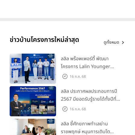
ข่าวบ้านโครงการใหม่ล่าสุด
ดูทั้งหมด
ลลิล พร็อพเพอร์ตี้ พัฒนา
โครงการ Lalin Younger
Club ส่งเสริมผู้นำรุ่นใหม่
16 ก.ค. 68
พัฒนาองค์กรสู่อนาคต
ลลิล ประกาศผลประกอบการปี
2567 มียอดรับรู้รายได้ทั้งปีที่
3,696.59 ล้านบาท กำไรสุทธิ
16 ก.ค. 68
588.04 ล้านบาท พร้อมจ่าย
ปันผลทั้งปี 2567 รวม 0.34
ลลิล ชี้ศักยภาพทำเลย่าน
บาท/หุ้น
ราชพฤกษ์ หนุนการเติบโต