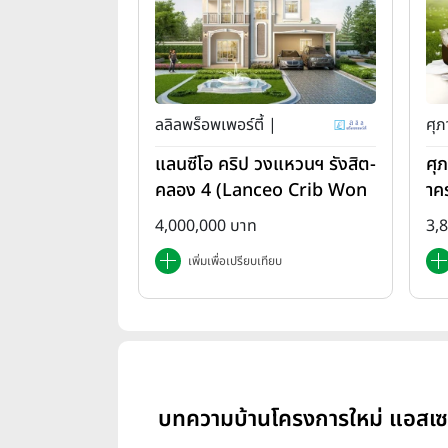
ลลิลพร็อพเพอร์ตี้ |
ศุภ
แลนซีโอ คริป วงแหวนฯ รังสิต-
ศุ
คลอง 4 (Lanceo Crib Won
าค
gwan Rangsit-Khlong4)
em
4,000,000 บาท
3,
เพิ่มเพื่อเปรียบเทียบ
บทความบ้านโครงการใหม่ แอสเซทไ