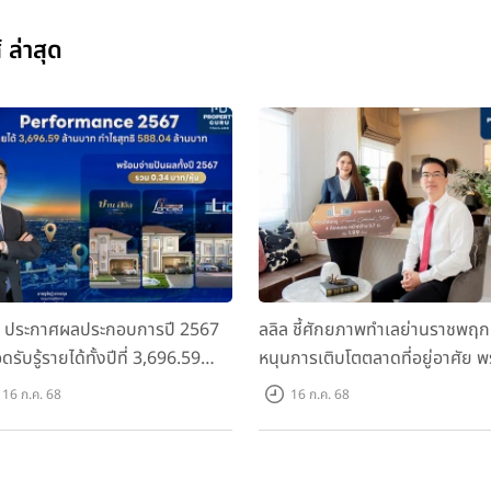
 ล่าสุด
ล ประกาศผลประกอบการปี 2567
ลลิล ชี้ศักยภาพทำเลย่านราชพฤก
ดรับรู้รายได้ทั้งปีที่ 3,696.59
หนุนการเติบโตตลาดที่อยู่อาศัย พ
นบาท กำไรสุทธิ 588.04 ล้านบาท
เปิดตัวโครงการใหม่ "ไลโอ
16 ก.ค. 68
16 ก.ค. 68
อมจ่ายปันผลทั้งปี 2567 รวม 0.34
ราชพฤกษ์-345" มูลค่า 600 ลบ.
หุ้น