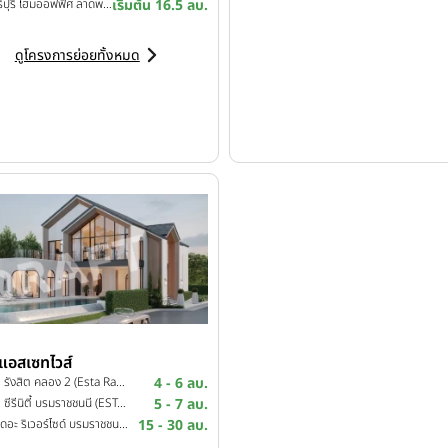
บ้านภูริปุรี โฮมออฟฟิศ ลาดพร้าว 41 (Baan Puripuri Homeoffice Ladprao 41)
เริ่มต้น 16.5 ลบ.
ดูโครงการย่อยทั้งหมด
แอสเซทไวส์
เอสต้า รังสิต คลอง 2 (Esta Rangsit Khlong 2)
4 - 6 ลบ.
เอสต้า ซีรีนิตี้ บรมราชชนนี (ESTA Serenity Boromratchachonnani)
5 - 7 ลบ.
ฌาน เดอะ ริเวอร์ไซด์ บรมราชชนนี (CHANN The Riverside Boromratchachonnani)
15 - 30 ลบ.