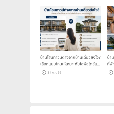
บ้านโฮมทาวน์ต่างจากบ้านเดี่ยวยังไง?
บ้า
เลือกแบบไหนให้เหมาะกับไลฟ์สไตล์และ
ที่พ
อนาคตของคุณ
คุณ
31 ก.ค. 69