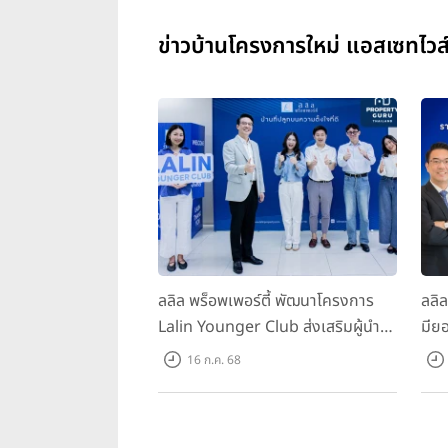
ข่าวบ้านโครงการใหม่ แอสเซทไวส์
ลลิล พร็อพเพอร์ตี้ พัฒนาโครงการ
ลลิ
Lalin Younger Club ส่งเสริมผู้นำ
มียอ
รุ่นใหม่ พัฒนาองค์กรสู่อนาคต
ล้า
16 ก.ค. 68
พร้
บาท/