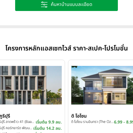
ค้นหาบ้านแบบละเอียด
โครงการหลักแอสเซทไวส์ ราคา-สเปค-โปรโมชั่น
ูริปุรี
ดิ โอโซน
บ้านภูริปุรี ลาดพร้าว 41 (Baan Puripuri Ladprao 41)
เริ่มต้น 9.9 ลบ.
ดิ โอโซน รามอินทรา (The Ozone Ramindra)
6.99 - 8.9
บ้านภูริปุรี คอร์ทยาร์ด พัฒนาการ (Baan Puri Puri Courtyard Pattanakarn)
เริ่มต้น 14.2 ลบ.