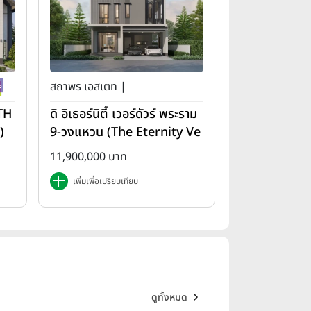
สถาพร เอสเตท |
(TH
ดิ อิเธอร์นิตี้ เวอร์ดัวร์ พระราม
)
9-วงแหวน (The Eternity Ve
rdure Rama 9-Wongwae
11,900,000 บาท
n)
เพิ่มเพื่อเปรียบเทียบ
ดูทั้งหมด