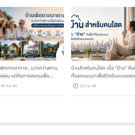
นพักตากอากาศ...มากกว่าสถาน
บ้านสำหรับคนโสด เมื่อ “บ้าน” คือพื
ักผ่อน แต่คือการลงทุนเพื่อ
ที่ออกแบบมาเพื่อชีวิตในแบบของ
ภาพชีวิต
30 ก.ค. 69
23 ก.ค. 69