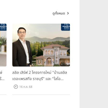
ดูทั้งหมด
ษ์
ลลิล เสิร์ฟ 2 โครงการใหม่ "บ้านลลิล
ร้อม
เดอะเพรสทีจ ราชบุรี" และ "ไลโอ
ราชบุรี" บ้าน และทาวน์โฮมสไตล์
16 ก.ค. 68
ฝรั่งเศสใจกลางเมืองราชบุรี