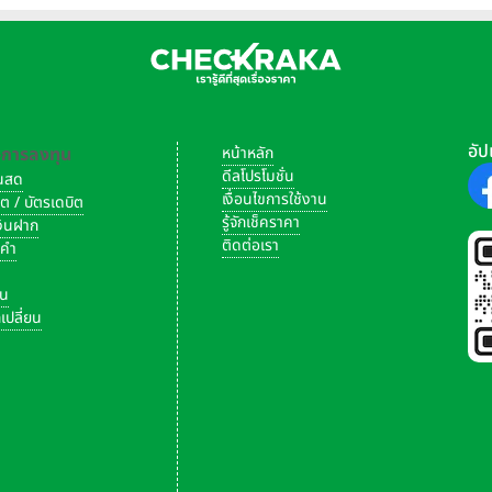
อัป
-การลงทุน
หน้าหลัก
ดีลโปรโมชั่น
งินสด
เงื่อนไขการใช้งาน
ิต / บัตรเดบิต
รู้จักเช็คราคา
เงินฝาก
ติดต่อเรา
งคำ
ัน
เปลี่ยน