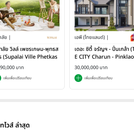
าลัย |
เอพี (ไทยแลนด์) |
ภาลัย วิลล์ เพชรเกษม-พุทธส
เดอะ ซิตี้ จรัญฯ - ปิ่นเกล้า 
ร (Supalai Ville Phetkas
E CITY Charun - Pinklao
-Phutthasakorn)
890,000 บาท
30,000,000 บาท
เพิ่มเพื่อเปรียบเทียบ
เพิ่มเพื่อเปรียบเทียบ
วส์ ล่าสุด