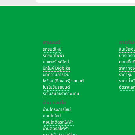
ยานยนต์
การเงิน
รถยนต์ใหม่
สินเชื่อเ
รถยนต์ไฟฟ้า
บัตรเครด
มอเตอร์ไซค์ใหม่
ดอกเบี้ย
บิ๊กไบค์ Bigbike
ราคาทอ
บทความการเงิน
ราคาหุ้น
โชว์รูม (ดีลเลอร์) รถยนต์
ราคาน้ำม
โปรโมชั่นรถยนต์
อัตราแลก
รถไมล์น้อยราคาพิเศษ
บ้าน-คอนโด
บ้านโครงการใหม่
คอนโดใหม่
คอนโดติดรถไฟฟ้า
บ้านติดรถไฟฟ้า
ทาวน์เฮ้าส์ ทาวน์โฮม