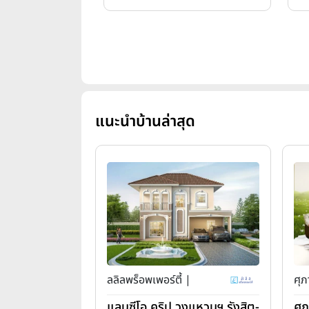
แนะนำบ้านล่าสุด
ลลิลพร็อพเพอร์ตี้ |
ศุภ
แลนซีโอ คริป วงแหวนฯ รังสิต-
ศุ