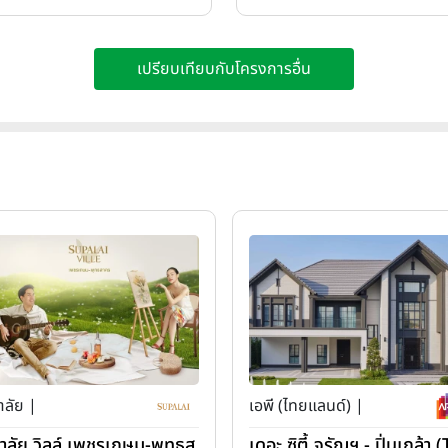
เปรียบเทียบกับโครงการอื่น
าลัย |
เอพี (ไทยแลนด์) |
ภาลัย วิลล์ เพชรเกษม-พุทธส
เดอะ ซิตี้ จรัญฯ - ปิ่นเกล้า 