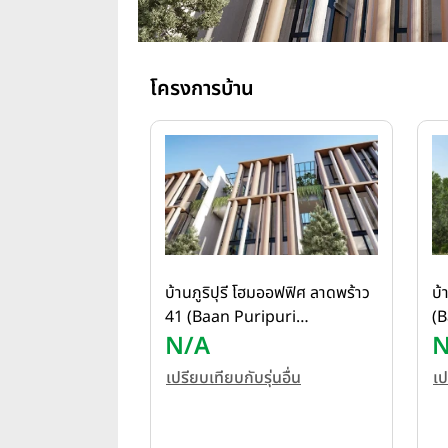
โครงการบ้าน
บ้านภูริปุรี โฮมออฟฟิศ ลาดพร้าว
บ้
41 (Baan Puripuri
(B
Homeoffice Ladprao 41)
N/A
P
N
เปรียบเทียบกับรุ่นอื่น
เป