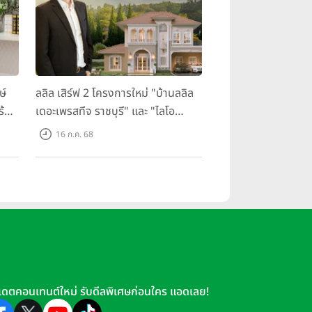
ษ์
ลลิล เสิร์ฟ 2 โครงการใหม่ "บ้านลลิล
ร้อม
เดอะเพรสทีจ ราชบุรี" และ "ไลโอ
ราชบุรี" บ้าน และทาวน์โฮมสไตล์
16 ก.ค. 68
ฝรั่งเศสใจกลางเมืองราชบุรี
เดตคอนเทนต์ใหม่ รับดีลพิเศษก่อนใคร แอดเลย!