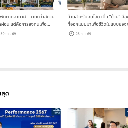
นพักตากอากาศ...มากกว่าสถาน
บ้านสำหรับคนโสด เมื่อ “บ้าน” คือพื
ักผ่อน แต่คือการลงทุนเพื่อ
ที่ออกแบบมาเพื่อชีวิตในแบบของ
ภาพชีวิต
30 ก.ค. 69
23 ก.ค. 69
าสุด