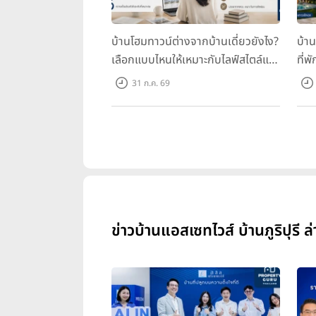
บ้านโฮมทาวน์ต่างจากบ้านเดี่ยวยังไง?
บ้า
เลือกแบบไหนให้เหมาะกับไลฟ์สไตล์และ
ที่พ
อนาคตของคุณ
คุณ
31 ก.ค. 69
ข่าวบ้านแอสเซทไวส์ บ้านภูริปุรี ล่