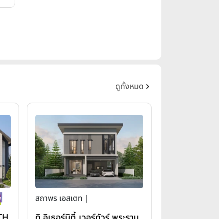
ดูทั้งหมด
สถาพร เอสเตท |
(TH
ดิ อิเธอร์นิตี้ เวอร์ดัวร์ พระราม