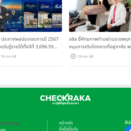
ล ประกาศผลประกอบการปี 2567
ลลิล ชี้ศักยภาพทำเลย่านราชพฤก
ดรับรู้รายได้ทั้งปีที่ 3,696.59
หนุนการเติบโตตลาดที่อยู่อาศัย พ
นบาท กำไรสุทธิ 588.04 ล้านบาท
เปิดตัวโครงการใหม่ "ไลโอ
16 ก.ค. 68
16 ก.ค. 68
อมจ่ายปันผลทั้งปี 2567 รวม 0.34
ราชพฤกษ์-345" มูลค่า 600 ลบ.
หุ้น
อัป
-การลงทุน
หน้าหลัก
ดีลโปรโมชั่น
งินสด