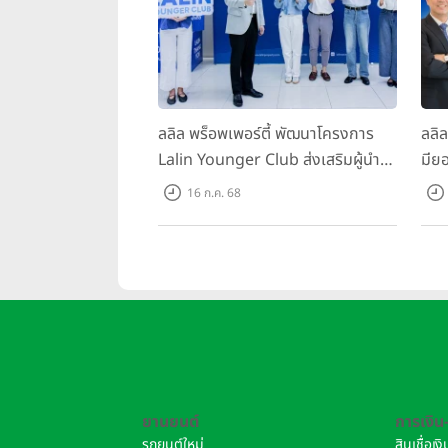
ลลิล พร็อพเพอร์ตี้ พัฒนาโครงการ
ลลิ
Lalin Younger Club ส่งเสริมผู้นำ
มียอ
รุ่นใหม่ พัฒนาองค์กรสู่อนาคต
ล้า
16 ก.ค. 68
พร้
บาท/
ยานยนต์
การเงิน
รถยนต์ใหม่
สินเชื่อเ