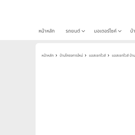
หน้าหลัก
รถยนต์
มอเตอร์ไซค์
บ้
หน้าหลัก
บ้านโครงการใหม่
แอสเซทไวส์
แอสเซทไวส์ บ้านภู