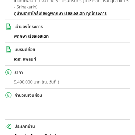
เดอะ แพลนท์ บางนา กม.5 - ศรีนครินทร์ (The Plant Bangna km 5
- Srinakarin)
ดูบ้านราคาใกล้เคียง
ดูพฤกษา เรียลเอสเตท ทุกโครงการ
เจ้าของโครงการ
พฤกษา เรียลเอสเตท
แบรนด์ย่อย
เดอะ แพลนท์
ราคา
5,490,000 บาท (ณ. วันที่ )
คำนวณเงินผ่อน
ประเภทบ้าน