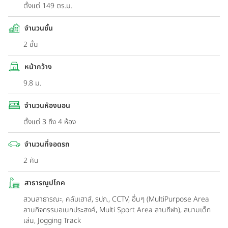
ตั้งแต่ 149 ตร.ม.
จำนวนชั้น
2 ชั้น
หน้ากว้าง
9.8 ม.
จำนวนห้องนอน
ตั้งแต่ 3 ถึง 4 ห้อง
จำนวนที่จอดรถ
2 คัน
สาธารณูปโภค
สวนสาธารณะ, คลับเฮาส์, รปภ., CCTV, อื่นๆ (MultiPurpose Area
ลานกิจกรรมอเนกประสงค์, Multi Sport Area ลานกีฬา), สนามเด็ก
เล่น, Jogging Track