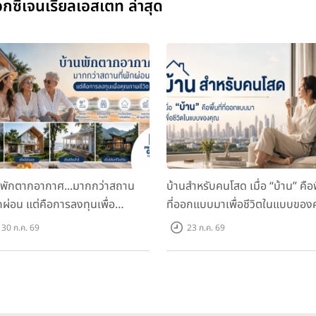
กซิเจนเรียลเอสเตท ล่าสุด
นพักตากอากาศ...มากกว่าสถาน
บ้านสำหรับคนโสด เมื่อ “บ้าน” คือพื
ักผ่อน แต่คือการลงทุนเพื่อ
ที่ออกแบบมาเพื่อชีวิตในแบบของ
ภาพชีวิต
30 ก.ค. 69
23 ก.ค. 69