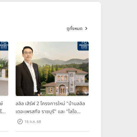
ดูทั้งหมด
ษ์
ลลิล เสิร์ฟ 2 โครงการใหม่ "บ้านลลิล
ร้อม
เดอะเพรสทีจ ราชบุรี" และ "ไลโอ
ราชบุรี" บ้าน และทาวน์โฮมสไตล์
16 ก.ค. 68
ฝรั่งเศสใจกลางเมืองราชบุรี