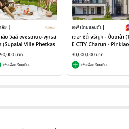
าลัย |
เอพี (ไทยแลนด์) |
ภาลัย วิลล์ เพชรเกษม-พุทธส
เดอะ ซิตี้ จรัญฯ - ปิ่นเกล้า 
ร (Supalai Ville Phetkas
E CITY Charun - Pinklao
-Phutthasakorn)
890,000 บาท
30,000,000 บาท
เพิ่มเพื่อเปรียบเทียบ
เพิ่มเพื่อเปรียบเทียบ