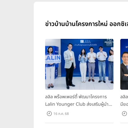
ข่าวบ้านบ้านโครงการใหม่ ออกซิเ
ลลิล พร็อพเพอร์ตี้ พัฒนาโครงการ
ลลิ
Lalin Younger Club ส่งเสริมผู้นำ
มียอ
รุ่นใหม่ พัฒนาองค์กรสู่อนาคต
ล้า
16 ก.ค. 68
พร้
บาท/