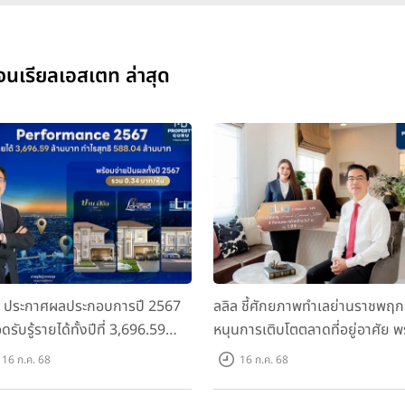
จนเรียลเอสเตท ล่าสุด
ล ประกาศผลประกอบการปี 2567
ลลิล ชี้ศักยภาพทำเลย่านราชพฤก
ดรับรู้รายได้ทั้งปีที่ 3,696.59
หนุนการเติบโตตลาดที่อยู่อาศัย พ
นบาท กำไรสุทธิ 588.04 ล้านบาท
เปิดตัวโครงการใหม่ "ไลโอ
16 ก.ค. 68
16 ก.ค. 68
อมจ่ายปันผลทั้งปี 2567 รวม 0.34
ราชพฤกษ์-345" มูลค่า 600 ลบ.
หุ้น