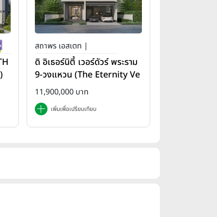
สถาพร เอสเตท |
(TH
ดิ อิเธอร์นิตี้ เวอร์ดัวร์ พระราม
)
9-วงแหวน (The Eternity Ve
rdure Rama 9-Wongwae
11,900,000 บาท
n)
เพิ่มเพื่อเปรียบเทียบ