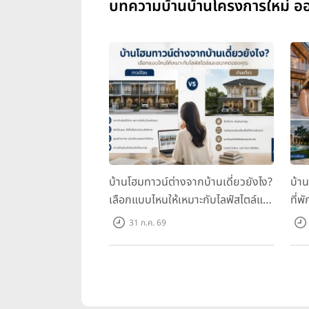
บทความบ้านบ้านโครงการใหม่ ออ
บ้านโฮมทาวน์ต่างจากบ้านเดี่ยวยังไง?
บ้า
เลือกแบบไหนให้เหมาะกับไลฟ์สไตล์และ
ที่พ
อนาคตของคุณ
คุณ
31 ก.ค. 69