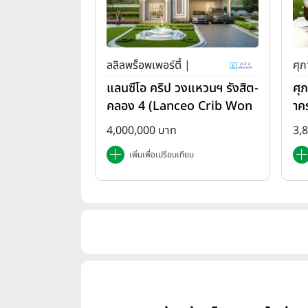
ลลิลพร็อพเพอร์ตี้ |
ศุภ
แลนซีโอ คริป วงแหวนฯ รังสิต-
ศุ
คลอง 4 (Lanceo Crib Won
าค
gwan Rangsit-Khlong4)
em
4,000,000 บาท
3,
เพิ่มเพื่อเปรียบเทียบ