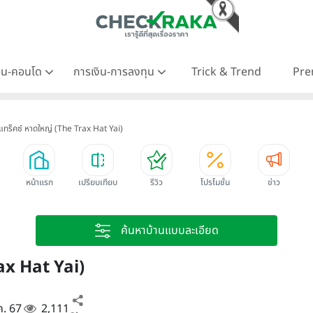
าน-คอนโด
การเงิน-การลงทุน
Trick & Trend
Pre
แทร็คซ์ หาดใหญ่ (The Trax Hat Yai)
หน้าแรก
เปรียบเทียบ
รีวิว
โปรโมชั่น
ข่าว
ค้นหาบ้านแบบละเอียด
ax Hat Yai)
ค. 67
2,111