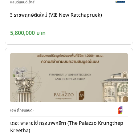
แลนด์แอนด์เฮ้าส์
วี ราชพฤกษ์ตัดใหม่ (VIE New Ratchapruek)
5,800,000 บาท
เอพี (ไทยแลนด์)
เดอะ พาลาซโซ่ กรุงเทพกรีฑา (The Palazzo Krungthep
Kreetha)