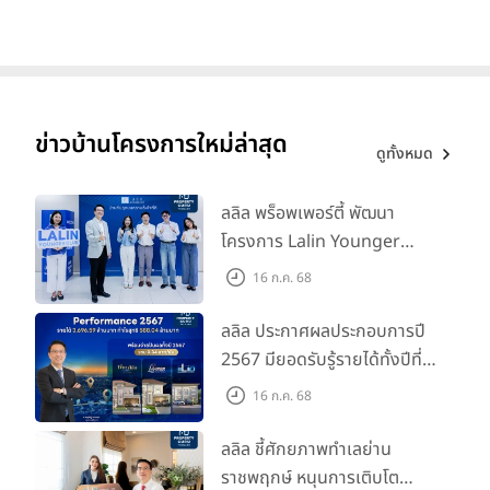
ข่าวบ้านโครงการใหม่ล่าสุด
ดูทั้งหมด
ลลิล พร็อพเพอร์ตี้ พัฒนา
โครงการ Lalin Younger
Club ส่งเสริมผู้นำรุ่นใหม่
16 ก.ค. 68
พัฒนาองค์กรสู่อนาคต
ลลิล ประกาศผลประกอบการปี
2567 มียอดรับรู้รายได้ทั้งปีที่
3,696.59 ล้านบาท กำไรสุทธิ
16 ก.ค. 68
588.04 ล้านบาท พร้อมจ่าย
ปันผลทั้งปี 2567 รวม 0.34
ลลิล ชี้ศักยภาพทำเลย่าน
บาท/หุ้น
ราชพฤกษ์ หนุนการเติบโต