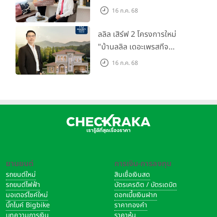
ตลาดที่อยู่อาศัย พร้อมเปิดตัว
16 ก.ค. 68
โครงการใหม่ "ไลโอ
ราชพฤกษ์-345" มูลค่า 600
ลลิล เสิร์ฟ 2 โครงการใหม่
ลบ.
"บ้านลลิล เดอะเพรสทีจ
ราชบุรี" และ "ไลโอ ราชบุรี"
16 ก.ค. 68
บ้าน และทาวน์โฮมสไตล์ฝรั่งเศส
ใจกลางเมืองราชบุรี
ยานยนต์
การเงิน-การลงทุน
รถยนต์ใหม่
สินเชื่อเงินสด
รถยนต์ไฟฟ้า
บัตรเครดิต / บัตรเดบิต
มอเตอร์ไซค์ใหม่
ดอกเบี้ยเงินฝาก
บิ๊กไบค์ Bigbike
ราคาทองคำ
บทความการเงิน
ราคาหุ้น