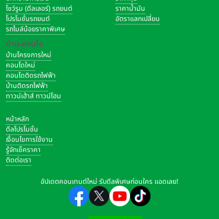
โชว์รูม (ดีลเลอร์) รถยนต์
ราคาน้ำมัน
โปรโมชั่นรถยนต์
อัตราแลกเปลี่ยน
รถไมล์น้อยราคาพิเศษ
บ้าน-คอนโด
บ้านโครงการใหม่
คอนโดใหม่
คอนโดติดรถไฟฟ้า
บ้านติดรถไฟฟ้า
ทาวน์เฮ้าส์ ทาวน์โฮม
หน้าหลัก
ดีลโปรโมชั่น
เงื่อนไขการใช้งาน
รู้จักเช็คราคา
ติดต่อเรา
อัปเดตคอนเทนต์ใหม่ รับดีลพิเศษก่อนใคร แอดเลย!