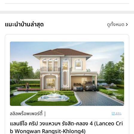
แนะนำบ้านล่าสุด
ดูทั้งหมด
ลลิลพร็อพเพอร์ตี้ |
แลนซีโอ คริป วงแหวนฯ รังสิต-คลอง 4 (Lanceo Cri
b Wongwan Rangsit-Khlong4)