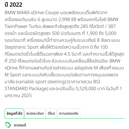
ปี 2022
BMW M440i xDrive Coupe
มอบพลังแบบเต็มพิกัดจาก
เครื่องยนต์เบนซิน 6 สูบขนาด 2,998 ซีซี พร้อมเทคโนโลยี BMW
TwinPower Turbo ส่งพละกำลังสูงสุดถึง 285 กิโลวัตต์ / 387
แรงม้า และมีแรงบิดสูงสุด 500 นิวตันเมตร ที่ 1,900 ถึง 5,000
รอบต่อนาที เครื่องยนต์นี้ทำงานควบคู่กับระบบเกียร์ 8 จังหวะแบบ
Steptronic Sport เพื่อให้ตัวรถเร่งความเร็วจาก 0 ถึง 100
กิโลเมตรต่อชั่วโมงได้ในเวลาเพียง 4.5 วินาที และทำความเร็วได้สูงสุด
ที่ 250 กิโลเมตรต่อชั่วโมง ส่วนระบบขับเคลื่อนสี่ล้ออัจฉริยะ BMW
xDrive ก็ทำงานผสานกับช่วงล่างระบบ adaptive M เฟืองท้ายแบบ
M Sport และระบบบังคับเลี้ยวแบบแปรผันตามการหมุนของพวง
มาลัย (variable sport steering) (ราคาขายรวม BSI
STANDARD Package) และจะปรับเป็น 5,529,000 บาท ในวันที่ 1
มกราคม 2025
ข้อมูลทั่วไป
สเปคละเอียด
ดีไซน์
ความปลอดภัย
แบรนด์