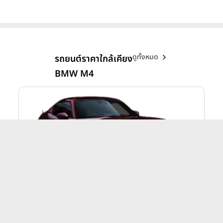
ดูทั้งหมด
รถยนต์ราคาใกล้เคียง
BMW M4
Mazda MX-5
าท
MX-5 35th Anniversary Edition ปี 2025
3,069,000 บาท