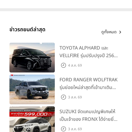
ข่าวรถยนต์ล่าสุด
ดูทั้งหมด
TOYOTA ALPHARD และ
VELLFIRE รุ่นปรับปรุงปี 2569
พร้อมรุ่นย่อยใหม่ HEV
4 ส.ค. 69
SMART ราคาเริ่มต้น 3.59 ลบ.
FORD RANGER WOLFTRAK
รุ่นย่อยใหม่ล่าสุดที่เข้ามาเติม
เต็มไลน์อัป พร้อมตอบโจทย์ทุก
3 ส.ค. 69
การผจญภัยด้วยสมรรถนะ
พร้อมลุย ด้วยราคาพิเศษเริ่ม
SUZUKI จัดแคมเปญพิเศษให้
ต้นที่ 9.49 แสนบาท
เป็นเจ้าของ FRONX ได้ง่ายยิ่ง
ขึ้นสำหรับรุ่น GL ราคาพิเศษ
3 ส.ค. 69