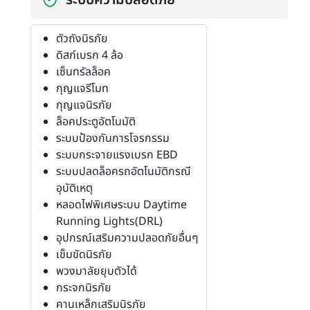
ตัวถังนิรภัย
ดิสก์เบรก 4 ล้อ
เซ็นทรัลล็อค
กุญแจรีโมท
กุญแจนิรภัย
ล็อคประตูอัตโนมัติ
ระบบป้องกันการโจรกรรม
ระบบกระจายแรงเบรก EBD
ระบบปลดล็อครถอัตโนมัติกรณี
อุบัติเหตุ
หลอดไฟพิเศษระบบ Daytime
Running Lights(DRL)
อุปกรณ์เสริมความปลอดภัยอื่นๆ
เข็มขัดนิรภัย
พวงมาลัยยุบตัวได้
กระจกนิรภัย
คานเหล็กเสริมนิรภัย