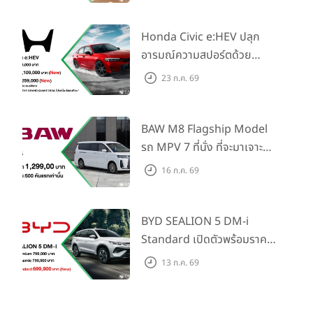
ในราคาเริ่มต้นที่ 769,000 บาท
Honda Civic e:HEV ปลุก
อารมณ์ความสปอร์ตด้วย
Honda S+ Shift ครั้งแรกใน
23 ก.ค. 69
ไทย! พร้อมเพิ่ม Blind Spot
Information และ Cross
Traffic Monitor เพียงจอง
BAW M8 Flagship Model
ภายใน 31 ก.ค. 2569 รับบัตร
รถ MPV 7 ที่นั่ง ที่จะมาเจาะ
น้ำมันมูลค่า 10,000 บาท
ตลาดครอบครัวและองค์กรยุค
16 ก.ค. 69
ใหม่ เปิดราคาที่ 1.299 ลบ.
(สิทธิพิเศษสำหรับ 500 คัน
แรก)
BYD SEALION 5 DM-i
Standard เปิดตัวพร้อมราคา
คาดการณ์ 699,900 บาท รุ่น
13 ก.ค. 69
ย่อยล่าสุดที่มีระยะขับขี่รวม
1,180 กม. พร้อมฉลองยอดส่ง
มอบ 1.3 แสนคัน