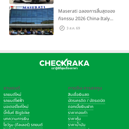
เริ่มต้น 5.99 แสนบาท จำนวน
200 คัน พร้อมข้อเสนอสุดคุ้ม
Maserati ฉลองการสิ้นสุดของ
กิจกรรม 2026 China-Italy
Grand Tour ณ สำนักงาน
3 ส.ค. 69
ใหญ่ เมืองโมเดนา ประเทศ
อิตาลี
ยานยนต์
การเงิน-การลงทุน
รถยนต์ใหม่
สินเชื่อเงินสด
รถยนต์ไฟฟ้า
บัตรเครดิต / บัตรเดบิต
มอเตอร์ไซค์ใหม่
ดอกเบี้ยเงินฝาก
บิ๊กไบค์ Bigbike
ราคาทองคำ
บทความการเงิน
ราคาหุ้น
โชว์รูม (ดีลเลอร์) รถยนต์
ราคาน้ำมัน