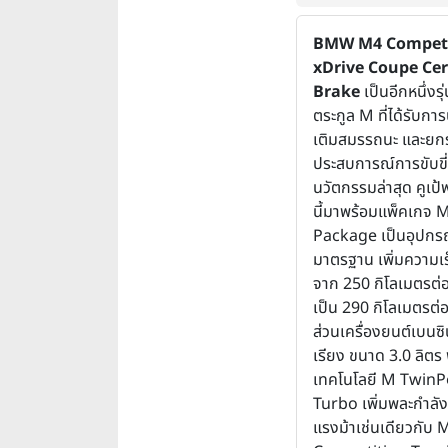
BMW M4 Competi
xDrive Coupe Ce
Brake
เป็นอีกหนึ่งร
ตระกูล M ที่ได้รับกา
เติมสมรรถนะ และยกร
ประสบการณ์การขับขี่
นวัตกรรมล่าสุด คูเป้
นี้มาพร้อมแพ็คเกจ 
Package เป็นอุปกร
มาตรฐาน เพิ่มความเร
จาก 250 กิโลเมตรต่อ
เป็น 290 กิโลเมตรต่อ
ส่วนเครื่องยนต์เบนซิ
เรียง ขนาด 3.0 ลิตร
เทคโนโลยี M Twin
Turbo เพิ่มพละกำลังข
แรงม้าเช่นเดียวกับ 