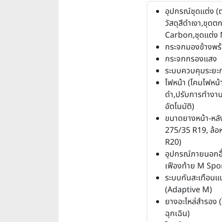
อุปกรณ์ชุดแต่ง (
วัสดุสีดำเงา,ชุดต
Carbon,ชุดแต่ง 
กระจกมองข้างพร้
กระจกกรองแสง
ระบบควบคุมระยะ
ไฟหน้า (โคมไฟหน้
ดำ,ปรับการทำงาน
อัตโนมัติ)
ขนาดยางหน้า-หลัง
275/35 R19, ล้อ
R20)
อุปกรณ์ภายนอกอื
เฟืองท้าย M Spo
ระบบกันสะเทือนแ
(Adaptive M)
ยางอะไหล่สำรอง (
ฉุกเฉิน)