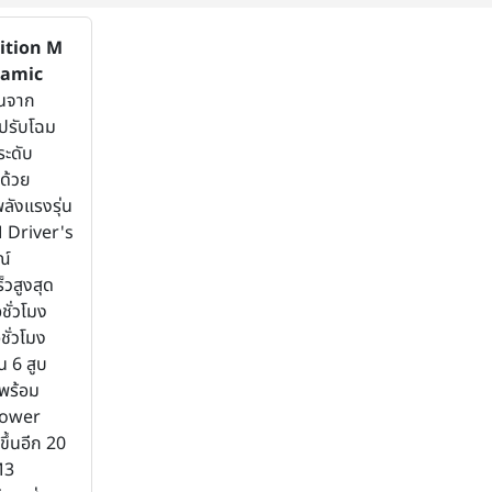
tion M
ramic
ุ่นจาก
รปรับโฉม
ะดับ
ด้วย
พลังแรงรุ่น
M Driver's
ณ์
็วสูงสุด
ชั่วโมง
ชั่วโมง
น 6 สูบ
 พร้อม
Power
ึ้นอีก 20
M3