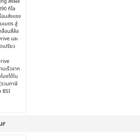
ng ส่งผล
 390 กิโล
ร้อมส่งแรง
นเมตร สู่
ลื่อนสี่ล้อ
rive และ
าดเปรียว
rive
ามเร็วจาก
วโมงได้ใน
 (รวมภาษี
จ BSI
ur