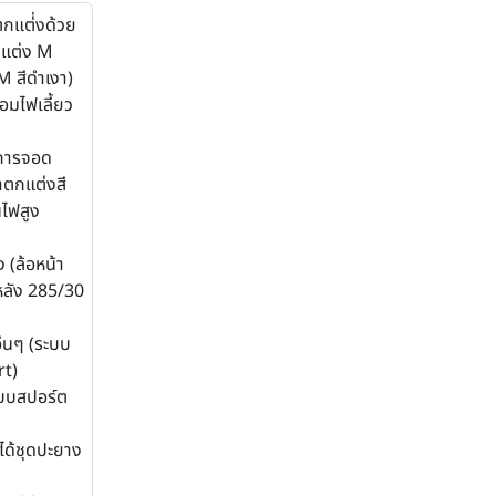
ตกแต่่งด้วย
กแต่ง M
M สีดำเงา)
อมไฟเลี้ยว
การจอด
าตกแต่งสี
ไฟสูง
 (ล้อหน้า
หลัง 285/30
่นๆ (ระบบ
rt)
บบสปอร์ต
ได้ชุดปะยาง