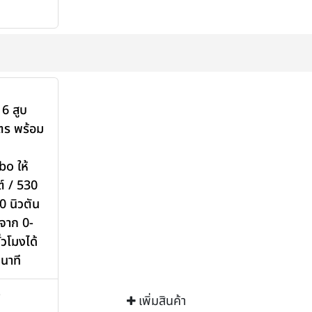
 6 สูบ
ิตร พร้อม
o ให้
ต์ / 530
0 นิวตัน
วจาก 0-
่วโมงได้
ินาที
>
เพิ่มสินค้า