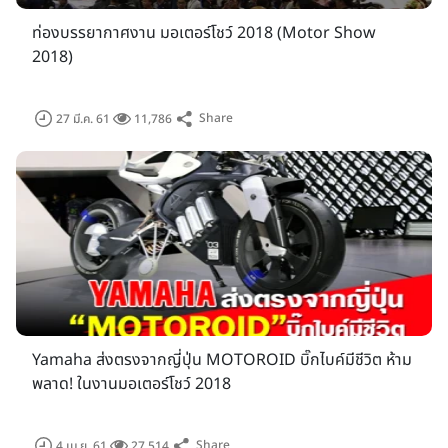
ท่องบรรยากาศงาน มอเตอร์โชว์ 2018 (Motor Show
2018)
นอกจากนี้ภายในงาน มอเตอร์โชว์ ครั้งที่ 39 ก็จะมีบูธร้านค้า
อุปกรณ์ประดับยนต์, เครื่องเสียง เข้าร่วมงานกันอย่างคับคั่งไม่แพ้
งานในปี 2017 แน่นอน รวมทั้งปีนี้ยังได้รับความร่วมมือกับสมาคม
Share
27 มี.ค. 61
11,786
ผู้ประกอบการชิ้นส่วน, อุปกรณ์ตกแต่ง จากประเทศจีน มาร่วมงาน
เป็นครั้งแรก! ซึ่งในอนาคตจะได้เห็นความเปลี่ยนแปลงของงานที่
เติบโตขึ้น จากความร่วมมือในหลายประเทศในภูมิภาคอีกด้วย
Yamaha ส่งตรงจากญี่ปุ่น MOTOROID บิ๊กไบค์มีชีวิต ห้าม
พลาด! ในงานมอเตอร์โชว์ 2018
Share
4 เม.ย. 61
27,514