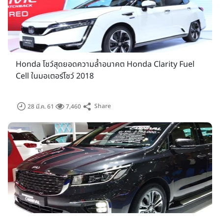
เมืองทองธานี ฮอลล์ 2-4 สำหรับผู้ที่กำลังมองหารถมือสองในราคา
คุ้มค่า และมั่นใจได้กับผู้จำหน่ายที่ถูกคัดสรรรมาเป็นอย่างดี ไม่มี
"ย้อมแมว" พร้อมการันตี พิเศษ รับส่วนลดและของแถมมากมาย!
รอบ VIP (VIP Day) วันที่ 26 มีนาคม 2561 เวลา 12.00 -
22.00 น.
Honda โชว์สุดยอดความล้ำอนาคต Honda Clarity Fuel
รอบสื่อมวลชน (Press Day) วันที่ 27 มีนาคม 2561 เวลา
Cell ในมอเตอร์โชว์ 2018
9.59 - 18.00 น.
รอบประชาชนทั่วไป (Public Day) วันที่ 28 มีนาคม - 8
Share
28 มี.ค. 61
7,460
เมษายน 2561
- วันจันทร์ - ศุกร์ เวลา 12.00 - 22.00 น.
- วันเสาร์-อาทิตย์ เวลา 11.00 - 22.00 น.
เกาะติดงานมอเตอร์โชว์ 2018 ผ่านทาง Facebook
Car Guru Thailand
Motorbike Guru Thailand