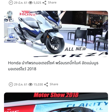
Share
29 มี.ค. 61
5,025
Honda นำทัพรถมอเตอร์ไซค์ พร้อมรถบิ๊กไบค์ อัดแน่นบูธ
มอเตอร์โชว์ 2018
Share
29 มี.ค. 61
15,030
นอกจากนี้ระหว่างงานในวันที่ 2-8 เมษายน 2561 บริษัท กรังด์ปรีซ์
อินเตอร์เนชั่นแนล จำกัด (มหาชน) ยังมีอีกหนึ่งอีเวนต์รถยนต์ที่น่า
สนใจกับงานมหกรรมรถมือสอง ครั้งที่ 10 (The 10th Bangkok
Used Car Show 2018) "รถมือสอง คัดคุณภาพ" ณ อิมแพ็ค