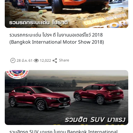
แนวคิด : ปฎิวัติทุกการเคลื่อนไหว (Revolution in Motion)
ภายใต้คอนเซปต์
"ปฎิวัติทุกการเคลื่อนไหว"
หรือ
"Revolution
รวมรถกระบะเด่น โปรฯ ดี ในงานมอเตอร์โชว์ 2018
in Motion"
ความก้าวหน้าและการพัฒนาทางเทคโนโลยียานยนต์
(Bangkok International Motor Show 2018)
ส่งผลให้ยนตรกรรมเป็นมากกว่ายานพาหนะ กว่า 130 ปี ที่
นวัตกรรมยานยนต์ได้ถูกพัฒนามาอย่างต่อเนื่อง เพิ่มความ
ปลอดภัย ประสิทธิภาพ สมรรถนะและความสะดวกสบายในการใช้
Share
28 มี.ค. 61
12,022
งานของยานยนต์ในยุคปัจจุบัน จนปฎิเสธไม่ได้ว่า นวัตกรรมเหล่านั้น
ได้มีบทบาทที่สำคัญต่อการใช้ชีวิตของมนุษย์ในชีวิตประจำวัน ตอบ
สนองความต้องการของมนุษย์ทุกการเคลื่อนไหว ขับเคลื่อนสู่ความ
เป็นผู้นำโลกแห่งยนตกรรม งานบางกอก อินเตอร์เนชั่นแนล
มอเตอร์โชว์ ครั้งที่ 39 พร้อมตอบรับการปฎิวัติทุกการเคลื่อนไหว
รวมฮิตรถ SUV มาแรง ในงาน Bangkok International