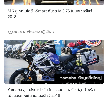
MG ชูเทคโนโลยี i-Smart กับรถ MG ZS ในมอเตอร์โชว์
2018
Share
28 มี.ค. 61
5,662
สำหรับผู้ที่ดาวน์โหลดแอปพลิเคชั่นของ Bangkok International
Motor Show สามารถลงทะเบียน กรอกเลขที่บนบัตรและรับสิทธิ์
ในการร่วมชิงรางวัล ดังนั้น ทุกท่านต้องเก็บหางบัตรเอาไว้เพื่อยืนยัน
ตัวตนในการรับสิทธิ์กรณีที่ท่านถูกรางวัล โดยนอกจากการชิงรางวัล
แล้ว แอปพลิเคชั่นนี้ยังให้สิทธิประโยชน์มากมาย โดยเฉพาะการรับ
สิทธิ์ส่วนลดร้านอาหารในเครือเมืองทองธานี 10% จนถึงวันที่ 30
มิถุนายน 2561 และส่วนลดเครื่องดื่มจาก Black Canyon อีกทั้ง
ยังรับสิทธิ์บริการช่วยเหลือฉุกเฉินด้านรถยนต์จาก Cigna โดยไม่มี
ค่าใช้จ่ายแต่อย่างใด เช่น ลากรถฉุกเฉิน บริการซ่อมรถ หรือการให้
Yamaha สุดอลังการโชว์นวัตกรรมมอเตอร์ไซค์สุดล้ำพร้อม
คำแนะนำในด้านต่างๆ นอกจากนั้น ทางผู้จัดฯ ยังได้ร่วมมือกับ
เปิดตัวรถใหม่ใน มอเตอร์โชว์ 2018
ธนาคารกสิกรไทย ในการขายบัตรเข้าชมงานล่วงหน้าสำหรับผู้ที่
ต้องการความสะดวกสบาย ผ่านทางแอปพลิเคชั่น K-PLUS อีกด้วย