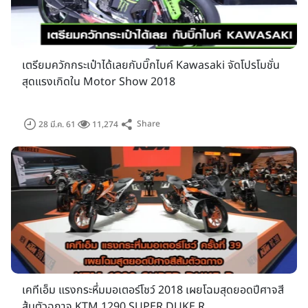
เตรียมควักกระเป๋าได้เลยกับบิ๊กไบค์ Kawasaki จัดโปรโมชั่น
สุดแรงเกิดใน Motor Show 2018
Share
28 มี.ค. 61
11,274
เคทีเอ็ม แรงกระหึ่มมอเตอร์โชว์ 2018 เผยโฉมสุดยอดปีศาจสี
ส้มตัวฉกาจ KTM 1290 SUPER DUKE R