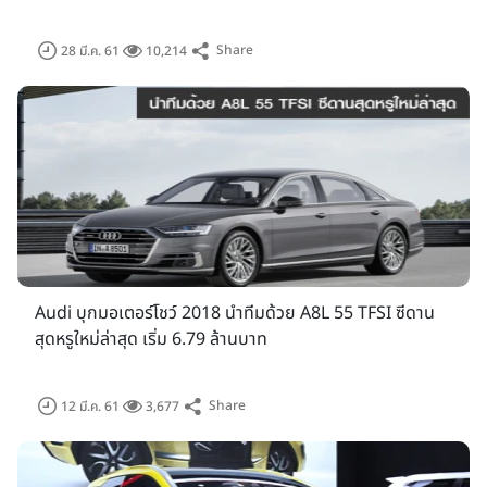
Share
28 มี.ค. 61
10,214
Audi บุกมอเตอร์โชว์ 2018 นำทีมด้วย A8L 55 TFSI ซีดาน
สุดหรูใหม่ล่าสุด เริ่ม 6.79 ล้านบาท
ด้านสถาบันการเงิน ในปีนี้ กรุงศรี ออโต้ ผู้นำตลาดสินเชื่อยานยนต์
ครบวงจร เครือธนาคารกรุงศรีอยุธยา จำกัด (มหาชน) ยังคงเป็น
สถานบันการเงินเพียงรายเดียวที่เข้ามาให้การสนับสนุนด้านการให้
Share
12 มี.ค. 61
3,677
บริการสินเชื่อภายในงานบางกอก อินเตอร์เนชั่นแนล มอเตอร์โชว์
ครั้งที่ 39
จาก
กรุงศรี ออโต้ ที่พ
ร้อมมอบดอกเบี้ย
กรุงศรี นิว คาร์