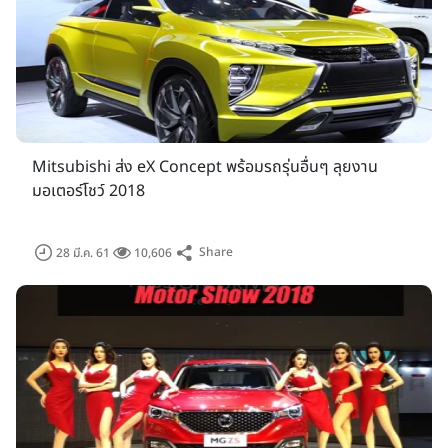
พิเศษ และเงื่อนไขที่ให้คุณเป็นเจ้าของรถคันใหม่ได้ง่ายขึ้นที่บูธ กรุง
ศรี ออโต้
กำหนดการจัดงาน
ด้านราคาบัตรเข้าชมงาน คงราคาเดิม 100 บาท มาพร้อมแคมเปญ
‘ซื้อบัตรเข้าชมงาน ลุ้นรับรถ’ ที่ผู้จัดฯ เตรียมมอบโชคให้ผู้ชมเป็น
ประจำทุกปี พร้อมของรางวัลใหญ่อย่างรถยนต์และรถจักรยานยนต์
Mitsubishi ส่ง eX Concept พร้อมรถรุ่นอื่นๆ ลุยงาน
รวมมูลค่ากว่า 2,500,000 บาท โดยผู้ที่ซื้อบัตรและต้องการร่วมชิง
มอเตอร์โชว์ 2018
โชคสามารถกรอกแบบสอบถามที่หน้างาน หรือผ่านทางแอปพลิ
เคชั่น Bangkok International Motor Show ก็ได้
Share
28 มี.ค. 61
10,606