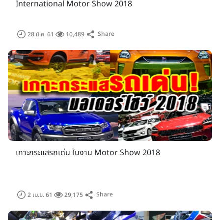
International Motor Show 2018
Share
28 มี.ค. 61
10,489
โดยภายในงานมอเตอร์โชว์ ครั้งที่ 39 นี้ ก็มีบริษัทรถยนต์มากกว่า
30 แบรนด์ รวมถึงรถจักรยานยนต์อีก 15 แบรนด์ เข้าร่วมอย่าง
คับคั่ง ทางด้านรถยนต์เริ่มจากค่ายญี่ปุ่นอย่าง Toyota, Lexus,
Nissan, Honda, Mitsubishi, Isuzu, Mazda, Subaru,
Suzuki ส่วนรถเกาหลีอีก 2 แบรนด์คือ KIA และ Hyundai
เป็นต้น ในส่วนของแบรนด์รถยุโรปและรถอเมริกัน ก็มาร่วมงาน
อย่างมากมาย อาทิ Audi, BMW, Bentley, Mercedes-Benz,
เกาะกระแสรถเด่น ในงาน Motor Show 2018
MINI, Jaguar, Porsche, Land Rover, Volvo, MG, Ford,
Maserati, Chevrolet
Share
2 เม.ย. 61
29,175