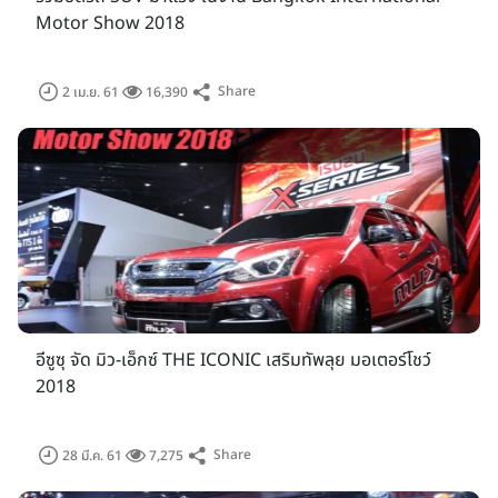
Motor Show 2018
Share
2 เม.ย. 61
16,390
พริตตี้ มอเตอร์โชว์ 2018
สาวๆ พริตตี้มอเตอร์โชว์ เป็นอีกหนึ่งสีสันที่ขาดไม่ได้ เพราะพวกเธอ
มีหน้าที่นำเสนอผลิตภัณฑ์ให้กับผู้เข้าร่วมชมงาน ที่มาเดินเลือกหา
รถยนต์ หรือ รถจักรยานยนต์ คันโปรด สำหรับในงาน มอเตอร์โชว์
ครั้งที่ 39 หรือ บางกอก อินเตอร์เนชั่นแนล มอเตอร์โชว์ 2018
(Bangkok International Motor Show 2018) ทีมงานเช็ค
ราคา.คอม ก็เก็บภาพพวกเธอมาฝากกัน จะน่ารักแค่ไหนเชิญชมได้
เลยครับ คลิกเลย
อวดโฉม พริตตี้ สวยเซ็กซี่ ใน Motor Show
2018
อีซูซุ จัด มิว-เอ็กซ์ THE ICONIC เสริมทัพลุย มอเตอร์โชว์
2018
Share
28 มี.ค. 61
7,275