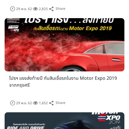
SUBARU, SUZUKI, TATA, THAI RUNG, TOYOTA, VOLVO)
Share
29 พ.ย. 62
2,825
จาก 9 ประเทศ
โปรโมชั่นรถยนต์ร้อนแรงส่งท้ายปีทั้งก่อนและในงาน Motor Expo
2019 ซึ่งในบูธรถยนต์ปีนี้นอกจากรถรุ่นใหม่ที่เปิดตัวไป ยังมีโปรโม
ชั่นเด็ดๆ ให้ลูกค้าได้จับจองกันในงาน
โปรโมชั่นรถในงานมอเตอร์
เอ็กซ์โป 2019
โปรฯ แรงส่งท้ายปี กับสินเชื่อรถในงาน Motor Expo 2019
จากกรุงศรี
Share
29 พ.ย. 62
1,652
สำหรับด้านรถจักรยานยนต์มี 23 ผู้ผลิต (APRILIA, BENELLI,