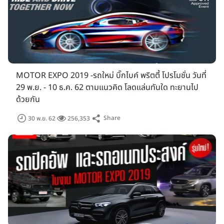
BMW, CF MOTO, DUCATI, GPX, HANWAY, HARLEY-
DAVIDSON, HONDA BIGBIKE, KAWASAKI, LIFAN,
MOTO GUZZI, MV AGUSTA, PIAGGIO, ROYAL ALLOY,
ROYAL ENFIELD, RYUKA, SUZUKI, TRIUMPH, VESPA,
YAMAHA, ZONTES) จาก 7 ประเทศ พร้อมจัดแสดงรถต้นแบบ
รวมถึงเปิดตัวรถรุ่นใหม่
MOTOR EXPO 2019 -รถใหม่ บิ๊กไบค์ พริตตี้ โปรโมชั่น วันที่
29 พ.ย. - 10 ธ.ค. 62 ตามแนวคิด โลดแล่นทันใด ทะยานไป
ด้วยกัน
Share
30 พ.ย. 62
256,353