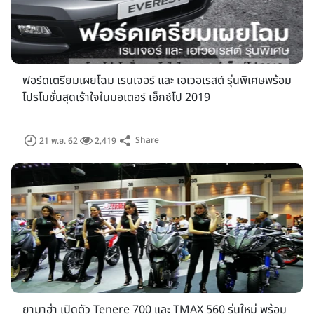
2019)
ณ อาคารชาลเลนเจอร์ 1 - 3 อิมแพค เมืองทองธานี
ระหว่างวันที่
29 พฤศจิกายน - 10 ธันวาคม 2562
และสามารถ
ติดตามข่าวสารเพิ่มเติมได้ที่เช็คราคา.คอม
หรือ
www.motorexpo.co.th
ฟอร์ดเตรียมเผยโฉม เรนเจอร์ และ เอเวอเรสต์ รุ่นพิเศษพร้อม
เกาะติดงานมอเตอร์เอ็กซ์โป 2019 ผ่านทาง Facebook
โปรโมชั่นสุดเร้าใจในมอเตอร์ เอ็กซ์โป 2019
Car Guru Thailand
Motorbike Guru Thailand
Share
21 พ.ย. 62
2,419
ยามาฮ่า เปิดตัว Tenere 700 และ TMAX 560 รุ่นใหม่ พร้อม