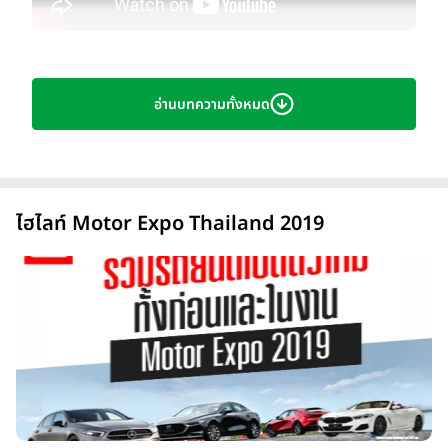
อ่านบทความทั้งหมด
th
มหกรรมยานยนต์ ครั้งที่ 36 หรือ The 36
Thailand
International Motor Expo 2019
เตรียมเปิดตัวรถใหม่ตาม
แนวคิด
"โลดแล่นทันใด ทะยานไปด้วยกัน-Ride and Drive
Together Now"
พร้อมนำรถรุ่นใหม่ มอเตอร์ไซค์ใหม่ บิ๊กไบค์
ทั้งที่เปิดตัวในปีนี้ รวมทั้งรุ่นยอดนิยม มาจัดแสดงส่งท้ายปีอย่างยิ่ง
ไฮไลท์ Motor Expo Thailand 2019
ใหญ่ โดยงานมอเตอร์เอ็กซ์โป 2019 จะจัดขึ้นระหว่างวันที่ 29
พฤศจิกายน - 10 ธันวาคม 2562 ณ อิมแพค ชาเลนเจอร์ 1 - 3
เมืองทองธานี บัตรเพียง 100 บาท