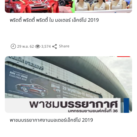
พริตตี้ พริตตี้ พริตตี้ ใน มอเตอร์ เอ็กซ์โป 2019
Share
29 พ.ย. 62
3,574
มหกรรมยานยนต์ ครั้งที่ 36 ภายใต้แนวคิด "โลดแล่นทันใด ทะยาน
ไปด้วยกัน-Ride and Drive Together Now" มีค่ายรถยนต์เข้า
ร่วม 36 ผู้ผลิต (ASTON MARTIN, AUDI, BENTLEY, BMW,
CHEVROLET, FOMM, FORD, HONDA, HYUNDAI, ISUZU,
JAGUAR, KIA, LAMBORGHINI, LAND ROVER, LEXUS,
พาชมบรรยากาศงานมอเตอร์เอ็กซ์โป 2019
MASERATI, MAZDA, McLAREN, MERCEDES-BENZ, MG,
MINI, MITSUBISHI, NISSAN, PORSCHE, ROLLS-ROYCE,