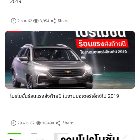
ยนต์จะมีเอกลักษณ์ รูปลักษณ์ คุณสมบัติ และนวัตกรรมเป็นของ
2019
ตัวเองแต่ต่างก็เพียบพร้อม ด้วยเทคโนโลยีที่ทันสมัย ปลอดภัย และ
เป็นมิตรต่อสิ่งแวดล้อม รวมถึงมีคุณสมบัติพื้นฐานของยานยนต์
Share
2 ธ.ค. 62
3,954
แห่งอนาคต ซึ่งประกอบด้วย การเชื่อมต่อหลายรูปแบบ ระบบช่วย
ขับอัตโนมัติ ระบบที่เอื้อต่อการใช้ร่วมกัน หรือใช้เพื่อการบริการ และ
ระบบขับเคลื่อนด้วยไฟฟ้า ที่สำคัญ ไม่ว่าคุณจะชื่นชอบการขับเคลื่อน
บนยานยนต์ประเภทใด ก็สามารถเดินทาง และทำกิจกรรมต่างๆ ร่วม
กันได้โดยไร้ข้อจำกัดด้วยเหตุนี้งาน "มหกรรมยานยนต์ ครั้งที่ 36"
ถูกจัดขึ้นเพื่อส่งเสริมอุตสาหกรรมยานยนต์ไทยให้ขยายตัวอย่าง
กว้างขวางตามนิยามใหม่ และเพื่อส่งสัญญาณให้ผู้ใช้ยานยนต์ทุก
ประเภท สัมผัสปุ่มสตาร์ท แล้วกดหรือบิดคันเร่งให้มิด ตามแนวคิด
"โลดแล่นทันใด ทะยานไปด้วยกัน-Ride and Drive Together
Now"
โปรโมชั่นร้อนแรงส่งท้ายปี ในงานมอเตอร์เอ็กซ์โป 2019
Share
29 พ.ย. 62
10,490