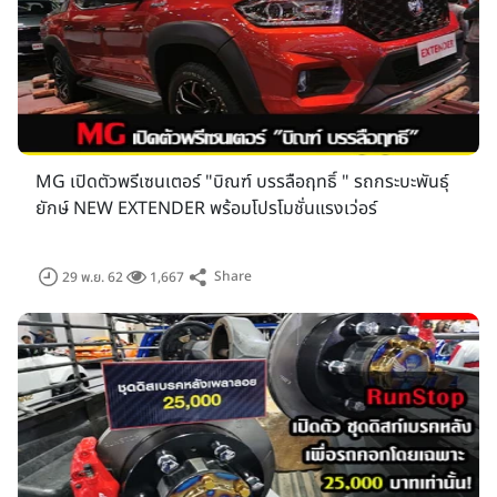
MG เปิดตัวพรีเซนเตอร์ "บิณฑ์ บรรลือฤทธิ์ " รถกระบะพันธุ์
ยักษ์ NEW EXTENDER พร้อมโปรโมชั่นแรงเว่อร์
Share
29 พ.ย. 62
1,667