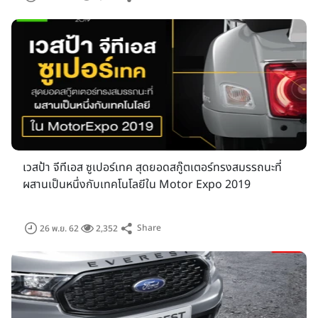
นอกจากนี้ยังมีกิจกรรมที่น่าสนใจอื่นๆ อาทิ "ขับเป็น... ขับปลอดภัย
กับ สื่อสากล" (SKILL DRIVING EXPERIENCE) โรงเรียนพัฒนา
ทักษะการขับขี่รถขับเคลื่อนสี่ล้อ หรือ SPIRIT OF THE 4x4
DRIVING SCHOOL จัดพื้นที่ต้อนรับผู้ชื่นชอบรถขับเคลื่อน 4 ล้อ
ฯลฯ
เวสป้า จีทีเอส ซูเปอร์เทค สุดยอดสกู๊ตเตอร์ทรงสมรรถนะที่
ผสานเป็นหนึ่งกับเทคโนโลยีใน Motor Expo 2019
Share
26 พ.ย. 62
2,352
พบกับงาน
"มหกรรมยานยนต์ ครั้งที่ 36" (Motor Expo