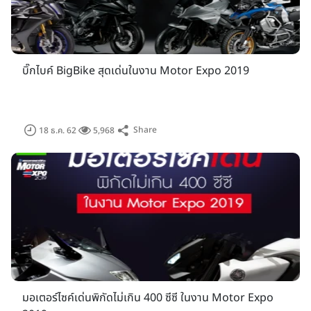
แนวคิด "โลดแล่นทันใด ทะยานไปด้วยกัน-Ride and Drive
บิ๊กไบค์ BigBike สุดเด่นในงาน Motor Expo 2019
Together Now" ตลอดช่วงหนึ่งทศวรรษที่ผ่านมา ตลาดยานยนต์
ไทยขยายตัวอย่างกว้างขวาง เข้าถึงผู้บริโภคทุกกลุ่ม ที่มีวิถีชีวิต
ความชอบ และรสนิยมหลากหลาย ซึ่งทำให้คำว่า "ยานยนต์" มิได้
หมายถึงเพียงรถยนต์ เหมือนในอดีต แต่ยังหมายรวมถึง
Share
18 ธ.ค. 62
5,968
จักรยานยนต์ เรือ และเครื่องบินขนาดเล็ก ตลอดจนยานพาหนะทุก
ประเภท ที่สามารถขับเคลื่อนพาเราโลดแล่นไปยังจุดหมายปลายทาง
ได้ยิ่งกว่านั้น ยานยนต์แต่ละประเภทยังมีการออกแบบให้สอดคล้อง
กับความต้องการใช้งาน เช่น รถยนต์ แบ่งเป็นรถยนต์นั่ง รถ
กิจกรรมกลางแจ้ง รถอเนกประสงค์ รถเพื่อการพาณิชย์ พลังงานที่
ใช้ขับเคลื่อนก็เลือกได้ ทั้งน้ำมันเชื้อเพลิง น้ำมันกับไฟฟ้า และไฟฟ้า
ล้วน เป็นต้น ขณะที่ รถจักรยานยนต์ และเรือ ตลอดจนพาหนะ
ประเภทอื่น อาจมีความหลากหลายน้อยกว่า แต่ก็มีพัฒนาการด้าน
เทคโนโลยีมาทดแทน เพื่อตอบสนองผู้นิยมรูปแบบการขับขี่ และ
ประสบการณ์การเดินทางที่แตกต่างออกไปอย่างไรก็ตาม แม้ยาน
มอเตอร์ไซค์เด่นพิกัดไม่เกิน 400 ซีซี ในงาน Motor Expo