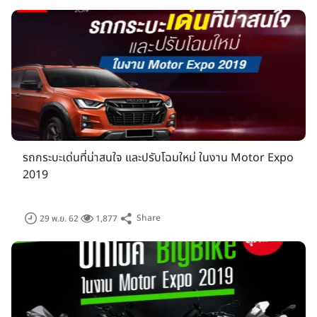
9,169 คัน รวม 53,358 คัน สร้างเม็ดเงินสะพัดกว่า 56,000 บาท
นอกจากนี้ ยังเป็นผลจากการที่ตลาดรถยนต์ภายในประเทศเติบโต
อย่างต่อเนื่อง โดยยอดขายรถยนต์ตั้งแต่เดือนมกราคม - เมษายน
2562 มีจำนวนเกือบ 350,000 คัน เพิ่มขึ้น 10.5% จากช่วงเวลา
เดียวกันของปีก่อน ขณะที่สถานการณ์ทางการเมืองเริ่มมีความ
ชัดเจนมากขึ้น ทำให้ผู้ประกอบการมั่นใจว่า เศรษฐกิจโดยรวม และ
อุตสาหกรรมยานยนต์จะขยายตัวเพิ่มขึ้นอย่างแน่นอน
รถกระบะเด่นที่น่าสนใจ และปรับโฉมใหม่ ในงาน Motor Expo
2019
Share
29 พ.ย. 62
1,877