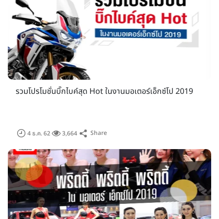
งาน "มหกรรมยานยนต์" จัดขึ้นในช่วงต้นเดือนธันวาคมของทุกปี
รวมโปรโมชั่นบิ๊กไบค์สุด Hot ในงานมอเตอร์เอ็กซ์โป 2019
ซึ่งเป็นช่วงเวลาที่ประชาชนมีกำลังซื้อสูงสุด และมีความต้องการจับ
จ่ายใช้สอยมากที่สุด ฉะนั้น ผู้ประกอบการจึงพร้อมใจกันมาร่วมงานนี้
อีกทั้ง "มหกรรมยานยนต์ ครั้งที่ 36" มีพื้นที่จัดงานรวมทั้งสิ้นกว่า
Share
4 ธ.ค. 62
3,664
100,000 ตารางเมตร ทั้งภายในและภายนอกอาคารชาลเลนเจอร์
IMPACT รวมถึงบริเวณทะเลสาบเมืองทองธานี ซึ่งมีการจัดงาน
Boat Fest 2019 กิจกรรม Road To IAM Bangkok 2020