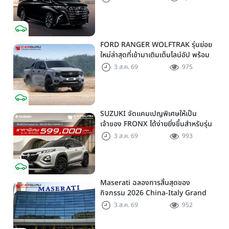
FORD RANGER WOLFTRAK รุ่นย่อย
ใหม่ล่าสุดที่เข้ามาเติมเต็มไลน์อัป พร้อม
ตอบโจทย์ทุกการผจญภัยด้วยสมรรถนะ
3 ส.ค. 69
975
พร้อมลุย ด้วยราคาพิเศษเริ่มต้นที่ 9.49
แสนบาท
SUZUKI จัดแคมเปญพิเศษให้เป็น
เจ้าของ FRONX ได้ง่ายยิ่งขึ้นสำหรับรุ่น
GL ราคาพิเศษเริ่มต้น 5.99 แสนบาท
3 ส.ค. 69
993
จำนวน 200 คัน พร้อมข้อเสนอสุดคุ้ม
Maserati ฉลองการสิ้นสุดของ
กิจกรรม 2026 China-Italy Grand
Tour ณ สำนักงานใหญ่ เมืองโมเดนา
3 ส.ค. 69
952
ประเทศอิตาลี