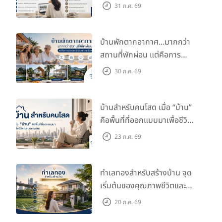
กับไลฟ์สไตล์และอนาคตของ
31 ก.ค. 69
คุณ
บ้านพักตากอากาศ...มากกว่า
สถานที่พักผ่อน แต่คือการ
ลงทุนเพื่อคุณภาพชีวิต
30 ก.ค. 69
บ้านสำหรับคนโสด เมื่อ “บ้าน”
คือพื้นที่ที่ออกแบบมาเพื่อชีวิต
ในแบบของคุณ
23 ก.ค. 69
ทำเลทองสำหรับสร้างบ้าน จุด
เริ่มต้นของคุณภาพชีวิตและ
มูลค่าในอนาคต
20 ก.ค. 69