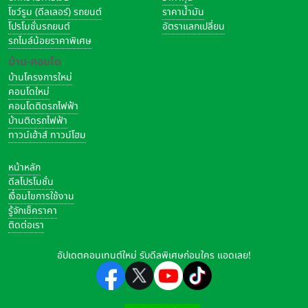
โชว์รูม (ดีลเลอร์) รถยนต์
ราคาน้ำมัน
โปรโมชั่นรถยนต์
อัตราแลกเปลี่ยน
รถไมล์น้อยราคาพิเศษ
บ้าน-คอนโด
บ้านโครงการใหม่
คอนโดใหม่
คอนโดติดรถไฟฟ้า
บ้านติดรถไฟฟ้า
ทาวน์เฮ้าส์ ทาวน์โฮม
หน้าหลัก
ดีลโปรโมชั่น
เงื่อนไขการใช้งาน
รู้จักเช็คราคา
ติดต่อเรา
อัปเดตคอนเทนต์ใหม่ รับดีลพิเศษก่อนใคร แอดเลย!