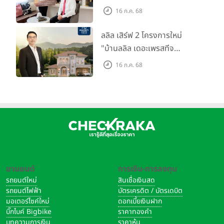
ตลาดที่อยู่อาศัย พร้อมเปิดตัว
16 ก.ค. 68
โครงการใหม่ "ไลโอ
ราชพฤกษ์-345" มูลค่า 600
ลลิล เสิร์ฟ 2 โครงการใหม่
ลบ.
"บ้านลลิล เดอะเพรสทีจ
ราชบุรี" และ "ไลโอ ราชบุรี"
16 ก.ค. 68
บ้าน และทาวน์โฮมสไตล์ฝรั่งเศส
ใจกลางเมืองราชบุรี
ยานยนต์
การเงิน-การลงทุน
รถยนต์ใหม่
สินเชื่อเงินสด
รถยนต์ไฟฟ้า
บัตรเครดิต / บัตรเดบิต
มอเตอร์ไซค์ใหม่
ดอกเบี้ยเงินฝาก
บิ๊กไบค์ Bigbike
ราคาทองคำ
บทความการเงิน
ราคาหุ้น