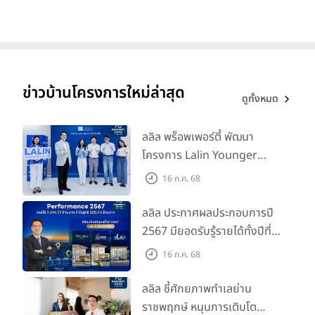
ข่าวบ้านโครงการใหม่ล่าสุด
ดูทั้งหมด
ลลิล พร็อพเพอร์ตี้ พัฒนา
โครงการ Lalin Younger
Club ส่งเสริมผู้นำรุ่นใหม่
16 ก.ค. 68
พัฒนาองค์กรสู่อนาคต
ลลิล ประกาศผลประกอบการปี
2567 มียอดรับรู้รายได้ทั้งปีที่
3,696.59 ล้านบาท กำไรสุทธิ
16 ก.ค. 68
588.04 ล้านบาท พร้อมจ่าย
ปันผลทั้งปี 2567 รวม 0.34
ลลิล ชี้ศักยภาพทำเลย่าน
บาท/หุ้น
ราชพฤกษ์ หนุนการเติบโต