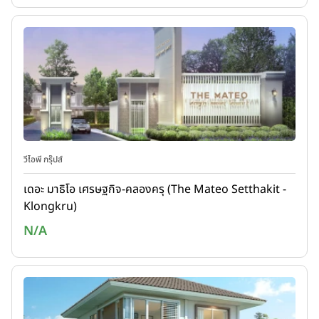
วีไอพี กรุ๊ปส์
เดอะ มาธิโอ เศรษฐกิจ-คลองครุ (The Mateo Setthakit -
Klongkru)
N/A