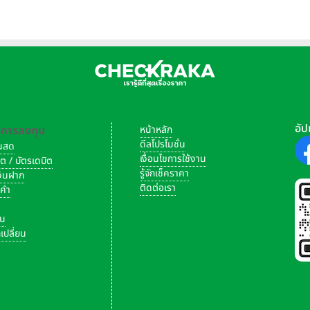
หุ้น
อัป
-การลงทุน
หน้าหลัก
ดีลโปรโมชั่น
งินสด
เงื่อนไขการใช้งาน
ิต / บัตรเดบิต
รู้จักเช็คราคา
เงินฝาก
ติดต่อเรา
งคำ
ัน
เปลี่ยน