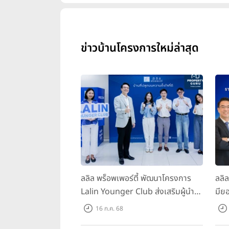
ข่าวบ้านโครงการใหม่ล่าสุด
ลลิล พร็อพเพอร์ตี้ พัฒนาโครงการ
ลลิ
Lalin Younger Club ส่งเสริมผู้นำ
มียอ
รุ่นใหม่ พัฒนาองค์กรสู่อนาคต
ล้า
16 ก.ค. 68
พร้