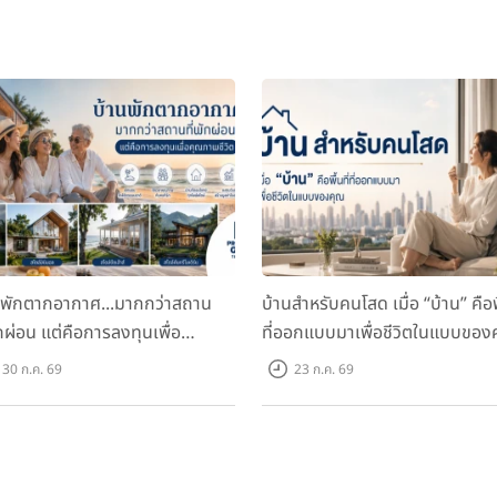
นพักตากอากาศ...มากกว่าสถาน
บ้านสำหรับคนโสด เมื่อ “บ้าน” คือพื
ักผ่อน แต่คือการลงทุนเพื่อ
ที่ออกแบบมาเพื่อชีวิตในแบบของ
ภาพชีวิต
30 ก.ค. 69
23 ก.ค. 69