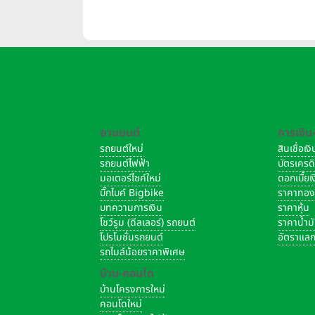
บาท/
ยานยนต์
การเงิน
รถยนต์ใหม่
สินเชื่อเ
รถยนต์ไฟฟ้า
บัตรเครด
มอเตอร์ไซค์ใหม่
ดอกเบี้ย
บิ๊กไบค์ Bigbike
ราคาทอ
บทความการเงิน
ราคาหุ้น
โชว์รูม (ดีลเลอร์) รถยนต์
ราคาน้ำม
โปรโมชั่นรถยนต์
อัตราแลก
รถไมล์น้อยราคาพิเศษ
บ้าน-คอนโด
บ้านโครงการใหม่
คอนโดใหม่