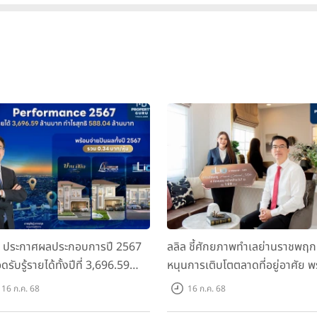
ล ประกาศผลประกอบการปี 2567
ลลิล ชี้ศักยภาพทำเลย่านราชพฤก
ดรับรู้รายได้ทั้งปีที่ 3,696.59
หนุนการเติบโตตลาดที่อยู่อาศัย พ
นบาท กำไรสุทธิ 588.04 ล้านบาท
เปิดตัวโครงการใหม่ "ไลโอ
16 ก.ค. 68
16 ก.ค. 68
อมจ่ายปันผลทั้งปี 2567 รวม 0.34
ราชพฤกษ์-345" มูลค่า 600 ลบ.