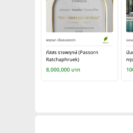
พฤกษา เรียลเอสเตท
แลนด
ภัสสร ราชพฤกษ์ (Passorn
นัน
Ratchaphruek)
กรุ
(N
8,000,000 บาท
10
- 