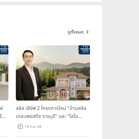
ดูทั้งหมด
ษ์
ลลิล เสิร์ฟ 2 โครงการใหม่ "บ้านลลิล
ร้อม
เดอะเพรสทีจ ราชบุรี" และ "ไลโอ
ราชบุรี" บ้าน และทาวน์โฮมสไตล์
16 ก.ค. 68
ฝรั่งเศสใจกลางเมืองราชบุรี