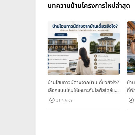
บทความบ้านโครงการใหม่ล่าสุด
บ้านโฮมทาวน์ต่างจากบ้านเดี่ยวยังไง?
บ้า
เลือกแบบไหนให้เหมาะกับไลฟ์สไตล์และ
ที่พ
อนาคตของคุณ
คุณ
31 ก.ค. 69