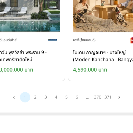
์แอนด์เฮ้าส์
เอพี (ไทยแลนด์)
ทวัน พูลวิลล่า พระราม 9 -
โมเดน กาญจนาฯ - บางใหญ่
งเทพกรีฑาตัดใหม่
(Moden Kanchana - Bangya
ANTAWAN Pool Villa Rama 9
0,000,000 บาท
4,590,000 บาท
New Krungthepkreetha)
1
2
3
4
5
6
...
370
371