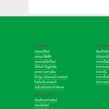
บาท/
ยานยนต์
การเงิน
รถยนต์ใหม่
สินเชื่อเ
รถยนต์ไฟฟ้า
บัตรเครด
มอเตอร์ไซค์ใหม่
ดอกเบี้ย
บิ๊กไบค์ Bigbike
ราคาทอ
บทความการเงิน
ราคาหุ้น
โชว์รูม (ดีลเลอร์) รถยนต์
ราคาน้ำม
โปรโมชั่นรถยนต์
อัตราแลก
รถไมล์น้อยราคาพิเศษ
บ้าน-คอนโด
บ้านโครงการใหม่
คอนโดใหม่