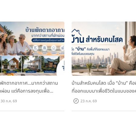
นพักตากอากาศ...มากกว่าสถาน
บ้านสำหรับคนโสด เมื่อ “บ้าน” คือพื
ักผ่อน แต่คือการลงทุนเพื่อ
ที่ออกแบบมาเพื่อชีวิตในแบบของ
ภาพชีวิต
30 ก.ค. 69
23 ก.ค. 69