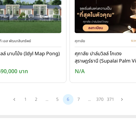
 ที เอส พัฒนาสินทรัพย์
ศุภาลัย
ิลล์ มาบโป่ง (Idyl Map Pong)
ศุภาลัย ปาล์มวิลล์ โกเตง
สุราษฎร์ธานี (Supalai Palm Vi
Ko Teng Suratthani)
690,000 บาท
N/A
1
2
...
5
6
7
...
370
371