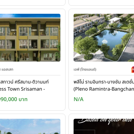
ส แอสเสท
เอพี (ไทยแลนด์)
็สทาวน์ ศรีสมาน-ติวานนท์
พลีโน่ รามอินทรา-บางชัน สเตชั่
less Town Srisaman -
(Pleno Ramintra-Bangcha
wanon)
Station 2)
990,000 บาท
N/A