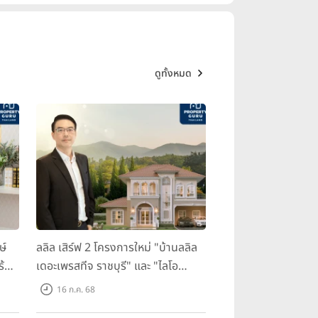
ดูทั้งหมด
ษ์
ลลิล เสิร์ฟ 2 โครงการใหม่ "บ้านลลิล
ร้อม
เดอะเพรสทีจ ราชบุรี" และ "ไลโอ
ราชบุรี" บ้าน และทาวน์โฮมสไตล์
16 ก.ค. 68
ฝรั่งเศสใจกลางเมืองราชบุรี