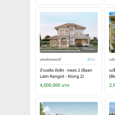
ลลิลพร็อพเพอร์ตี้
เบล็
บ้านลลิล รังสิต - คลอง 2 (Baan
เบล
Lalin Rangsit - Klong 2)
(B
Ti
4,000,000 บาท
2,