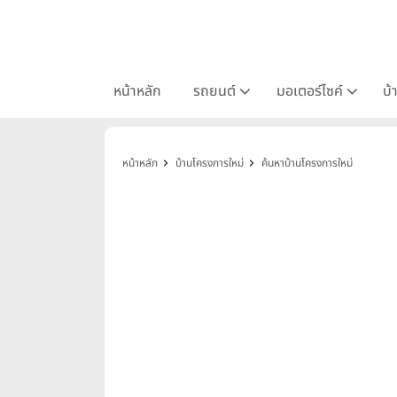
หน้าหลัก
รถยนต์
มอเตอร์ไซค์
บ้
หน้าหลัก
บ้านโครงการใหม่
ค้นหาบ้านโครงการใหม่