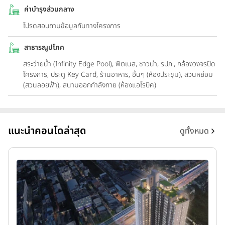
ค่าบำรุงส่วนกลาง
โปรดสอบถามข้อมูลกับทางโครงการ
สาธารณูปโภค
สระว่ายน้ำ (Infinity Edge Pool), ฟิตเนส, ซาวน่า, รปภ., กล้องวงจรปิด
โครงการ, ประตู Key Card, ร้านอาหาร, อื่นๆ (ห้องประชุม), สวนหย่อม
(สวนลอยฟ้า), สนามออกกำลังกาย (ห้องแอโรบิค)
แนะนำคอนโดล่าสุด
ดูทั้งหมด