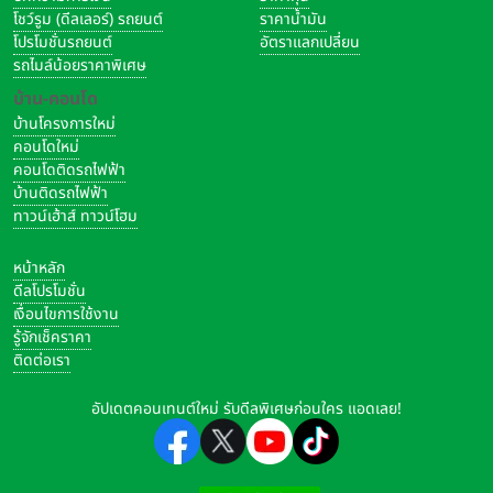
โชว์รูม (ดีลเลอร์) รถยนต์
ราคาน้ำมัน
โปรโมชั่นรถยนต์
อัตราแลกเปลี่ยน
รถไมล์น้อยราคาพิเศษ
บ้าน-คอนโด
บ้านโครงการใหม่
คอนโดใหม่
คอนโดติดรถไฟฟ้า
บ้านติดรถไฟฟ้า
ทาวน์เฮ้าส์ ทาวน์โฮม
หน้าหลัก
ดีลโปรโมชั่น
เงื่อนไขการใช้งาน
รู้จักเช็คราคา
ติดต่อเรา
อัปเดตคอนเทนต์ใหม่ รับดีลพิเศษก่อนใคร แอดเลย!