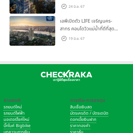
Call ห้องหลุดดาวน์ หั่นราคา
24 มิ.ย. 67
เริ่มต้น 4.99 ลบ.
เอพีเปิดตัว LIFE เจริญนคร-
สาทร คอนโดวิวแม่น้ำที่ดีที่สุด
กับชีวิตที่เหนือกว่าในทุกมิติ
19 มิ.ย. 67
ห้องชุดดีไซน์ใหม่สูง 3 เมตร
เริ่ม 3.59 ล้านบาท
ยานยนต์
การเงิน-การลงทุน
รถยนต์ใหม่
สินเชื่อเงินสด
รถยนต์ไฟฟ้า
บัตรเครดิต / บัตรเดบิต
มอเตอร์ไซค์ใหม่
ดอกเบี้ยเงินฝาก
บิ๊กไบค์ Bigbike
ราคาทองคำ
บทความการเงิน
ราคาหุ้น