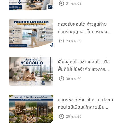
กว่าที่คิด
31 ก.ค. 69
ตรวจรับคอนโด ก้าวสุดท้าย
ก่อนรับกุญแจ ที่ไม่ควรมอง
ข้าม
23 ก.ค. 69
เลี้ยงลูกสไตล์ชาวคอนโด เมื่อ
พื้นที่ไม่ใช่ข้อจำกัดของการ
เติบโต
30 ก.ค. 69
ถอดรหัส 5 Facilities ที่เปลี่ยน
คอนโดมิเนียมให้กลายเป็น
‘โอเอซิส’ ส่วนตัวกลางเมือง
20 ก.ค. 69