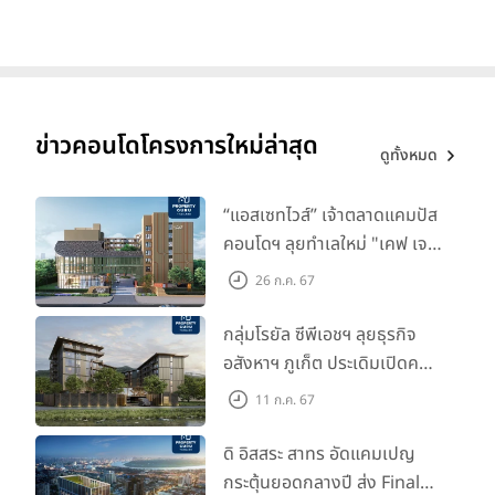
ข่าวคอนโดโครงการใหม่ล่าสุด
ดูทั้งหมด
“แอสเซทไวส์” เจ้าตลาดแคมปัส
คอนโดฯ ลุยทำเลใหม่ "เคฟ เจ
เนซิส นครปฐม" จับมือพาร์ท
26 ก.ค. 67
เนอร์ "อินฟินิท เรียลเอสเตท”
กลุ่มโรยัล ซีพีเอชฯ ลุยธุรกิจ
อสังหาฯ ภูเก็ต ประเดิมเปิดคอน
โดฯ "เลค อเวนิว ภูเก็ต" พรีเซล
11 ก.ค. 67
สิงหาคมนี้
ดิ อิสสระ สาทร อัดแคมเปญ
กระตุ้นยอดกลางปี ส่ง Final