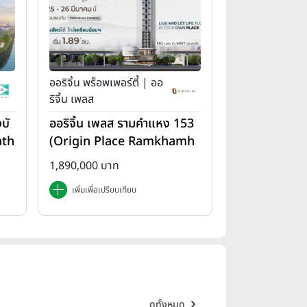
ออริจิ้น พร็อพเพอร์ตี้ | ออ
ริจิ้น เพลส
บั
ออริจิ้น เพลส รามคำแหง 153
ath
(Origin Place Ramkhamh
aeng 153)
1,890,000 บาท
เพิ่มเพื่อเปรียบเทียบ
ดูทั้งหมด