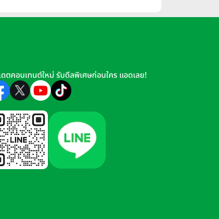
เดตคอนเทนต์ใหม่ รับดีลพิเศษก่อนใคร แอดเลย!