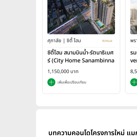
ศุภาลัย | ซิตี้ โฮม
พรา
ซิตี้โฮม สนามบินน้ำ-รัตนาธิเบศ
รม
ร์ (City Home Sanambinna
ve
m-Rattanathibet)
1,150,000 บาท
8,
เพิ่มเพื่อเปรียบเทียบ
บทความคอนโดโครงการใหม่ แมกโนเล