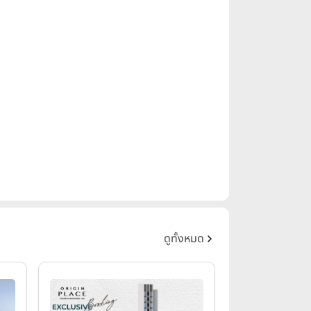
ดูทั้งหมด