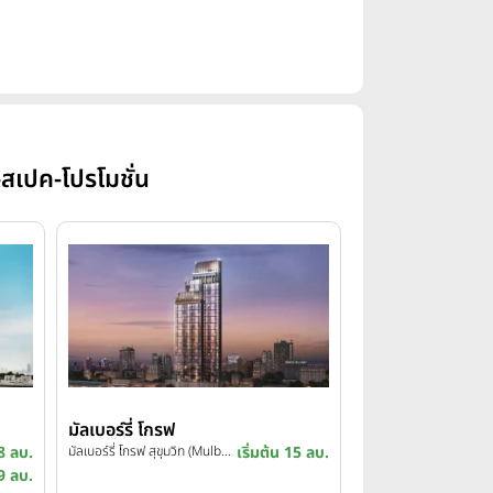
-สเปค-โปรโมชั่น
มัลเบอร์รี่ โกรฟ
08 ลบ.
มัลเบอร์รี่ โกรฟ สุขุมวิท (Mulberry Grove Sukhumvit)
เริ่มต้น 15 ลบ.
29 ลบ.