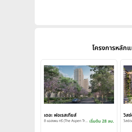
โครงการหลักแมก
เดอะ ฟอเรสเทียส์
วิสซ
ดิ แอสเพน ทรี (The Aspen Tree)
เริ่มต้น 28 ลบ.