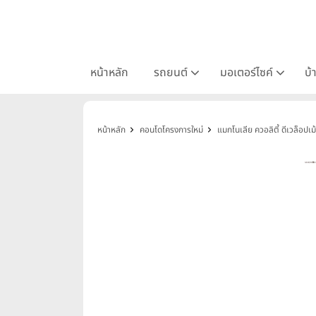
หน้าหลัก
รถยนต์
มอเตอร์ไซค์
บ้
หน้าหลัก
คอนโดโครงการใหม่
แมกโนเลีย ควอลิตี้ ดีเวล็อปเม