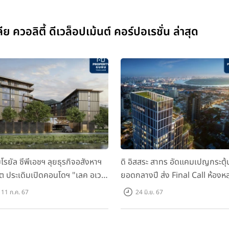
ควอลิตี้ ดีเวล็อปเม้นต์ คอร์ปอเรชั่น ล่าสุด
มโรยัล ซีพีเอชฯ ลุยธุรกิจอสังหาฯ
ดิ อิสสระ สาทร อัดแคมเปญกระตุ้
็ต ประเดิมเปิดคอนโดฯ "เลค อเวนิ
ยอดกลางปี ส่ง Final Call ห้องหล
เก็ต" พรีเซลสิงหาคมนี้
ดาวน์ หั่นราคาเริ่มต้น 4.99 ลบ.
11 ก.ค. 67
24 มิ.ย. 67