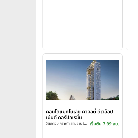
คอนโดแมกโนเลีย ควอลิตี้ ดีเวล็อป
เม้นต์ คอร์ปอเรชั่น
วิสซ์ดอม คราฟท์ สามย่าน (Whizdom Craftz Samyan)
เริ่มต้น 7.99 ลบ.