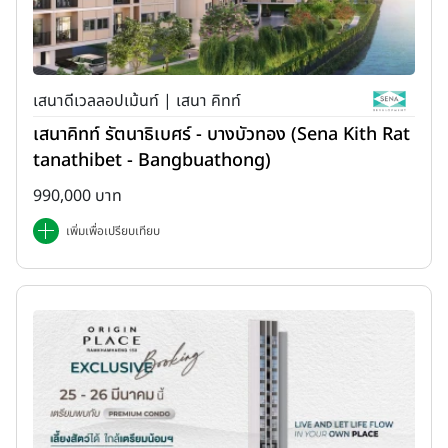
เสนาดีเวลลอปเม้นท์ | เสนา คิทท์
เสนาคิทท์ รัตนาธิเบศร์ - บางบัวทอง (Sena Kith Rat
tanathibet - Bangbuathong)
990,000 บาท
เพิ่มเพื่อเปรียบเทียบ