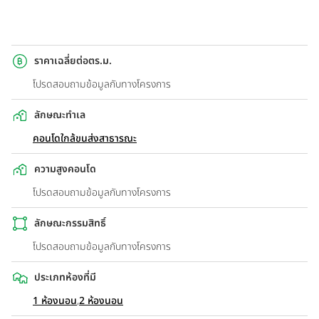
ราคาเฉลี่ยต่อตร.ม.
โปรดสอบถามข้อมูลกับทางโครงการ
ลักษณะทำเล
คอนโดใกล้ขนส่งสาธารณะ
ความสูงคอนโด
โปรดสอบถามข้อมูลกับทางโครงการ
ลักษณะกรรมสิทธิ์
โปรดสอบถามข้อมูลกับทางโครงการ
ประเภทห้องที่มี
1 ห้องนอน
,
2 ห้องนอน