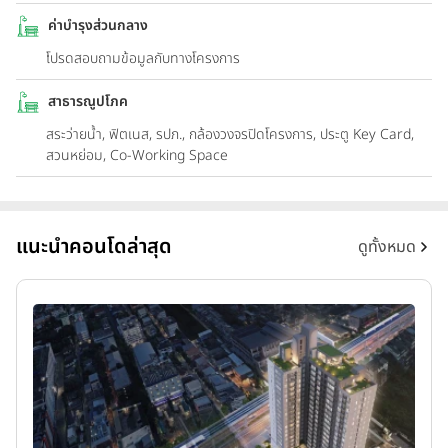
ค่าบำรุงส่วนกลาง
โปรดสอบถามข้อมูลกับทางโครงการ
สาธารณูปโภค
สระว่ายน้ำ, ฟิตเนส, รปภ., กล้องวงจรปิดโครงการ, ประตู Key Card,
สวนหย่อม, Co-Working Space
แนะนำคอนโดล่าสุด
ดูทั้งหมด