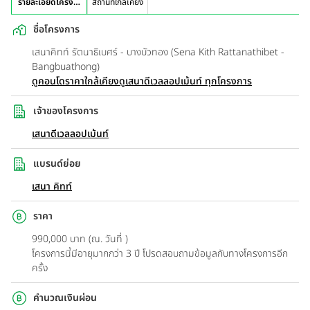
รายละเอียดโครงการ
สถานที่ใกล้เคียง
ชื่อโครงการ
เสนาคิทท์ รัตนาธิเบศร์ - บางบัวทอง (Sena Kith Rattanathibet -
Bangbuathong)
ดูคอนโดราคาใกล้เคียง
ดูเสนาดีเวลลอปเม้นท์ ทุกโครงการ
เจ้าของโครงการ
เสนาดีเวลลอปเม้นท์
แบรนด์ย่อย
เสนา คิทท์
ราคา
990,000 บาท (ณ. วันที่ )
โครงการนี้มีอายุมากกว่า 3 ปี โปรดสอบถามข้อมูลกับทางโครงการอีก
ครั้ง
คำนวณเงินผ่อน