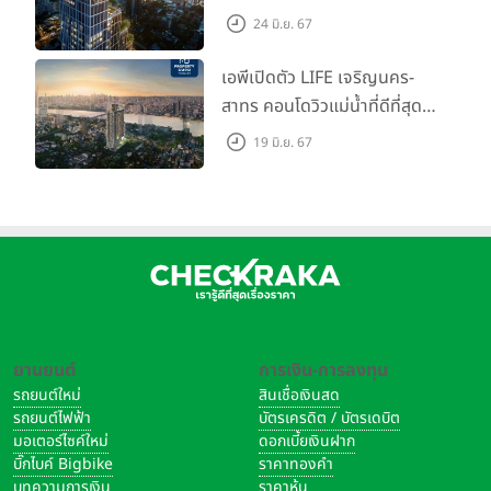
Call ห้องหลุดดาวน์ หั่นราคา
24 มิ.ย. 67
เริ่มต้น 4.99 ลบ.
เอพีเปิดตัว LIFE เจริญนคร-
สาทร คอนโดวิวแม่น้ำที่ดีที่สุด
กับชีวิตที่เหนือกว่าในทุกมิติ
19 มิ.ย. 67
ห้องชุดดีไซน์ใหม่สูง 3 เมตร
เริ่ม 3.59 ล้านบาท
ยานยนต์
การเงิน-การลงทุน
รถยนต์ใหม่
สินเชื่อเงินสด
รถยนต์ไฟฟ้า
บัตรเครดิต / บัตรเดบิต
มอเตอร์ไซค์ใหม่
ดอกเบี้ยเงินฝาก
บิ๊กไบค์ Bigbike
ราคาทองคำ
บทความการเงิน
ราคาหุ้น