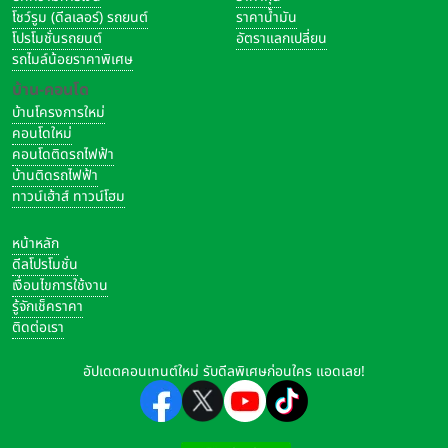
โชว์รูม (ดีลเลอร์) รถยนต์
ราคาน้ำมัน
โปรโมชั่นรถยนต์
อัตราแลกเปลี่ยน
รถไมล์น้อยราคาพิเศษ
บ้าน-คอนโด
บ้านโครงการใหม่
คอนโดใหม่
คอนโดติดรถไฟฟ้า
บ้านติดรถไฟฟ้า
ทาวน์เฮ้าส์ ทาวน์โฮม
หน้าหลัก
ดีลโปรโมชั่น
เงื่อนไขการใช้งาน
รู้จักเช็คราคา
ติดต่อเรา
อัปเดตคอนเทนต์ใหม่ รับดีลพิเศษก่อนใคร แอดเลย!