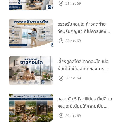
กว่าที่คิด
31 ก.ค. 69
ตรวจรับคอนโด ก้าวสุดท้าย
ก่อนรับกุญแจ ที่ไม่ควรมอง
ข้าม
23 ก.ค. 69
เลี้ยงลูกสไตล์ชาวคอนโด เมื่อ
พื้นที่ไม่ใช่ข้อจำกัดของการ
เติบโต
30 ก.ค. 69
ถอดรหัส 5 Facilities ที่เปลี่ยน
คอนโดมิเนียมให้กลายเป็น
‘โอเอซิส’ ส่วนตัวกลางเมือง
20 ก.ค. 69