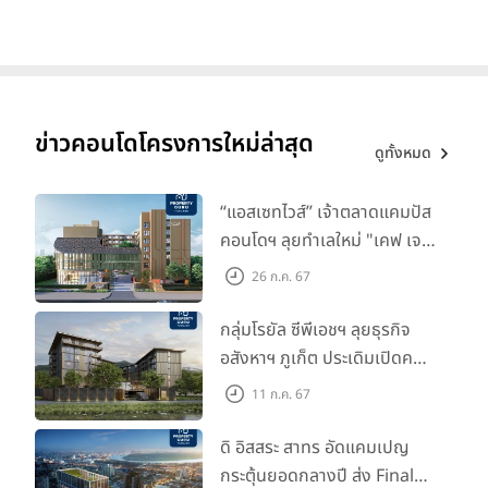
ข่าวคอนโดโครงการใหม่ล่าสุด
ดูทั้งหมด
“แอสเซทไวส์” เจ้าตลาดแคมปัส
คอนโดฯ ลุยทำเลใหม่ "เคฟ เจ
เนซิส นครปฐม" จับมือพาร์ท
26 ก.ค. 67
เนอร์ "อินฟินิท เรียลเอสเตท”
กลุ่มโรยัล ซีพีเอชฯ ลุยธุรกิจ
อสังหาฯ ภูเก็ต ประเดิมเปิดคอน
โดฯ "เลค อเวนิว ภูเก็ต" พรีเซล
11 ก.ค. 67
สิงหาคมนี้
ดิ อิสสระ สาทร อัดแคมเปญ
กระตุ้นยอดกลางปี ส่ง Final