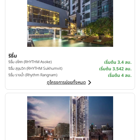
ริธึ่ม
ริธึ่ม อโศก (RHYTHM Asoke)
เริ่มต้น 3.4 ลบ.
ริธึ่ม สุขุมวิท (RHYTHM Sukhumvit)
เริ่มต้น 3.542 ลบ.
ริธึ่ม รางน้ำ (Rhythm Rangnam)
เริ่มต้น 4 ลบ.
ดูโครงการย่อยทั้งหมด