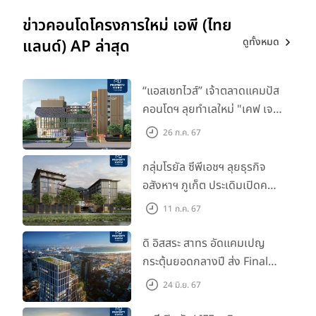
ข่าวคอนโดโครงการใหม่ เอพี (ไทย
ดูทั้งหมด
แลนด์) AP ล่าสุด
“แอสเซทไวส์” เจ้าตลาดแคมปัส
คอนโดฯ ลุยทำเลใหม่ "เคฟ เจ
เนซิส นครปฐม" จับมือพาร์ท
26 ก.ค. 67
เนอร์ "อินฟินิท เรียลเอสเตท”
กลุ่มโรยัล ซีพีเอชฯ ลุยธุรกิจ
อสังหาฯ ภูเก็ต ประเดิมเปิดคอน
โดฯ "เลค อเวนิว ภูเก็ต" พรีเซล
11 ก.ค. 67
สิงหาคมนี้
ดิ อิสสระ สาทร อัดแคมเปญ
กระตุ้นยอดกลางปี ส่ง Final
Call ห้องหลุดดาวน์ หั่นราคา
24 มิ.ย. 67
เริ่มต้น 4.99 ลบ.