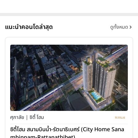
แนะนำคอนโดล่าสุด
ดูทั้งหมด
ศุภาลัย | ซิตี้ โฮม
ซิตี้โฮม สนามบินน้ำ-รัตนาธิเบศร์ (City Home Sana
mbinnam-Rattanathibet)