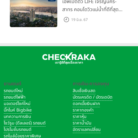
เอพีเปิดตัว LIFE เจริญนคร-
สาทร คอนโดวิวแม่น้ำที่ดีที่สุด
กับชีวิตที่เหนือกว่าในทุกมิติ
19 มิ.ย. 67
ห้องชุดดีไซน์ใหม่สูง 3 เมตร
เริ่ม 3.59 ล้านบาท
ยานยนต์
การเงิน-การลงทุน
รถยนต์ใหม่
สินเชื่อเงินสด
รถยนต์ไฟฟ้า
บัตรเครดิต / บัตรเดบิต
มอเตอร์ไซค์ใหม่
ดอกเบี้ยเงินฝาก
บิ๊กไบค์ Bigbike
ราคาทองคำ
บทความการเงิน
ราคาหุ้น
โชว์รูม (ดีลเลอร์) รถยนต์
ราคาน้ำมัน
โปรโมชั่นรถยนต์
อัตราแลกเปลี่ยน
รถไมล์น้อยราคาพิเศษ