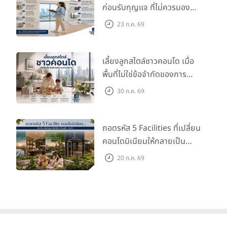
ก่อนรับกุญแจ ที่ไม่ควรมอง
ข้าม
23 ก.ค. 69
เลี้ยงลูกสไตล์ชาวคอนโด เมื่อ
พื้นที่ไม่ใช่ข้อจำกัดของการ
เติบโต
30 ก.ค. 69
ถอดรหัส 5 Facilities ที่เปลี่ยน
คอนโดมิเนียมให้กลายเป็น
‘โอเอซิส’ ส่วนตัวกลางเมือง
20 ก.ค. 69