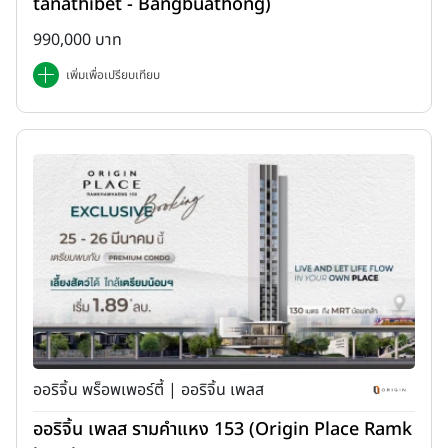
tanathibet - Bangbuathong)
990,000 บาท
เพิ่มเพื่อเปรียบเทียบ
ออริจิ้น พร็อพเพอร์ตี้ | ออริจิ้น เพลส
ออริจิ้น เพลส รามคำแหง 153 (Origin Place Ramk