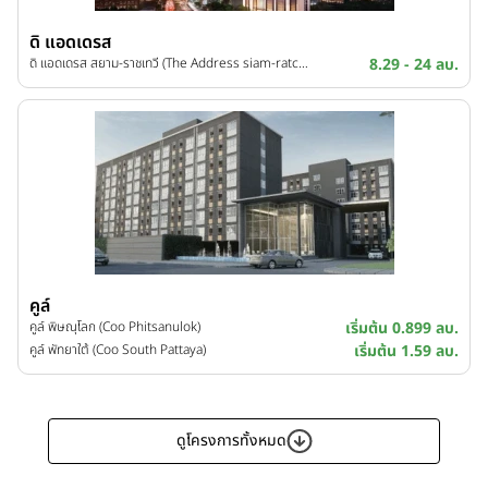
ดิ แอดเดรส
ดิ แอดเดรส สยาม-ราชเทวี (The Address siam-ratchathewi)
8.29 - 24 ลบ.
คูล์
คูล์ พิษณุโลก (Coo Phitsanulok)
เริ่มต้น 0.899 ลบ.
คูล์ พัทยาใต้ (Coo South Pattaya)
เริ่มต้น 1.59 ลบ.
ดูโครงการทั้งหมด